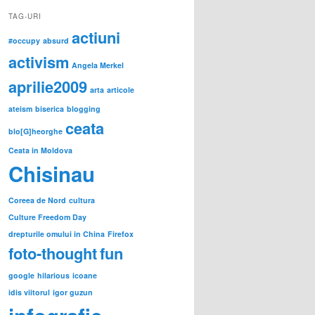
TAG-URI
actiuni
#occupy
absurd
activism
Angela Merkel
aprilie2009
arta
articole
ateism
biserica
blogging
ceata
blo[G]heorghe
Ceata in Moldova
Chisinau
Coreea de Nord
cultura
Culture Freedom Day
drepturile omului in China
Firefox
foto-thought
fun
google
hilarious
icoane
idis viitorul
igor guzun