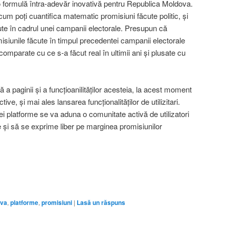
o formulă întra-adevăr inovativă pentru Republica Moldova.
cum poți cuantifica matematic promisiuni făcute politic, și
ute în cadrul unei campanii electorale. Presupun că
omisiunile făcute în timpul precedentei campanii electorale
omparate cu ce s-a făcut real în ultimii ani și plusate cu
ă a paginii și a funcțioanilităților acesteia, la acest moment
ive, și mai ales lansarea funcționalităților de utilizitari.
ei platforme se va aduna o comunitate activă de utilizatori
e și să se exprime liber pe marginea promisiunilor
ova
,
platforme
,
promisiuni
|
Lasă un răspuns