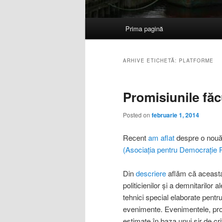
Meniu
Prima pagină
Sari
Sari
principal
la
la
ARHIVE ETICHETĂ:
PLATFORME
conținutul
conținutul
Promisiunile fă
principal
secundar
Posted on
februarie 1, 2014
Recent
am aflat
despre o nouă 
(Asociația pentru Democrație P
Din
descriere
aflăm că aceasta 
politicienilor şi a demnitarilor
tehnici special elaborate pentru
evenimente. Evenimentele, promisi
estimate în baza unui şir de cr