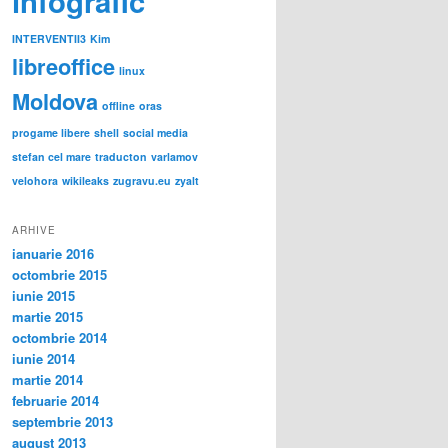
infografic
INTERVENTII3
Kim
libreoffice
linux
Moldova
offline
oras
progame libere
shell
social media
stefan cel mare
traducton
varlamov
velohora
wikileaks
zugravu.eu
zyalt
ARHIVE
ianuarie 2016
octombrie 2015
iunie 2015
martie 2015
octombrie 2014
iunie 2014
martie 2014
februarie 2014
septembrie 2013
august 2013