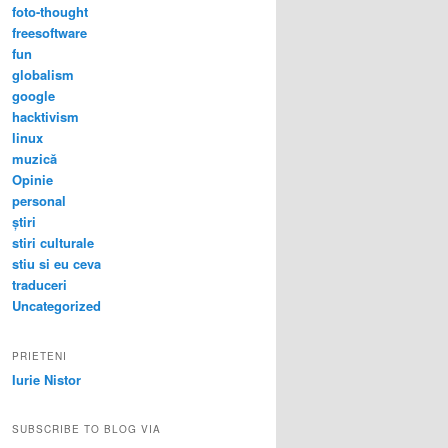
foto-thought
freesoftware
fun
globalism
google
hacktivism
linux
muzică
Opinie
personal
știri
stiri culturale
stiu si eu ceva
traduceri
Uncategorized
PRIETENI
Iurie Nistor
SUBSCRIBE TO BLOG VIA