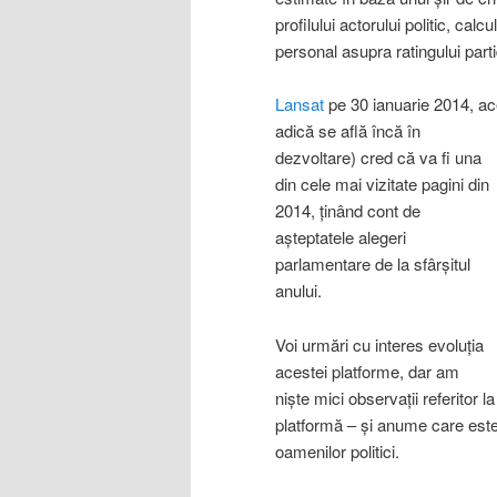
profilului actorului politic, cal
personal asupra ratingului parti
Lansat
pe 30 ianuarie 2014, ac
adică se află înc
ă în
dezvoltare) cred că va fi una
din cele mai vizitate pagini din
2014, ținând cont de
așteptatele alegeri
parlamentare de la sfârșitul
anului.
Voi urmări cu interes evoluția
acestei platforme, dar am
niște mici observații referitor la
platformă – și anume care este
oamenilor politici.