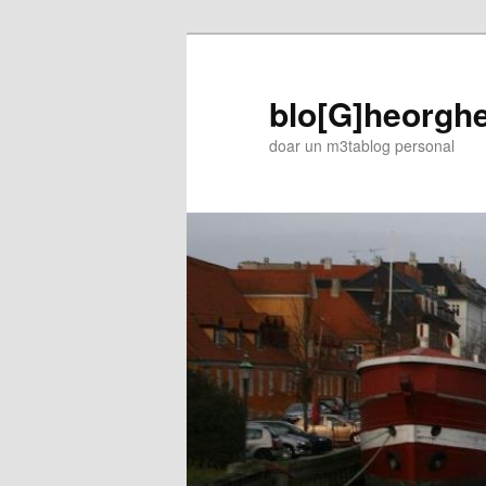
blo[G]heorgh
doar un m3tablog personal