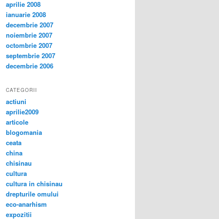
aprilie 2008
ianuarie 2008
decembrie 2007
noiembrie 2007
octombrie 2007
septembrie 2007
decembrie 2006
CATEGORII
actiuni
aprilie2009
articole
blogomania
ceata
china
chisinau
cultura
cultura in chisinau
drepturile omului
eco-anarhism
expozitii