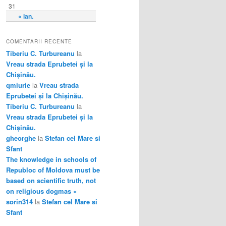
31
« ian.
COMENTARII RECENTE
Tiberiu C. Turbureanu
la
Vreau strada Eprubetei și la
Chișinău.
qmiurie
la
Vreau strada
Eprubetei și la Chișinău.
Tiberiu C. Turbureanu
la
Vreau strada Eprubetei și la
Chișinău.
gheorghe
la
Stefan cel Mare si
Sfant
The knowledge in schools of
Republoc of Moldova must be
based on scientific truth, not
on religious dogmas «
sorin314
la
Stefan cel Mare si
Sfant