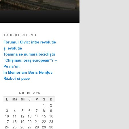
ARTICOLE RECENTE
Forumul Civic: între revoluție
și evoluție
Toamna se numără bicicliștii
”Chișinău: oraș european”? –
Pe na*ui!
In Memoriam Boris Nemțov
Război și pace
AUGUST 2026
L
Ma
Mi
J
V
S
D
1
2
3
4
5
6
7
8
9
10
11
12
13
14
15
16
17
18
19
20
21
22
23
24
25
26
27
28
29
30