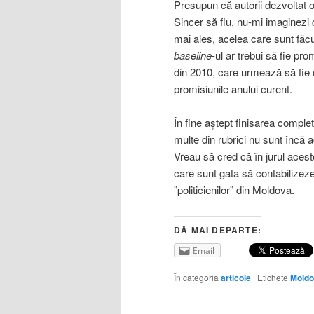
Presupun că autorii dezvoltat 
Sincer să fiu, nu-mi imaginezi 
mai ales, acelea care sunt făc
baseline
-ul ar trebui să fie pr
din 2010, care urmează să fie c
promisiunile anului curent.
În fine aștept finisarea complet
multe din rubrici nu sunt încă act
Vreau să cred că în jurul acest
care sunt gata să contabilizez
”politicienilor” din Moldova.
DĂ MAI DEPARTE:
Email
În categoria
articole
|
Etichete
Mold