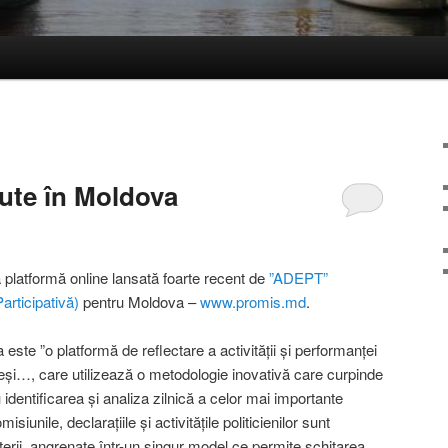
cute în Moldova
platformă online lansată foarte recent de
”ADEPT”
articipativă)
pentru Moldova –
www.promis.md
.
este ”o platformă de reflectare a activităţii şi performanţei
 aleşi…, care utilizează o metodologie inovativă care curpinde
 identificarea şi analiza zilnică a celor mai importante
unile, declaraţiile şi activităţile politicienilor sunt
iterii, angrenate într-un singur model ce permite schiţarea