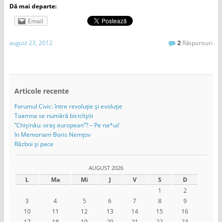
Dă mai departe:
Email
august 23, 2012
2
Răspunsuri
Articole recente
Forumul Civic: între revoluție și evoluție
Toamna se numără bicicliștii
”Chișinău: oraș european”? – Pe na*ui!
In Memoriam Boris Nemțov
Război și pace
AUGUST 2026
L
Ma
Mi
J
V
S
D
1
2
3
4
5
6
7
8
9
10
11
12
13
14
15
16
17
18
19
20
21
22
23