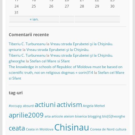
24
25
26
27
28
29
30
31
« ian.
Comentarii recente
Tiberiu C. Turbureanu
la
Vreau strada Eprubetei și la Chișinău.
qmiurie
la
Vreau strada Eprubetei și la Chișinău.
Tiberiu C. Turbureanu
la
Vreau strada Eprubetei și la Chișinău.
gheorghe
la
Stefan cel Mare si Sfant
The knowledge in schools of Republoc of Moldova must be based on
scientific truth, not on religious dogmas « sorin314
la
Stefan cel Mare
si Sfant
tag-uri
actiuni
activism
#occupy
absurd
Angela Merkel
aprilie2009
arta
articole
ateism
biserica
blogging
blo[G]heorghe
Chisinau
ceata
Ceata in Moldova
Coreea de Nord
cultura