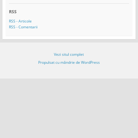
s
ă
RSS
e
m
RSS - Articole
a
RSS - Comentarii
i
l
Vezi situl complet
Propulsat cu mândrie de WordPress