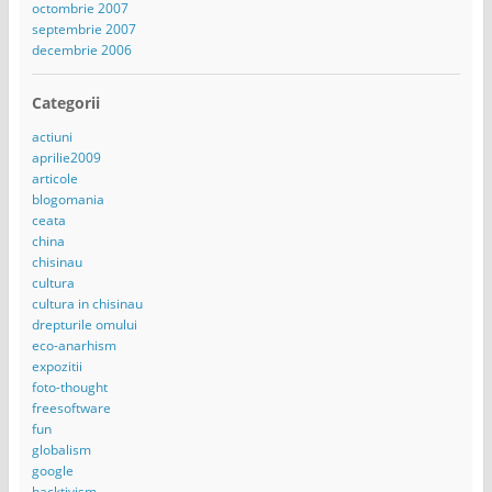
octombrie 2007
septembrie 2007
decembrie 2006
Categorii
actiuni
aprilie2009
articole
blogomania
ceata
china
chisinau
cultura
cultura in chisinau
drepturile omului
eco-anarhism
expozitii
foto-thought
freesoftware
fun
globalism
google
hacktivism