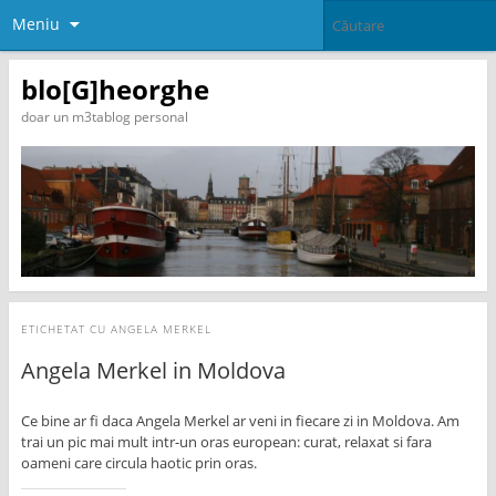
Meniu
blo[G]heorghe
doar un m3tablog personal
ETICHETAT CU
ANGELA MERKEL
Angela Merkel in Moldova
Ce bine ar fi daca Angela Merkel ar veni in fiecare zi in Moldova. Am
trai un pic mai mult intr-un oras european: curat, relaxat si fara
oameni care circula haotic prin oras.