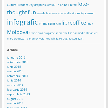
foto-
Culture Freedom Day
drepturile omului in China
Firefox
thought
fun
google
hilarious
icoane
idis viitorul
igor guzun
infografic
libreoffice
INTERVENTII3
Kim
linux
Moldova
offline
oras
progame libere
shell
social media
stefan cel
mare
traducton
varlamov
velohora
wikileaks
zugravu.eu
zyalt
Arhive
ianuarie 2016
octombrie 2015
iunie 2015
martie 2015
octombrie 2014
iunie 2014
martie 2014
februarie 2014
septembrie 2013
august 2013
martie 2013
februarie 2013