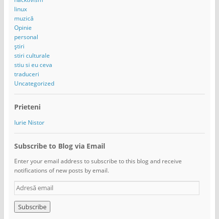
linux
muzică
Opinie
personal
știri
stiri culturale
stiu si eu ceva
traduceri
Uncategorized
Prieteni
Iurie Nistor
Subscribe to Blog via Email
Enter your email address to subscribe to this blog and receive
notifications of new posts by email.
A
d
r
e