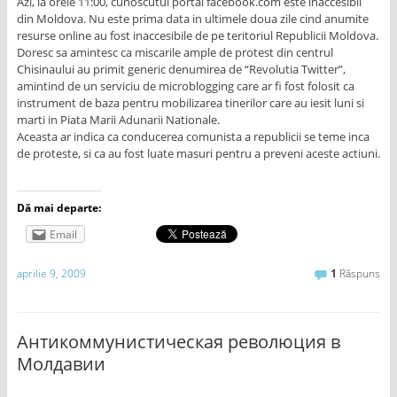
Azi, la orele 11:00, cunoscutul portal facebook.com este inaccesibil
din Moldova. Nu este prima data in ultimele doua zile cind anumite
resurse online au fost inaccesibile de pe teritoriul Republicii Moldova.
Doresc sa amintesc ca miscarile ample de protest din centrul
Chisinaului au primit generic denumirea de “Revolutia Twitter”,
amintind de un serviciu de microblogging care ar fi fost folosit ca
instrument de baza pentru mobilizarea tinerilor care au iesit luni si
marti in Piata Marii Adunarii Nationale.
Aceasta ar indica ca conducerea comunista a republicii se teme inca
de proteste, si ca au fost luate masuri pentru a preveni aceste actiuni.
Dă mai departe:
Email
aprilie 9, 2009
1
Răspuns
Антикоммунистическая революция в
Молдавии