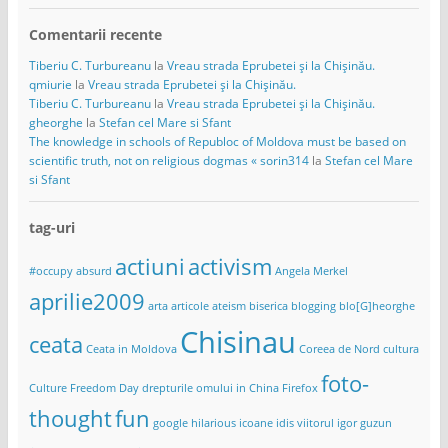
Comentarii recente
Tiberiu C. Turbureanu
la
Vreau strada Eprubetei și la Chișinău.
qmiurie
la
Vreau strada Eprubetei și la Chișinău.
Tiberiu C. Turbureanu
la
Vreau strada Eprubetei și la Chișinău.
gheorghe
la
Stefan cel Mare si Sfant
The knowledge in schools of Republoc of Moldova must be based on
scientific truth, not on religious dogmas « sorin314
la
Stefan cel Mare
si Sfant
tag-uri
actiuni
activism
#occupy
absurd
Angela Merkel
aprilie2009
arta
articole
ateism
biserica
blogging
blo[G]heorghe
Chisinau
ceata
Ceata in Moldova
Coreea de Nord
cultura
foto-
Culture Freedom Day
drepturile omului in China
Firefox
thought
fun
google
hilarious
icoane
idis viitorul
igor guzun