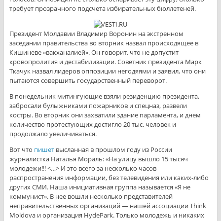
требует прозрачного подсчета избирательных бюллетеней.
Президент Молдавии Владимир Воронин на экстренном
заседании правительства во вторник назвал происходящее в
Кишиневе «вакханалией». Он говорит, что не допустит
кровопролития и дестабилизации. Советник президента Марк
Ткачук назвал лидеров оппозиции негодяями и заявил, что они
пытаются совершить государственный переворот.
В понедельник митингующие взяли резиденцию президента,
забросали булыжниками пожарников и спецназ, развели
костры. Во вторник они захватили здание парламента, и днем
количество протестующих достигло 20 тыс. человек и
продолжало увеличиваться.
Вот что
пишет
высланная в прошлом году из России
журналистка Наталья Мораль: «На улицу вышло 15 тысяч
молодежи!!! <…> И это всего за несколько часов
распространения информации, без телевидения или каких-либо
других СМИ. Наша инициативная группа называется «Я не
коммунист». В нее вошли несколько представителей
неправительственных организаций — нашей ассоциации Think
Moldova и организация HydePark. Только молодежь и никаких