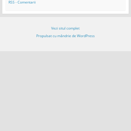
a
RSS - Comentarii
i
l
Vezi situl complet
Propulsat cu mândrie de WordPress