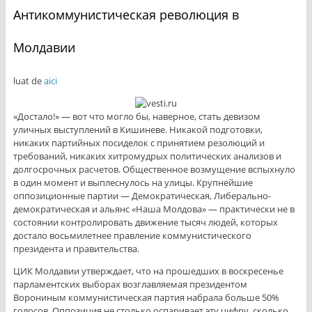
Антикоммунистическая революция в
Молдавии
luat de
aici
«Достало!» — вот что могло бы, наверное, стать девизом
уличных выступлений в Кишиневе. Никакой подготовки,
никаких партийных посиделок с принятием резолюций и
требований, никаких хитромудрых политических анализов и
долгосрочных расчетов. Общественное возмущение вспыхнуло
в один момент и выплеснулось на улицы. Крупнейшие
оппозиционные партии — Демократическая, Либерально-
демократическая и альянс «Наша Молдова» — практически не в
состоянии контролировать движение тысяч людей, которых
достало восьмилетнее правление коммунистического
президента и правительства.
ЦИК Молдавии утверждает, что на прошедших в воскресенье
парламентских выборах возглавляемая президентом
Ворониным коммунистическая партия набрала больше 50%
голосов. Оппозиция не столько оспаривает эту цифру, сколько