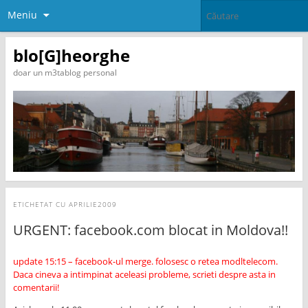
Meniu
blo[G]heorghe
doar un m3tablog personal
ETICHETAT CU
APRILIE2009
URGENT: facebook.com blocat in Moldova!!
update 15:15 – facebook-ul merge. folosesc o retea modltelecom.
Daca cineva a intimpinat aceleasi probleme, scrieti despre asta in
comentarii!