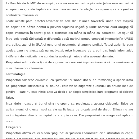
LaMacchia de la MIT, de exemplu, care nu este acuzat de piraterie (el nu este acuzat că
a copiat ceva), ci de faptul că a lăsat fără urmărire facilitaţile de copiere şi că a eşuat să
controleze folosirea lor.
Toate aceste patru practici amintesc de cele din Uniunea Sovietică, unde orice maşină
de copiat era păzita pentru a preveni copierea ilegală şi unde oamenii erau obligaţi să
copie informaţia în secret şi să o distribuie din mâna in mâna ca “samizdat”. Desigur că
între cele două ţări există o diferenţă: dacă motivul pentru controlul informaţiei în URSS
era politic; atunci în SUA el este unul economic, şi anume profitul. Totuşi acţiunile sunt
acelea care ne afectează nu motivatai: orice incercare de a opri distribuţia informaţiei,
indiferent de motivaţie, ne conduc la aceleaşi metode si la aceeaşi duritate.
Proprietarii aduc cîteva tipuri de argumente care să-i imputernicească să ne urmărească
cum folosim noi informaţia:
Terminologie
Proprietarii folosesc cuvintele, ca “piraterie” si “hotie”,dar si de terminologia specializata
ca “proprietate intelectuala” si “daune”, care vin sa sugereze publicului un anumit mod de
gindire – care nu este nimic altceva decit o analogie simplistica intre programe si obiecte
fizice.
Insa ideile noastre si bunul simt ne spune ca propietatea asupra obiectelor fizice se
aplica atunci cind este riscul ca ele sa fie luate de proprietarul de drept. El insa nu are
nici o legatura directa cu faptul de a copia ceva. Dar proprietarii ne roaga sa-l aplicam
oricum.
Exagerari
Proprietarii afirma ca ei sufera “pagube” si “pierderi economice” cind utilizatorii isi copei
singuri programele. Dar copiatul nu are nici un efect direct asupra proprietarului si nu