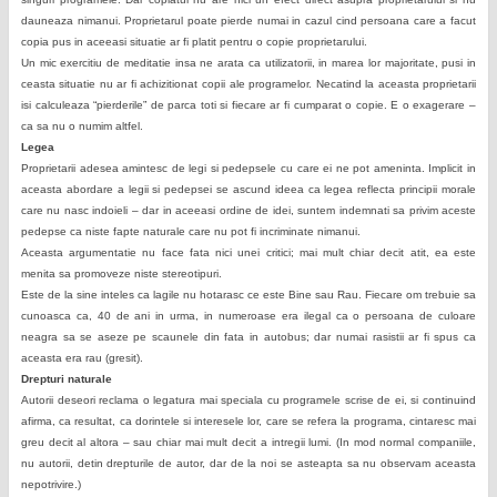
dauneaza nimanui. Proprietarul poate pierde numai in cazul cind persoana care a facut
copia pus in aceeasi situatie ar fi platit pentru o copie proprietarului.
Un mic exercitiu de meditatie insa ne arata ca utilizatorii, in marea lor majoritate, pusi in
ceasta situatie nu ar fi achizitionat copii ale programelor. Necatind la aceasta proprietarii
isi calculeaza “pierderile” de parca toti si fiecare ar fi cumparat o copie. E o exagerare –
ca sa nu o numim altfel.
Legea
Proprietarii adesea amintesc de legi si pedepsele cu care ei ne pot ameninta. Implicit in
aceasta abordare a legii si pedepsei se ascund ideea ca legea reflecta principii morale
care nu nasc indoieli – dar in aceeasi ordine de idei, suntem indemnati sa privim aceste
pedepse ca niste fapte naturale care nu pot fi incriminate nimanui.
Aceasta argumentatie nu face fata nici unei critici; mai mult chiar decit atit, ea este
menita sa promoveze niste stereotipuri.
Este de la sine inteles ca lagile nu hotarasc ce este Bine sau Rau. Fiecare om trebuie sa
cunoasca ca, 40 de ani in urma, in numeroase era ilegal ca o persoana de culoare
neagra sa se aseze pe scaunele din fata in autobus; dar numai rasistii ar fi spus ca
aceasta era rau (gresit).
Drepturi naturale
Autorii deseori reclama o legatura mai speciala cu programele scrise de ei, si continuind
afirma, ca resultat, ca dorintele si interesele lor, care se refera la programa, cintaresc mai
greu decit al altora – sau chiar mai mult decit a intregii lumi. (In mod normal companiile,
nu autorii, detin drepturile de autor, dar de la noi se asteapta sa nu observam aceasta
nepotrivire.)