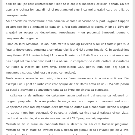
editii de lux (pe care utilizatorii sunt liberi sa le copie si modifice), cit si din donatii. Ea are
acuma o echipa formata din cinci programatori plus inca trei angajati care au grija de
corespondenta.
Alti dezvoltatori freesoftware obtin bani din vinzarea serviciilor de suport. Cygnus Support
cu aproape 5o de angajati (la data cin a fost scris articolul) isi estima in jur de 15% din
angajati se ocupa de dezvoltarea freesoftware – un procentaj binevenit pentru o
companie de programe.
Firme ca Intel Motorola, Texas Instruments si Analog Devices si-au unit fortele pentru a
finanta dezvoltarea continua a compilatorului liber GNU pentru limbajul C. In acelasi timp
compilatorul GNU pentru limbajul Ada este finantat de US Air Force, care considera acest
pas drept cel mai economic mod de a obtine un compilator de inalta calitate. (Finantarea
Air Force a incetat de ceva timp, compilatorul GNU pentru Ada este dej agat si
intretinerea sa este obtinuta din surse comerciale).
Toate aceste exemple sunt mici, miscarea freesoftware este inca mica si tinara. Dar
exemplul unui post de radio care este sprijinit de ascultatori arata ca (in SUA) este posibil
sa sustii o activitate de anvergura fara ca sa impui pe cineva sa plateasca.
In calitatea ta de utilizator de calculator, acum poti sa-ti dai seama ca folosesti un
program proprietar. Daca un prieten te roaga sa-i faci o copie ar fi incorect sa-l refuzi.
Cooperarea este mai importanta decit dreptul de autor. Dar o cooperare inchisa si ilegala
nu aduce nimic bun societatii. O persoana trebuie sa tinda sa-si traiasca cinstit viata,
dechis si cu mindrie; si aceasta inseamn sa zici “Nu” programului proprietar.
Meritati sa fiti in stare sa cooperati liberi si deschisi cu alti care folosesc programe.
Meritati sa fiti in stare sa invatati cum lucreaza programul si sa-i invatati pe elevii dvs.