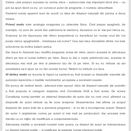
Celora care propun aceasta ca norma etica – autorul este mai important decit tine – nu
pot sa spun decit ca eu, un cunoscut autor de programe, o numesc absurditate.
Oamenii numai aparent sunt de acord cu idea de drepturi naturale din pricina a doua
motive.
Primul motiv
este analogia exagerata cu obiectele fizice. Cind prepar spaghetti, de
exemplu, nu sunt de acord dac aaltcineva le maninca, deoarece nu le mai pot minca eu.
Actiunea lui imi dauneaza mie direct proportional cu beneficiul lui; numai unul din noi
poate minca spaghettele , intrebarea est ecine? Cea mai mica deosebire dintre noi este
sufucienta sa inclina balant aetica.
Dar daca tu folosesti sau modifici programa scrisa de mine, atunci aceasta te afecteaza
direct pe tine si numai indirect pe mine. Daca tu dai o copie prietenului tau, aceasta te
afecteaza mai mult pe tine si prietenul tau de cit pe mine. Si eu nu trebuie sa am
autoritatea sa-ti spun sa nu faci aceste lucruri. Nimeni nu trebuie s-o faca.
Al doilea motiv
se rezuma la faptul ca oamenii au fost invatati ca drepturile naturale ale
autorului reprezinta o traditie neindoielnic acceptata a societatii noastre.
Din puncy de vedere istoric, adevarul este opusul. Idea de drepturi naturale ale autorilor
a fost propusa si categoric respinsa cind Constitutia SUA a fost scrisa. De aceea
Constitutia numai permite un sistemul drepturilor de autor dar nu cere unul, afirmind ca
drepturile de autor trebuie sa fie ceva temporar. Deasemenea mai afirma ca scopul
dreptului de autor este de a promova progresul – si nu de a recompensa autorii. Dreptul
de autor ii rasplateste cumva pe autori si mai mult pe producatori, dar aceasta este
menita ca un mijloc de modificare a comportamentului.
Adevarata traditie a societatii noastre este aceea ca dreptul de autor se intersecteaza
cu dreptul natural public – si justificare isi gaseste numai interesul public.