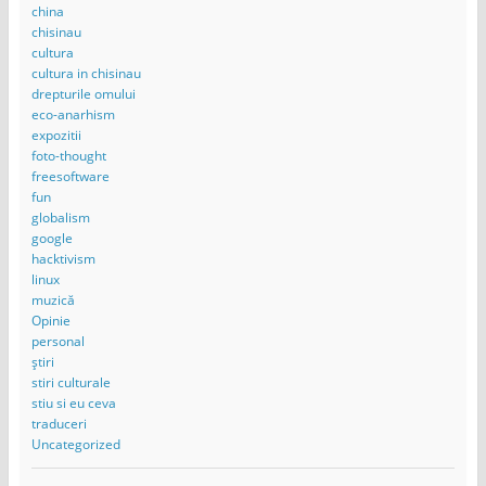
china
chisinau
cultura
cultura in chisinau
drepturile omului
eco-anarhism
expozitii
foto-thought
freesoftware
fun
globalism
google
hacktivism
linux
muzică
Opinie
personal
știri
stiri culturale
stiu si eu ceva
traduceri
Uncategorized