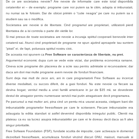
De ce are societatea nevoie? Are nevoie de informatie care este total disponibila
cetatenilor ei – de exemplu: programe care noi putem sa le citim, adapta si imbunatati,
nu numai sa le folosim. Dar de obicei primim o “cutie neagra” pe care nu putem sa o
studiem sau sa o modifica.
Societatea are nevoie si de libertate. Cind programul are proprietari, utilizatorii pierd
libertatea de a isi controla o parte din vietile lor.
Si mai presus de toate societatea are nevoie a incuraja spiritul cooperarii benevole inter
cetatenii sai. Atunci cind proprietarii de programe ne spun ajutind aproapele tau suntem
“pirati” ei. de fapt, polueaza spiritul nostru civic.
De aceasta noi spunem ca
Free Software se caracterizeza de libertate, nu pret.
Argumentul economic dupa cum se vede este viciat, dar problema economica ramane.
Cineva scrie programe din placerea de a scrie sau pentru admiratie si recunoastere; dar
daca am dori mai multe programe avem nevoie de fonduri financiare.
Sunt deja mai mult de zece ani, ani in care programatorii Free Software au incercat
diverse modalitati, cu succes diferit, de a gasi fonduri. Nu este nevoie ca fiecare sa
devina bogat; venitul mediu a unei familii americane in jur de $35 mii, se dovedeste
destul de atragator pentru numeroase servicii mai putin atragatoare decit programarea.
Pe parcursul a mai multor ani, pina cind un pemiu mi-a usurat aceasta, cistigam bani din
imbunatatirile programelor freesoftware pe care le scrisesem. Fiecare imbunatatire era
adaugata la editia standart si astfel devenind disponibila intregului public. Clientii ma
plateau ca eu sa lucrez asupra imbunatatirilor pe care ei le doreau decit daca as fi ales
singur prioritatile.
Free Sofware Foundation (FSF), fundatie scutita de impozite, care activeaza in domeniul
dezvoltarii freesoftware, acumuleaza fonduri vinzind discuri GNU, maiouri, manuale si