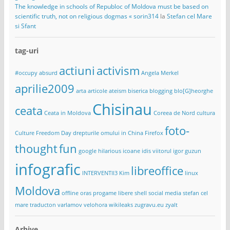
The knowledge in schools of Republoc of Moldova must be based on
scientific truth, not on religious dogmas « sorin314
la
Stefan cel Mare
si Sfant
tag-uri
actiuni
activism
#occupy
absurd
Angela Merkel
aprilie2009
arta
articole
ateism
biserica
blogging
blo[G]heorghe
Chisinau
ceata
Ceata in Moldova
Coreea de Nord
cultura
foto-
Culture Freedom Day
drepturile omului in China
Firefox
thought
fun
google
hilarious
icoane
idis viitorul
igor guzun
infografic
libreoffice
INTERVENTII3
Kim
linux
Moldova
offline
oras
progame libere
shell
social media
stefan cel
mare
traducton
varlamov
velohora
wikileaks
zugravu.eu
zyalt
Arhive