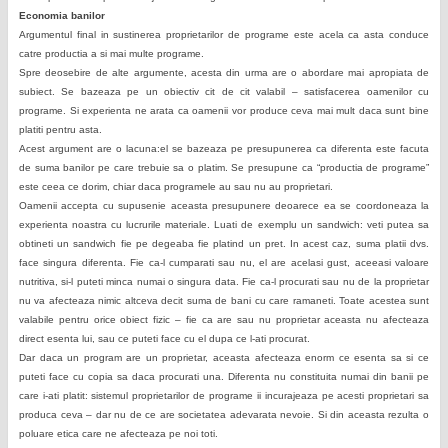
Economia banilor
Argumentul final in sustinerea proprietarilor de programe este acela ca asta conduce
catre productia a si mai multe programe.
Spre deosebire de alte argumente, acesta din urma are o abordare mai apropiata de
subiect. Se bazeaza pe un obiectiv cit de cit valabil – satisfacerea oamenilor cu
programe. Si experienta ne arata ca oamenii vor produce ceva mai mult daca sunt bine
platiti pentru asta.
Acest argument are o lacuna:el se bazeaza pe presupunerea ca diferenta este facuta
de suma banilor pe care trebuie sa o platim. Se presupune ca “productia de programe”
este ceea ce dorim, chiar daca programele au sau nu au proprietari.
Oamenii accepta cu supusenie aceasta presupunere deoarece ea se coordoneaza la
experienta noastra cu lucrurile materiale. Luati de exemplu un sandwich: veti putea sa
obtineti un sandwich fie pe degeaba fie platind un pret. In acest caz, suma platii dvs.
face singura diferenta. Fie ca-l cumparati sau nu, el are acelasi gust, aceeasi valoare
nutritiva, si-l puteti minca numai o singura data. Fie ca-l procurati sau nu de la proprietar
nu va afecteaza nimic altceva decit suma de bani cu care ramaneti. Toate acestea sunt
valabile pentru orice obiect fizic – fie ca are sau nu proprietar aceasta nu afecteaza
direct esenta lui, sau ce puteti face cu el dupa ce l-ati procurat.
Dar daca un program are un proprietar, aceasta afecteaza enorm ce esenta sa si ce
puteti face cu copia sa daca procurati una. Diferenta nu constituita numai din banii pe
care i-ati platit: sistemul proprietarilor de programe ii incurajeaza pe acesti proprietari sa
produca ceva – dar nu de ce are societatea adevarata nevoie. Si din aceasta rezulta o
poluare etica care ne afecteaza pe noi toti.