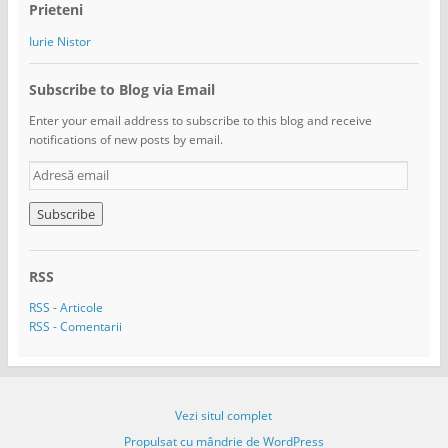
Prieteni
Iurie Nistor
Subscribe to Blog via Email
Enter your email address to subscribe to this blog and receive
notifications of new posts by email.
A
d
r
e
s
ă
RSS
e
m
RSS - Articole
a
RSS - Comentarii
i
l
Vezi situl complet
Propulsat cu mândrie de WordPress