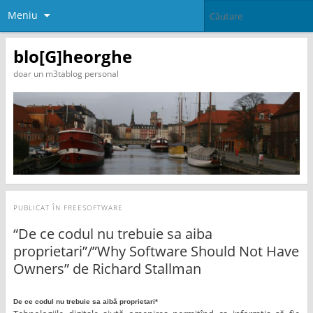
Meniu
blo[G]heorghe
doar un m3tablog personal
PUBLICAT ÎN
FREESOFTWARE
“De ce codul nu trebuie sa aiba
proprietari”/”Why Software Should Not Have
Owners” de Richard Stallman
De ce codul nu trebuie sa aibă proprietari*