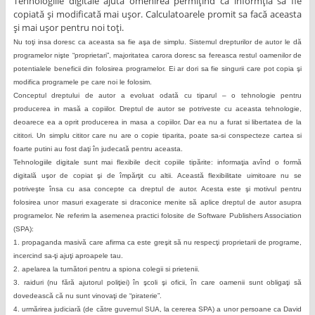
Tehnologiile digitale ajută omenirea permiţînd ca informţia să fie
copiată şi modificată mai uşor. Calculatoarele promit sa facă aceasta
şi mai uşor pentru noi toţi.
Nu to
ţ
i insa doresc ca aceasta sa fie a
ş
a de simplu. Sistemul drepturilor de autor le dă
programelor nişte “proprietari”, majoritatea carora doresc sa fereasca restul oamenilor de
potentialele beneficii din folosirea programelor. Ei ar dori sa fie singurii care pot copia şi
modifica programele pe care noi le folosim.
Conceptul dreptului de autor a evoluat odată cu tiparul – o tehnologie pentru
producerea in masă a copiilor. Dreptul de autor se potriveste cu aceasta tehnologie,
deoarece ea a oprit producerea in masa a copiilor. Dar ea nu a furat si libertatea de la
cititori. Un simplu cititor care nu are o copie tiparita, poate sa-si conspecteze cartea si
foarte putini au fost daţi în judecată pentru aceasta.
Tehnologiile digitale sunt mai flexibile decit copiile tipărite: informaţia avînd o formă
digitală uşor de copiat şi de împărţit cu altii. Această flexibilitate uimitoare nu se
potriveşte însa cu asa concepte ca dreptul de autor. Acesta este şi motivul pentru
folosirea unor masuri exagerate si draconice menite să aplice dreptul de autor asupra
programelor. Ne referim la asemenea practici folosite de Software Publishers Association
(SPA):
1. propaganda masivă care afirma ca este greşit să nu respecţi proprietarii de programe,
incercind sa-ţi ajuţi aproapele tau.
2. apelarea la turnători pentru a spiona colegii si prietenii.
3. raiduri (nu fără ajutorul poliţiei) în şcoli şi oficii, în care oamenii sunt obligaţi să
dovedească că nu sunt vinovaţi de “piraterie”.
4. urmărirea judiciară (de către guvernul SUA, la cererea SPA) a unor persoane ca David