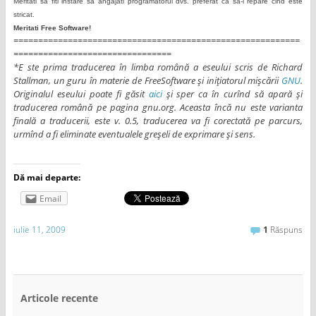
Meritati sa fiti instare sa angajati programatorul dvs. preferat ca sa-l repare cind este
stricat.
Meritati Free Software!
==========================================================
================================
*E
ste prima traducerea în limba română a eseului scris de Richard
Stallman, un guru în materie de FreeSoftware şi iniţiatorul mişcării
GNU
.
Originalul eseului poate fi găsit
aici
şi sper ca în curînd să apară şi
traducerea română pe pagina gnu.org. Aceasta încă nu este varianta
finală a traducerii, este v. 0.5, traducerea va fi corectată pe parcurs,
urmînd a fi eliminate eventualele greşeli de exprimare şi sens.
Dă mai departe:
Email
iulie 11, 2009
1
Răspuns
Articole recente