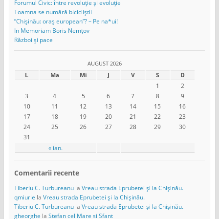
Forumul Civic: între revoluție și evoluție
Toamna se numără bicicliștii
”Chișinău: oraș european”? – Pe na*ui!
In Memoriam Boris Nemțov
Război și pace
AUGUST 2026
L
Ma
Mi
J
V
S
D
1
2
3
4
5
6
7
8
9
10
11
12
13
14
15
16
17
18
19
20
21
22
23
24
25
26
27
28
29
30
31
« ian.
Comentarii recente
Tiberiu C. Turbureanu
la
Vreau strada Eprubetei și la Chișinău.
qmiurie
la
Vreau strada Eprubetei și la Chișinău.
Tiberiu C. Turbureanu
la
Vreau strada Eprubetei și la Chișinău.
gheorghe
la
Stefan cel Mare si Sfant