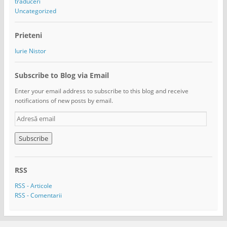
traduceri
Uncategorized
Prieteni
Iurie Nistor
Subscribe to Blog via Email
Enter your email address to subscribe to this blog and receive
notifications of new posts by email.
A
d
r
e
s
ă
RSS
e
m
RSS - Articole
a
RSS - Comentarii
i
l