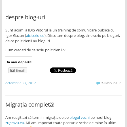
despre blog-uri
Sunt acum la IDIS Viitorul la un training de comunicare publica cu
Igor Guzun (
aiciscriu.eu
). Discutam despre blog, cine scriu pe bloguri,
de ce politicienii au bloguri.
Cum credeti de ce scriu politicienii??
Dă mai departe:
Email
octombrie 27, 2012
5
Răspunsuri
Migraţia completă!
Am reuşit azi să termin migraţia de pe
blogul vechi
pe noul blog
zugravu.eu
. Mi-am importat toate posturile scrise de mine în ultimii