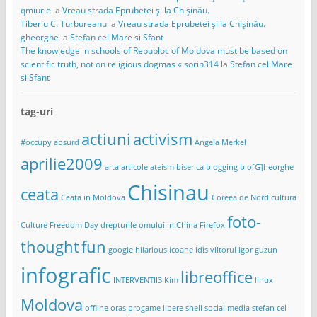
qmiurie
la
Vreau strada Eprubetei și la Chișinău.
Tiberiu C. Turbureanu
la
Vreau strada Eprubetei și la Chișinău.
gheorghe
la
Stefan cel Mare si Sfant
The knowledge in schools of Republoc of Moldova must be based on
scientific truth, not on religious dogmas « sorin314
la
Stefan cel Mare
si Sfant
tag-uri
actiuni
activism
#occupy
absurd
Angela Merkel
aprilie2009
arta
articole
ateism
biserica
blogging
blo[G]heorghe
Chisinau
ceata
Ceata in Moldova
Coreea de Nord
cultura
foto-
Culture Freedom Day
drepturile omului in China
Firefox
thought
fun
google
hilarious
icoane
idis viitorul
igor guzun
infografic
libreoffice
INTERVENTII3
Kim
linux
Moldova
offline
oras
progame libere
shell
social media
stefan cel