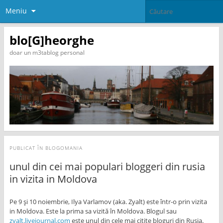
Meniu
blo[G]heorghe
doar un m3tablog personal
PUBLICAT ÎN
BLOGOMANIA
unul din cei mai populari bloggeri din rusia
in vizita in Moldova
Pe 9 și 10 noiembrie, Ilya Varlamov (aka. Zyalt) este într-o prin vizita
in Moldova. Este la prima sa vizită în Moldova. Blogul sau
zyalt.livejournal.com
este unul din cele mai citite bloguri din Rusiа.