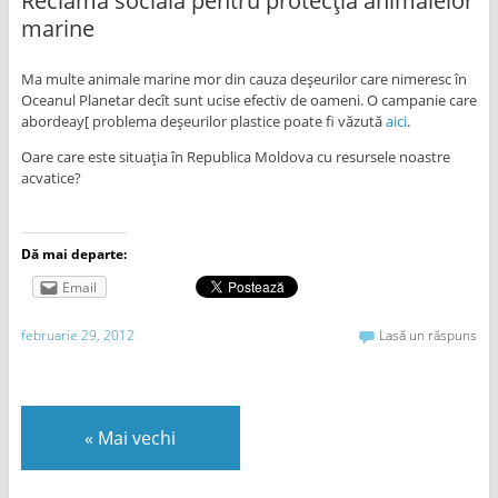
Reclamă socială pentru protecţia animalelor
marine
Ma multe animale marine mor din cauza deşeurilor care nimeresc în
Oceanul Planetar decît sunt ucise efectiv de oameni. O campanie care
abordeay[ problema deşeurilor plastice poate fi văzută
aici
.
Oare care este situaţia în Republica Moldova cu resursele noastre
acvatice?
Dă mai departe:
Email
februarie 29, 2012
Lasă un răspuns
«
Mai vechi