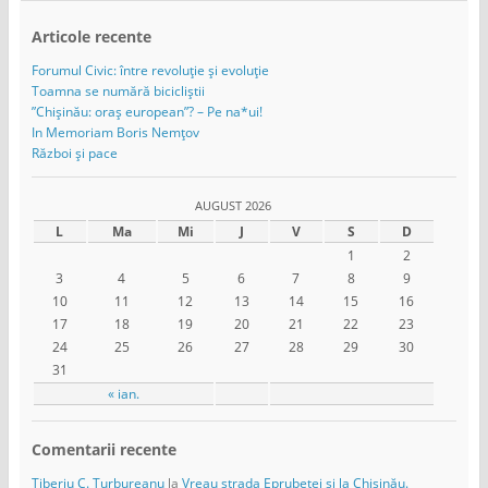
Articole recente
Forumul Civic: între revoluție și evoluție
Toamna se numără bicicliștii
”Chișinău: oraș european”? – Pe na*ui!
In Memoriam Boris Nemțov
Război și pace
AUGUST 2026
L
Ma
Mi
J
V
S
D
1
2
3
4
5
6
7
8
9
10
11
12
13
14
15
16
17
18
19
20
21
22
23
24
25
26
27
28
29
30
31
« ian.
Comentarii recente
Tiberiu C. Turbureanu
la
Vreau strada Eprubetei și la Chișinău.