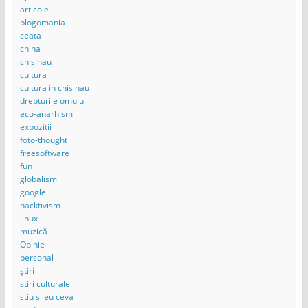
articole
blogomania
ceata
china
chisinau
cultura
cultura in chisinau
drepturile omului
eco-anarhism
expozitii
foto-thought
freesoftware
fun
globalism
google
hacktivism
linux
muzică
Opinie
personal
știri
stiri culturale
stiu si eu ceva