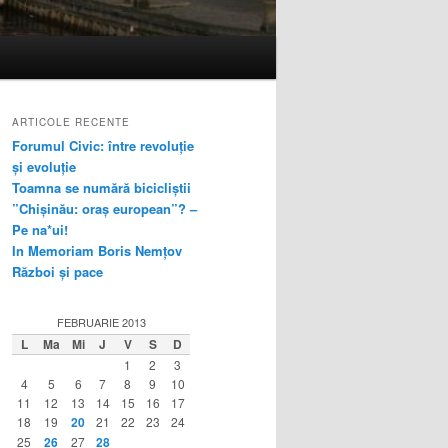
ARTICOLE RECENTE
Forumul Civic: între revoluție
și evoluție
Toamna se numără bicicliștii
”Chișinău: oraș european”? –
Pe na*ui!
In Memoriam Boris Nemțov
Război și pace
FEBRUARIE 2013
L
Ma
Mi
J
V
S
D
1
2
3
4
5
6
7
8
9
10
11
12
13
14
15
16
17
18
19
20
21
22
23
24
25
26
27
28