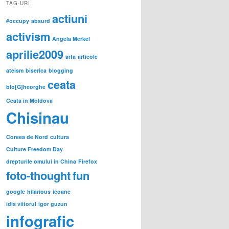
TAG-URI
actiuni
#occupy
absurd
activism
Angela Merkel
aprilie2009
arta
articole
ateism
biserica
blogging
ceata
blo[G]heorghe
Ceata in Moldova
Chisinau
Coreea de Nord
cultura
Culture Freedom Day
drepturile omului in China
Firefox
foto-thought
fun
google
hilarious
icoane
idis viitorul
igor guzun
infografic