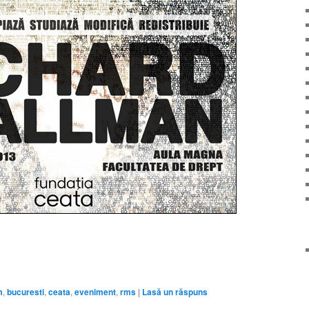
m
,
bucuresti
,
ceata
,
eveniment
,
rms
|
Lasă un răspuns