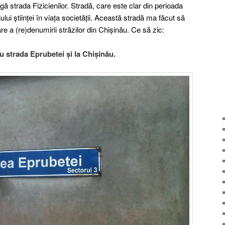
gă strada Fizicienilor. Stradă, care este clar din perioada
ui științei în viața societății. Această stradă ma făcut să
 a (re)denumirii străzilor din Chișinău. Ce să zic:
betei și la Chișinău.