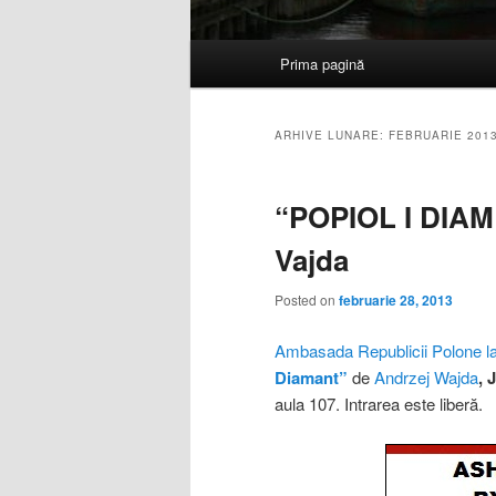
Meniu
Prima pagină
Sari
Sari
principal
la
la
ARHIVE LUNARE:
FEBRUARIE 201
conținutul
conținutul
“POPIOL I DIAM
principal
secundar
Vajda
Posted on
februarie 28, 2013
Ambasada Republicii Polone l
Diamant”
de
Andrzej Wajda
, 
aula 107. Intrarea este liberă.