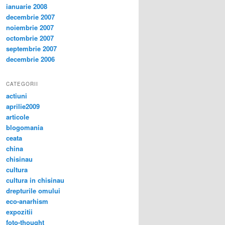
ianuarie 2008
decembrie 2007
noiembrie 2007
octombrie 2007
septembrie 2007
decembrie 2006
CATEGORII
actiuni
aprilie2009
articole
blogomania
ceata
china
chisinau
cultura
cultura in chisinau
drepturile omului
eco-anarhism
expozitii
foto-thought