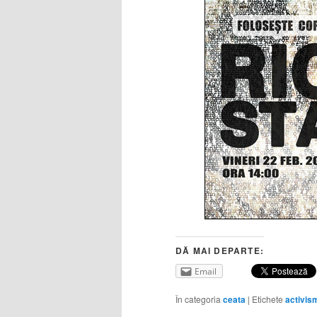
DĂ MAI DEPARTE:
Email
În categoria
ceata
|
Etichete
activis