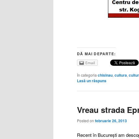
DĂ MAI DEPARTE:
Email
În categoria
chisinau
,
cultura
,
cultur
Lasă un răspuns
Vreau strada Epr
Posted on
februarie 26, 2013
Recent în București am descope