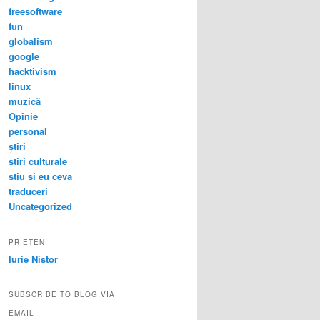
freesoftware
fun
globalism
google
hacktivism
linux
muzică
Opinie
personal
știri
stiri culturale
stiu si eu ceva
traduceri
Uncategorized
PRIETENI
Iurie Nistor
SUBSCRIBE TO BLOG VIA
EMAIL