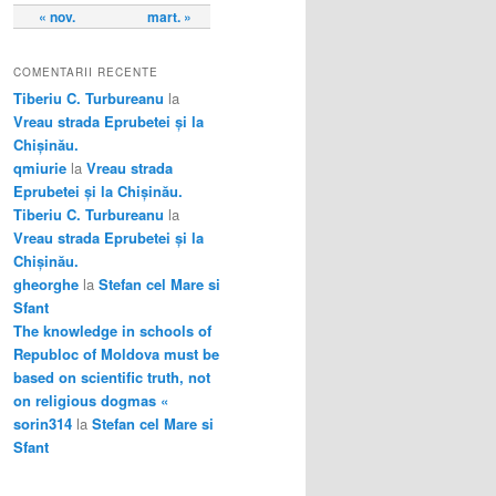
« nov.
mart. »
COMENTARII RECENTE
Tiberiu C. Turbureanu
la
Vreau strada Eprubetei și la
Chișinău.
qmiurie
la
Vreau strada
Eprubetei și la Chișinău.
Tiberiu C. Turbureanu
la
Vreau strada Eprubetei și la
Chișinău.
gheorghe
la
Stefan cel Mare si
Sfant
The knowledge in schools of
Republoc of Moldova must be
based on scientific truth, not
on religious dogmas «
sorin314
la
Stefan cel Mare si
Sfant