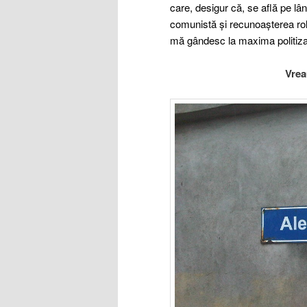
care, desigur că, se află pe lân
comunistă și recunoașterea rolul
mă gândesc la maxima politizare
Vreau strada Epru