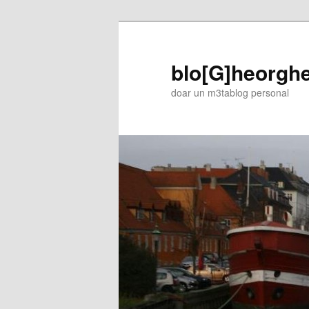
blo[G]heorgh
doar un m3tablog personal