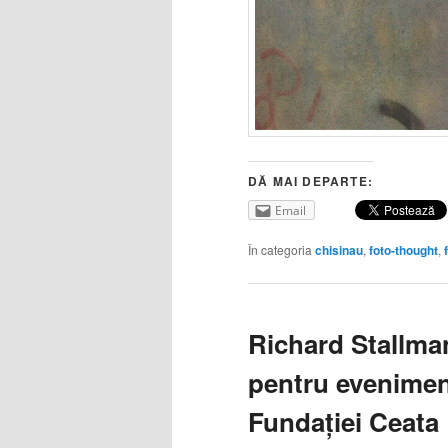
DĂ MAI DEPARTE:
Email
În categoria
chisinau
,
foto-thought
,
Richard Stallman
pentru evenimen
Fundației Ceata