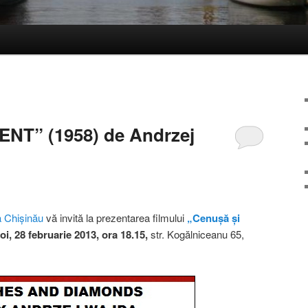
3
ENT” (1958) de Andrzej
a Chişinău
vă invită la prezentarea filmului
„Cenuşă şi
Joi, 28 februarie 2013, ora 18.15,
str. Kogălniceanu 65,