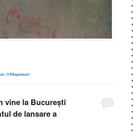
fun
|
3
Răspunsuri
 vine la București
tul de lansare a