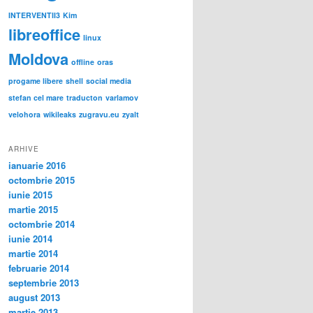
INTERVENTII3
Kim
libreoffice
linux
Moldova
offline
oras
progame libere
shell
social media
stefan cel mare
traducton
varlamov
velohora
wikileaks
zugravu.eu
zyalt
ARHIVE
ianuarie 2016
octombrie 2015
iunie 2015
martie 2015
octombrie 2014
iunie 2014
martie 2014
februarie 2014
septembrie 2013
august 2013
martie 2013