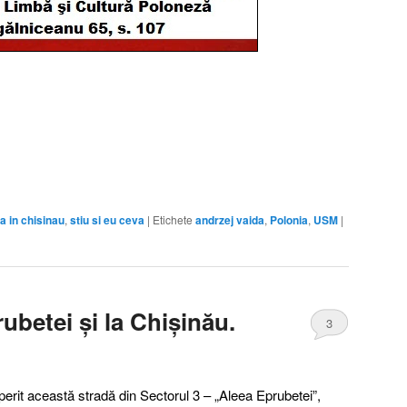
a in chisinau
,
stiu si eu ceva
|
Etichete
andrzej vaida
,
Polonia
,
USM
|
ubetei și la Chișinău.
3
rit această stradă din Sectorul 3 – „Aleea Eprubetei”,