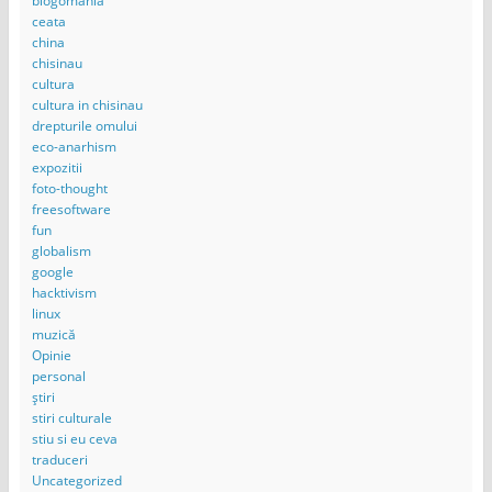
blogomania
ceata
china
chisinau
cultura
cultura in chisinau
drepturile omului
eco-anarhism
expozitii
foto-thought
freesoftware
fun
globalism
google
hacktivism
linux
muzică
Opinie
personal
știri
stiri culturale
stiu si eu ceva
traduceri
Uncategorized