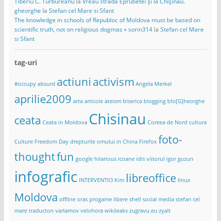
Tiberiu C. Turbureanu
la
Vreau strada Eprubetei și la Chișinău.
gheorghe
la
Stefan cel Mare si Sfant
The knowledge in schools of Republoc of Moldova must be based on
scientific truth, not on religious dogmas « sorin314
la
Stefan cel Mare
si Sfant
tag-uri
actiuni
activism
#occupy
absurd
Angela Merkel
aprilie2009
arta
articole
ateism
biserica
blogging
blo[G]heorghe
Chisinau
ceata
Ceata in Moldova
Coreea de Nord
cultura
foto-
Culture Freedom Day
drepturile omului in China
Firefox
thought
fun
google
hilarious
icoane
idis viitorul
igor guzun
infografic
libreoffice
INTERVENTII3
Kim
linux
Moldova
offline
oras
progame libere
shell
social media
stefan cel
mare
traducton
varlamov
velohora
wikileaks
zugravu.eu
zyalt