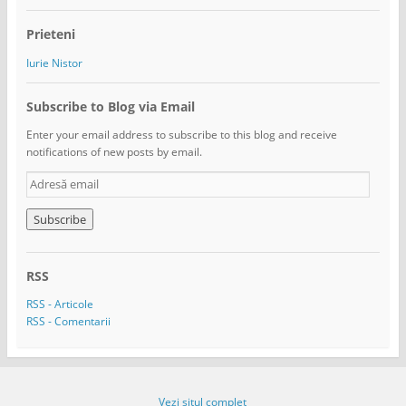
Prieteni
Iurie Nistor
Subscribe to Blog via Email
Enter your email address to subscribe to this blog and receive
notifications of new posts by email.
A
d
r
e
s
ă
RSS
e
m
RSS - Articole
a
RSS - Comentarii
i
l
Vezi situl complet