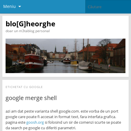
Meniu
blo[G]heorghe
doar un m3tablog personal
ETICHETAT CU
GOOGLE
google merge shell
azi am dat peste varianta shell google.com. este vorba de un port
google care poate fi accesat in format text, fara interfata grafica.
pagina este
goosh.org
si folosind un sir de comenzi scurte se poate
da search pe google cu diferiti parametri.