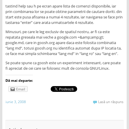
tastind help sau h pe ecran apare lista de comenzi disponibile, iar
prin combinarea lor se poate obtine parametrii de cautare doriti. din
start este pusa afisarea a numai 4 rezultate, iar navigarea se face prin
tastarea “enter” care arata urmatoartele 4 rezultate.
Minusuri, pe care le leg exclusiv de spatiul nostru, ar fi ca este
repatata greseala mai veche a google.com =&amp;amp;gt;
google.md, care in goosh.org apare daca este folosita combinatia
“lang md”, totusi goosh.org nu identifica automat dupa IP locatia ta,
ce face mai simpla schimbarea “lang md” in “lang ro” sau “lang en”.
Se poate spune ca goosh este un experiment interesant, care poate
fi apreciat de cei care se folosesc mult de consola GNU/Linux.
Dă mai departe:
Email
iunie 3, 2008
Lasă un răspuns