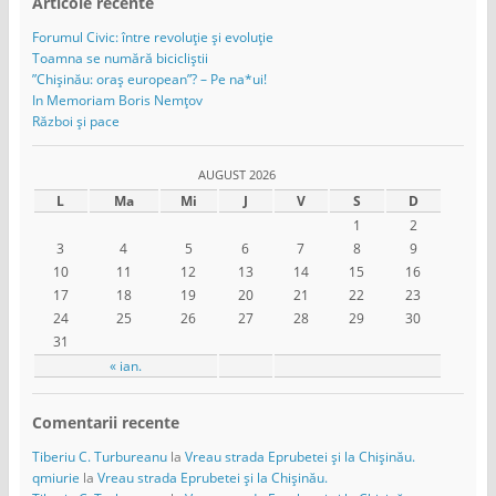
Articole recente
Forumul Civic: între revoluție și evoluție
Toamna se numără bicicliștii
”Chișinău: oraș european”? – Pe na*ui!
In Memoriam Boris Nemțov
Război și pace
AUGUST 2026
L
Ma
Mi
J
V
S
D
1
2
3
4
5
6
7
8
9
10
11
12
13
14
15
16
17
18
19
20
21
22
23
24
25
26
27
28
29
30
31
« ian.
Comentarii recente
Tiberiu C. Turbureanu
la
Vreau strada Eprubetei și la Chișinău.
qmiurie
la
Vreau strada Eprubetei și la Chișinău.