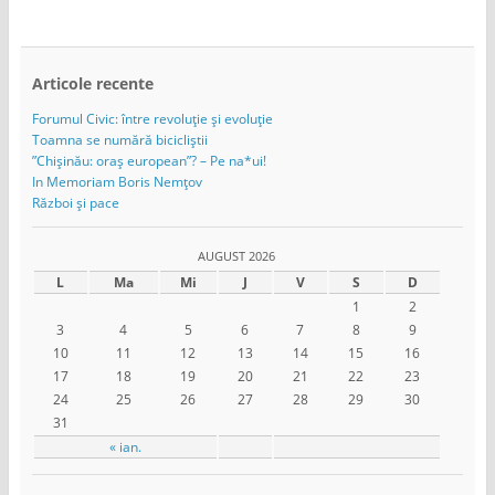
Articole recente
Forumul Civic: între revoluție și evoluție
Toamna se numără bicicliștii
”Chișinău: oraș european”? – Pe na*ui!
In Memoriam Boris Nemțov
Război și pace
AUGUST 2026
L
Ma
Mi
J
V
S
D
1
2
3
4
5
6
7
8
9
10
11
12
13
14
15
16
17
18
19
20
21
22
23
24
25
26
27
28
29
30
31
« ian.