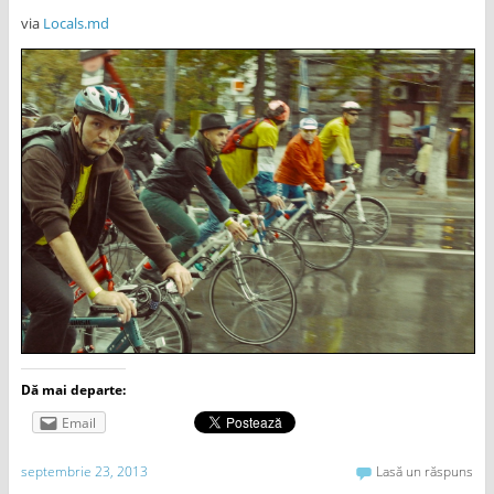
via
Locals.md
Dă mai departe:
Email
septembrie 23, 2013
Lasă un răspuns