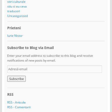
stiri culturale
stiu si eu ceva
traduceri
Uncategorized
Prieteni
Iurie Nistor
Subscribe to Blog via Email
Enter your email address to subscribe to this blog and receive
notifications of new posts by email.
A
d
r
e
s
ă
RSS
e
m
RSS - Articole
a
RSS - Comentarii
i