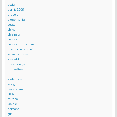
actiuni
aprilie2009
articole
blogomania
ceata
china
chisinau
cultura
cultura in chisinau
drepturile omului
eco-anarhism
expozitii
foto-thought
freesoftware
fun
globalism
google
hacktivism
linux
muzică
Opinie
personal
știri