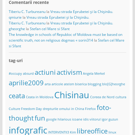
Comentarii recente
Tiberiu C. Turbureanu
la
Vreau strada Eprubetei și la Chișinău.
qmiurie
la
Vreau strada Eprubetei și la Chișinău.
Tiberiu C. Turbureanu
la
Vreau strada Eprubetei și la Chișinău.
gheorghe
la
Stefan cel Mare si Sfant
The knowledge in schools of Republoc of Moldova must be based on
scientific truth, not on religious dogmas « sorin314
la
Stefan cel Mare
si Sfant
tag-uri
actiuni
activism
#occupy
absurd
Angela Merkel
aprilie2009
arta
articole
ateism
biserica
blogging
blo[G]heorghe
Chisinau
ceata
Ceata in Moldova
Coreea de Nord
cultura
foto-
Culture Freedom Day
drepturile omului in China
Firefox
thought
fun
google
hilarious
icoane
idis viitorul
igor guzun
infografic
libreoffice
INTERVENTII3
Kim
linux