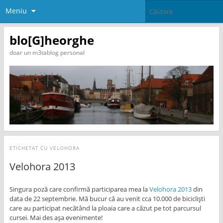
Meniu
blo[G]heorghe
doar un m3tablog personal
ETICHETAT CU
VELOHORA
Velohora 2013
Singura poză care confirmă participarea mea la
Velohora 2013
din
data de 22 septembrie. Mă bucur că au venit cca 10.000 de bicicliști
care au participat necătând la ploaia care a căzut pe tot parcursul
cursei. Mai des așa evenimente!