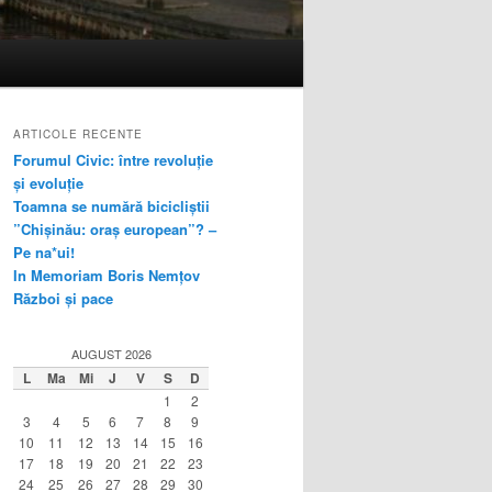
ARTICOLE RECENTE
Forumul Civic: între revoluție
și evoluție
Toamna se numără bicicliștii
”Chișinău: oraș european”? –
Pe na*ui!
In Memoriam Boris Nemțov
Război și pace
AUGUST 2026
L
Ma
Mi
J
V
S
D
1
2
3
4
5
6
7
8
9
10
11
12
13
14
15
16
17
18
19
20
21
22
23
24
25
26
27
28
29
30