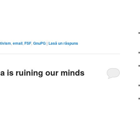
tivism
,
email
,
FSF
,
GnuPG
|
Lasă un răspuns
a is ruining our minds