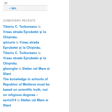
31
« ian.
COMENTARII RECENTE
Tiberiu C. Turbureanu
la
Vreau strada Eprubetei și la
Chișinău.
qmiurie
la
Vreau strada
Eprubetei și la Chișinău.
Tiberiu C. Turbureanu
la
Vreau strada Eprubetei și la
Chișinău.
gheorghe
la
Stefan cel Mare si
Sfant
The knowledge in schools of
Republoc of Moldova must be
based on scientific truth, not
on religious dogmas «
sorin314
la
Stefan cel Mare si
Sfant