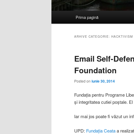
Meniu
Prima pagină
Sari
Sari
principal
la
la
ARHIVE CATEGORIE:
HACKTIVISM
conținutul
conținutul
Email Self-Defe
principal
secundar
Foundation
Posted on
iunie 30, 2014
Fundația pentru Programe Liber
și integritatea cutiei poștale. E
Iar mai jos poate fi văzut un in
UPD:
Fundația Ceata
a realiza