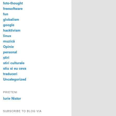
foto-thought
freesoftware
fun
globalism
google
hacktivism
linux
muzică
Opinie
personal
știri
stiri culturale
stiu si eu ceva
traduceri
Uncategorized
PRIETENI
Iurie Nistor
SUBSCRIBE TO BLOG VIA