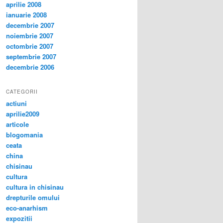
aprilie 2008
ianuarie 2008
decembrie 2007
noiembrie 2007
octombrie 2007
septembrie 2007
decembrie 2006
CATEGORII
actiuni
aprilie2009
articole
blogomania
ceata
china
chisinau
cultura
cultura in chisinau
drepturile omului
eco-anarhism
expozitii