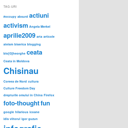
TAG-URI
actiuni
#occupy
absurd
activism
Angela Merkel
aprilie2009
arta
articole
ateism
biserica
blogging
ceata
blo[G]heorghe
Ceata in Moldova
Chisinau
Coreea de Nord
cultura
Culture Freedom Day
drepturile omului in China
Firefox
foto-thought
fun
google
hilarious
icoane
idis viitorul
igor guzun