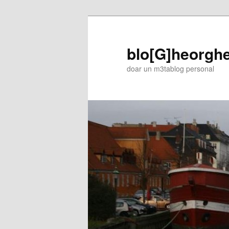
blo[G]heorgh
doar un m3tablog personal