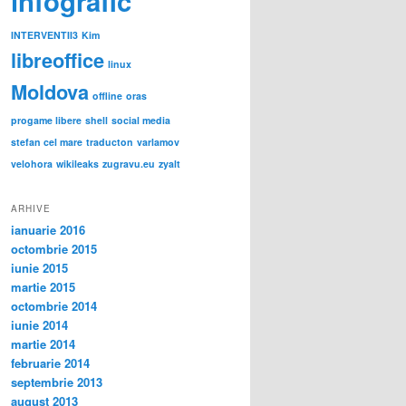
infografic
INTERVENTII3
Kim
libreoffice
linux
Moldova
offline
oras
progame libere
shell
social media
stefan cel mare
traducton
varlamov
velohora
wikileaks
zugravu.eu
zyalt
ARHIVE
ianuarie 2016
octombrie 2015
iunie 2015
martie 2015
octombrie 2014
iunie 2014
martie 2014
februarie 2014
septembrie 2013
august 2013