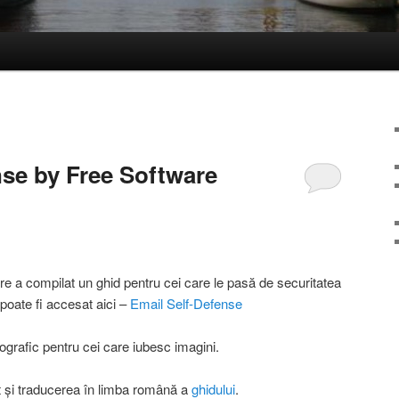
nse by Free Software
e a compilat un ghid pentru cei care le pasă de securitatea
l poate fi accesat aici –
Email Self-Defense
fografic pentru cei care iubesc imagini.
t și traducerea în limba română a
ghidului
.