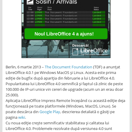
Berlin, 6 martie 2013 –
The Document Foundation
(TDF) a anunțat
LibreOffice 4.0.1 pe Windows MacOS și Linux. Acesta este prima
ediție de bugfix după apariția din februarie a lui LibreOffice 4.0.
Popularitatea lui LibreOffice 4.0 semnifică și faptul că zilnic de peste
100.000 de IP-uri unice vin cereri de upgrade (acum un an erau doar
25.000).
Aplicația LibreOffice Impress Remote începând cu această ediție deja
funcționează pe toate platformele (Windows, MacOS, Linux). Se
poate descărca din
Google Play
, descrierea detaliată o găsiți pe
pagina
wiki
.
Cu noua ediție crește semnificativ stabilitatea și calitatea lui
LibreOffice 4.0. Problemele rezolvate după versiunea 4.0 sunt