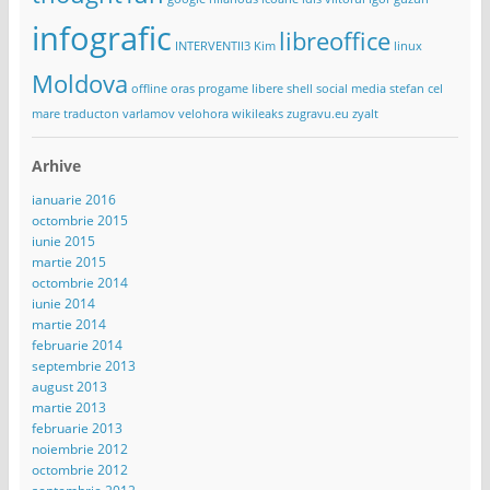
infografic
libreoffice
INTERVENTII3
Kim
linux
Moldova
offline
oras
progame libere
shell
social media
stefan cel
mare
traducton
varlamov
velohora
wikileaks
zugravu.eu
zyalt
Arhive
ianuarie 2016
octombrie 2015
iunie 2015
martie 2015
octombrie 2014
iunie 2014
martie 2014
februarie 2014
septembrie 2013
august 2013
martie 2013
februarie 2013
noiembrie 2012
octombrie 2012