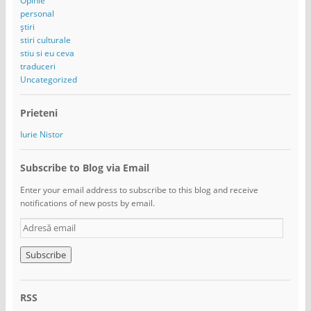
Opinie
personal
știri
stiri culturale
stiu si eu ceva
traduceri
Uncategorized
Prieteni
Iurie Nistor
Subscribe to Blog via Email
Enter your email address to subscribe to this blog and receive
notifications of new posts by email.
A
d
r
e
s
ă
RSS
e