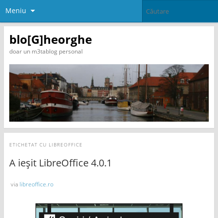
Meniu
blo[G]heorghe
doar un m3tablog personal
ETICHETAT CU
LIBREOFFICE
A ieșit LibreOffice 4.0.1
via
libreoffice.ro