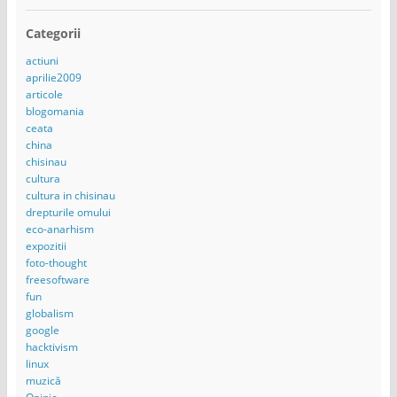
Categorii
actiuni
aprilie2009
articole
blogomania
ceata
china
chisinau
cultura
cultura in chisinau
drepturile omului
eco-anarhism
expozitii
foto-thought
freesoftware
fun
globalism
google
hacktivism
linux
muzică