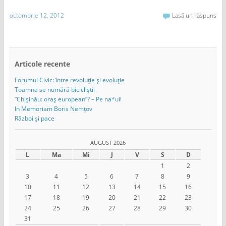
octombrie 12, 2012
Lasă un răspuns
Articole recente
Forumul Civic: între revoluție și evoluție
Toamna se numără bicicliștii
”Chișinău: oraș european”? – Pe na*ui!
In Memoriam Boris Nemțov
Război și pace
AUGUST 2026
L
Ma
Mi
J
V
S
D
1
2
3
4
5
6
7
8
9
10
11
12
13
14
15
16
17
18
19
20
21
22
23
24
25
26
27
28
29
30
31