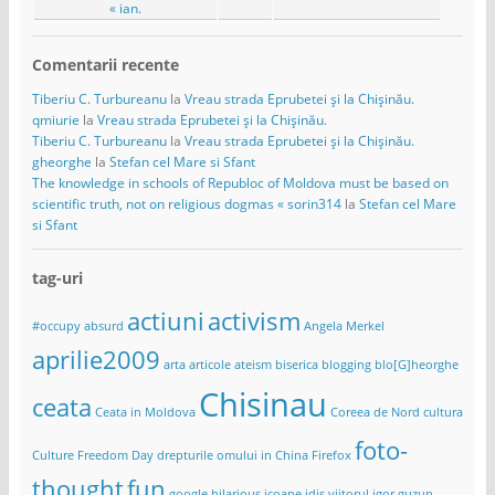
« ian.
Comentarii recente
Tiberiu C. Turbureanu
la
Vreau strada Eprubetei și la Chișinău.
qmiurie
la
Vreau strada Eprubetei și la Chișinău.
Tiberiu C. Turbureanu
la
Vreau strada Eprubetei și la Chișinău.
gheorghe
la
Stefan cel Mare si Sfant
The knowledge in schools of Republoc of Moldova must be based on
scientific truth, not on religious dogmas « sorin314
la
Stefan cel Mare
si Sfant
tag-uri
actiuni
activism
#occupy
absurd
Angela Merkel
aprilie2009
arta
articole
ateism
biserica
blogging
blo[G]heorghe
Chisinau
ceata
Ceata in Moldova
Coreea de Nord
cultura
foto-
Culture Freedom Day
drepturile omului in China
Firefox
thought
fun
google
hilarious
icoane
idis viitorul
igor guzun