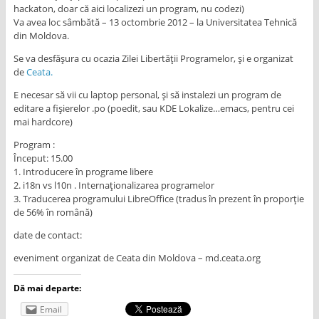
hackaton, doar că aici localizezi un program, nu codezi)
Va avea loc sâmbătă – 13 octombrie 2012 – la Universitatea Tehnică
din Moldova.
Se va desfășura cu ocazia Zilei Libertății Programelor, și e organizat
de
Ceata.
E necesar să vii cu laptop personal, și să instalezi un program de
editare a fișierelor .po (poedit, sau KDE Lokalize…emacs, pentru cei
mai hardcore)
Program :
Început: 15.00
1. Introducere în programe libere
2. i18n vs l10n . Internaționalizarea programelor
3. Traducerea programului LibreOffice (tradus în prezent în proporție
de 56% în română)
date de contact:
eveniment organizat de Ceata din Moldova – md.ceata.org
Dă mai departe:
Email