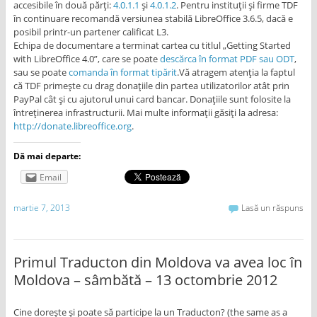
accesibile în două părți:
4.0.1.1
și
4.0.1.2
. Pentru instituții și firme TDF
în continuare recomandă versiunea stabilă LibreOffice 3.6.5, dacă e
posibil printr-un partener calificat L3.
Echipa de documentare a terminat cartea cu titlul „Getting Started
with LibreOffice 4.0”, care se poate
descărca în format PDF sau ODT
,
sau se poate
comanda în format tipărit
.Vă atragem atenția la faptul
că TDF primește cu drag donațiile din partea utilizatorilor atât prin
PayPal cât și cu ajutorul unui card bancar. Donațiile sunt folosite la
întreținerea infrastructurii. Mai multe informații găsiți la adresa:
http://donate.libreoffice.org
.
Dă mai departe:
Email
martie 7, 2013
Lasă un răspuns
Primul Traducton din Moldova va avea loc în
Moldova – sâmbătă – 13 octombrie 2012
Cine dorește și poate să participe la un Traducton? (the same as a