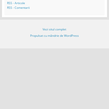
m
RSS - Articole
a
RSS - Comentarii
i
l
Vezi situl complet
Propulsat cu mândrie de WordPress