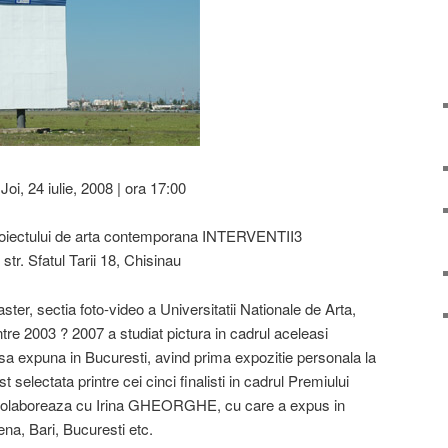
Joi, 24 iulie, 2008 | ora 17:00
proiectului de arta contemporana INTERVENTII3
tr. Sfatul Tarii 18, Chisinau
er, sectia foto-video a Universitatii Nationale de Arta,
ntre 2003 ? 2007 a studiat pictura in cadrul aceleasi
 sa expuna in Bucuresti, avind prima expozitie personala la
st selectata printre cei cinci finalisti in cadrul Premiului
 colaboreaza cu Irina GHEORGHE, cu care a expus in
ena, Bari, Bucuresti etc.