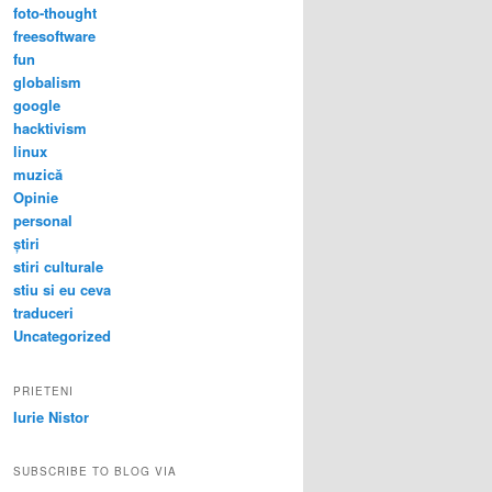
foto-thought
freesoftware
fun
globalism
google
hacktivism
linux
muzică
Opinie
personal
știri
stiri culturale
stiu si eu ceva
traduceri
Uncategorized
PRIETENI
Iurie Nistor
SUBSCRIBE TO BLOG VIA