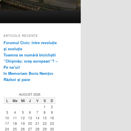
ARTICOLE RECENTE
Forumul Civic: între revoluție
și evoluție
Toamna se numără bicicliștii
”Chișinău: oraș european”? –
Pe na*ui!
In Memoriam Boris Nemțov
Război și pace
AUGUST 2026
L
Ma
Mi
J
V
S
D
1
2
3
4
5
6
7
8
9
10
11
12
13
14
15
16
17
18
19
20
21
22
23
24
25
26
27
28
29
30