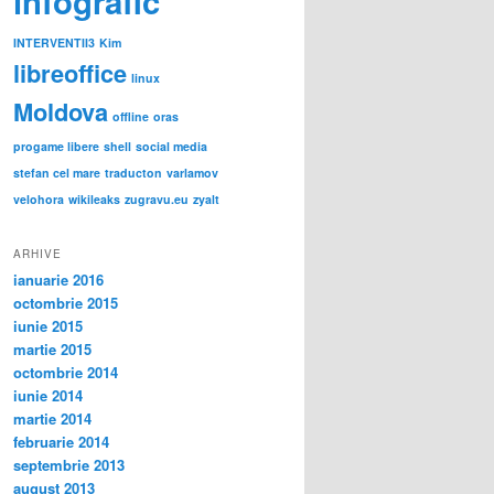
infografic
INTERVENTII3
Kim
libreoffice
linux
Moldova
offline
oras
progame libere
shell
social media
stefan cel mare
traducton
varlamov
velohora
wikileaks
zugravu.eu
zyalt
ARHIVE
ianuarie 2016
octombrie 2015
iunie 2015
martie 2015
octombrie 2014
iunie 2014
martie 2014
februarie 2014
septembrie 2013
august 2013