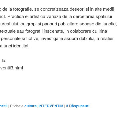
c de la fotografie, se concretizeaza deseori si in alte medii
t. Practica ei artistica variaza de la cercetarea spatiului
curestiului, cu gropi si panouri publicitare scoase din functie,
ntextuale sau fotografii inscenate, in colaborare cu Irina
sonale si fictive, investigatie asupra dublului, a relatiei
 unei identitati.
 la:
ventii3.html
zitii
|
Etichete
cultura
,
INTERVENTII3
|
3
Răspunsuri