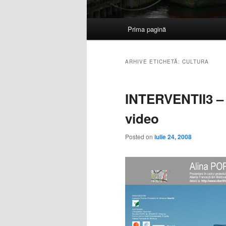
Meniu
Prima pagină
Sari
Sari
principal
la
la
ARHIVE ETICHETĂ:
CULTURA
conținutul
conținutul
INTERVENTII3 – 
principal
secundar
video
Posted on
iulie 24, 2008