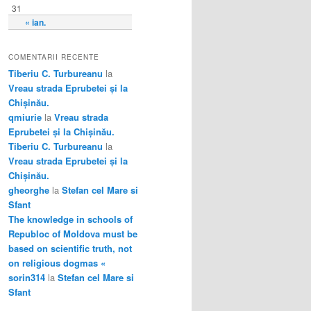
31
« ian.
COMENTARII RECENTE
Tiberiu C. Turbureanu
la
Vreau strada Eprubetei și la
Chișinău.
qmiurie
la
Vreau strada
Eprubetei și la Chișinău.
Tiberiu C. Turbureanu
la
Vreau strada Eprubetei și la
Chișinău.
gheorghe
la
Stefan cel Mare si
Sfant
The knowledge in schools of
Republoc of Moldova must be
based on scientific truth, not
on religious dogmas «
sorin314
la
Stefan cel Mare si
Sfant