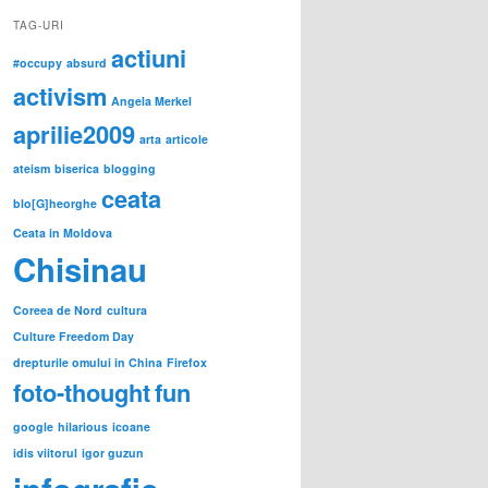
TAG-URI
actiuni
#occupy
absurd
activism
Angela Merkel
aprilie2009
arta
articole
ateism
biserica
blogging
ceata
blo[G]heorghe
Ceata in Moldova
Chisinau
Coreea de Nord
cultura
Culture Freedom Day
drepturile omului in China
Firefox
foto-thought
fun
google
hilarious
icoane
idis viitorul
igor guzun