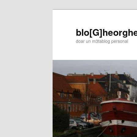
blo[G]heorgh
doar un m3tablog personal