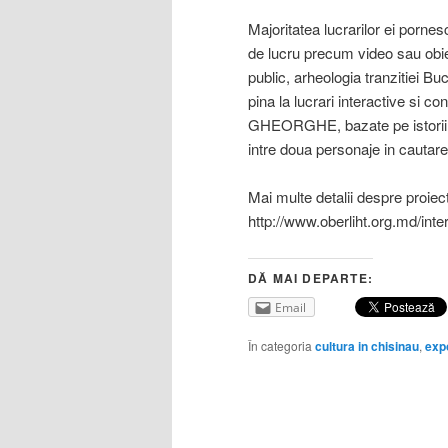
Majoritatea lucrarilor ei pornes
de lucru precum video sau obiec
public, arheologia tranzitiei Bu
pina la lucrari interactive si co
GHEORGHE, bazate pe istorii per
intre doua personaje in cautarea
Mai multe detalii despre proiect
http://www.oberliht.org.md/inter
DĂ MAI DEPARTE:
Email
În categoria
cultura in chisinau
,
expo