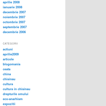
aprilie 2008
ianuarie 2008
decembrie 2007
noiembrie 2007
octombrie 2007
septembrie 2007
decembrie 2006
CATEGORII
actiuni
aprilie2009
articole
blogomania
ceata
china
chisinau
cultura
cultura in chisinau
drepturile omului
eco-anarhism
expozitii