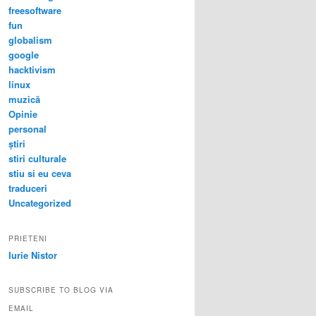
freesoftware
fun
globalism
google
hacktivism
linux
muzică
Opinie
personal
știri
stiri culturale
stiu si eu ceva
traduceri
Uncategorized
PRIETENI
Iurie Nistor
SUBSCRIBE TO BLOG VIA
EMAIL