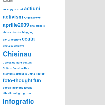
TAG-URI
actiuni
#occupy
absurd
activism
Angela Merkel
aprilie2009
arta
articole
ateism
biserica
blogging
ceata
blo[G]heorghe
Ceata in Moldova
Chisinau
Coreea de Nord
cultura
Culture Freedom Day
drepturile omului in China
Firefox
foto-thought
fun
google
hilarious
icoane
idis viitorul
igor guzun
infografic