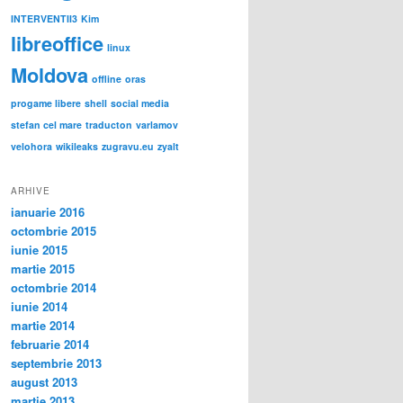
INTERVENTII3
Kim
libreoffice
linux
Moldova
offline
oras
progame libere
shell
social media
stefan cel mare
traducton
varlamov
velohora
wikileaks
zugravu.eu
zyalt
ARHIVE
ianuarie 2016
octombrie 2015
iunie 2015
martie 2015
octombrie 2014
iunie 2014
martie 2014
februarie 2014
septembrie 2013
august 2013
martie 2013