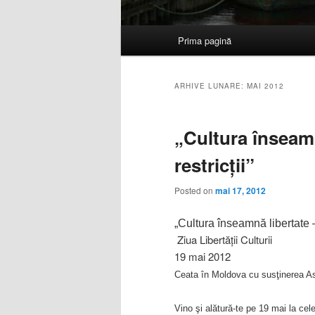
Meniu
Prima pagină
Sari
Sari
principal
la
la
ARHIVE LUNARE:
MAI 2012
conținutul
conținutul
„Cultura înseamn
principal
secundar
restricţii”
Posted on
mai 17, 2012
„Cultura înseamnă libertate – 
Ziua Libertăţii Culturii
19 mai 2012
Ceata în Moldova cu susţinerea Aso
Vino şi alătură-te pe 19 mai la cele