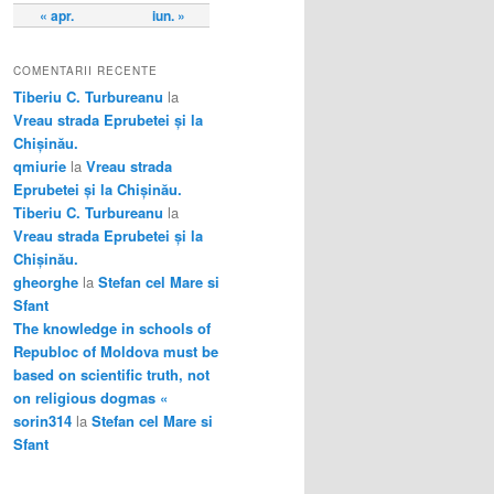
« apr.
iun. »
COMENTARII RECENTE
Tiberiu C. Turbureanu
la
Vreau strada Eprubetei și la
Chișinău.
qmiurie
la
Vreau strada
Eprubetei și la Chișinău.
Tiberiu C. Turbureanu
la
Vreau strada Eprubetei și la
Chișinău.
gheorghe
la
Stefan cel Mare si
Sfant
The knowledge in schools of
Republoc of Moldova must be
based on scientific truth, not
on religious dogmas «
sorin314
la
Stefan cel Mare si
Sfant