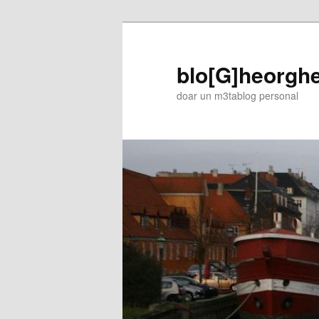
blo[G]heorgh
doar un m3tablog personal