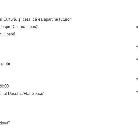
i Cultură, şi crezi că ea aparţine tuturor!
despre Cultura Liberă!
ii libere!
ografii
20:00
entul Deschis/Flat Space”
dova”