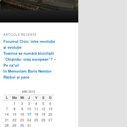
ARTICOLE RECENTE
Forumul Civic: între revoluție
și evoluție
Toamna se numără bicicliștii
”Chișinău: oraș european”? –
Pe na*ui!
In Memoriam Boris Nemțov
Război și pace
MAI 2012
L
Ma
Mi
J
V
S
D
1
2
3
4
5
6
7
8
9
10
11
12
13
14
15
16
17
18
19
20
21
22
23
24
25
26
27
28
29
30
31