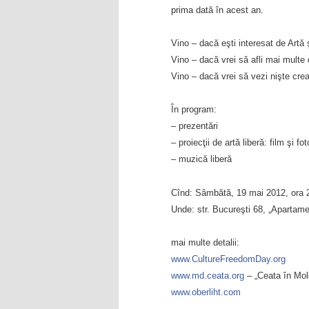
prima dată în acest an.
Vino – dacă eşti interesat de Artă ş
Vino – dacă vrei să afli mai multe 
Vino – dacă vrei să vezi nişte creaţ
În program:
– prezentări
– proiecţii de artă liberă: film şi fot
– muzică liberă
Cînd: Sâmbătă, 19 mai 2012, ora 
Unde: str. Bucureşti 68, „Apartam
mai multe detalii:
www.CultureFreedomDay.org
www.md.ceata.org
– „Ceata în Mol
www.oberliht.com