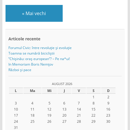
«
Mai vechi
Articole recente
Forumul Civic: între revoluție și evoluție
Toamna se numără bicicliștii
”Chișinău: oraș european”? – Pe na*ui!
In Memoriam Boris Nemțov
Război și pace
AUGUST 2026
L
Ma
Mi
J
V
S
D
1
2
3
4
5
6
7
8
9
10
11
12
13
14
15
16
17
18
19
20
21
22
23
24
25
26
27
28
29
30
31