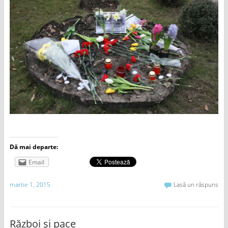
Dă mai departe:
Email
martie 1, 2015
Lasă un răspuns
Război și pace