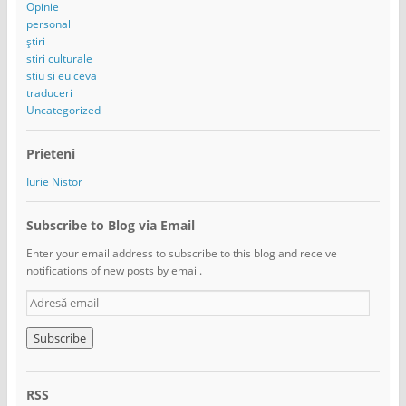
Opinie
personal
știri
stiri culturale
stiu si eu ceva
traduceri
Uncategorized
Prieteni
Iurie Nistor
Subscribe to Blog via Email
Enter your email address to subscribe to this blog and receive
notifications of new posts by email.
A
d
r
e
s
ă
RSS
e