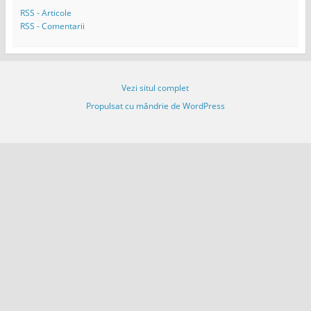
m
RSS - Articole
a
RSS - Comentarii
i
l
Vezi situl complet
Propulsat cu mândrie de WordPress