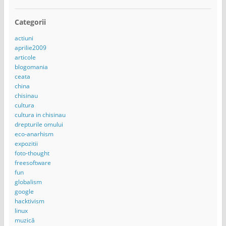
Categorii
actiuni
aprilie2009
articole
blogomania
ceata
china
chisinau
cultura
cultura in chisinau
drepturile omului
eco-anarhism
expozitii
foto-thought
freesoftware
fun
globalism
google
hacktivism
linux
muzică