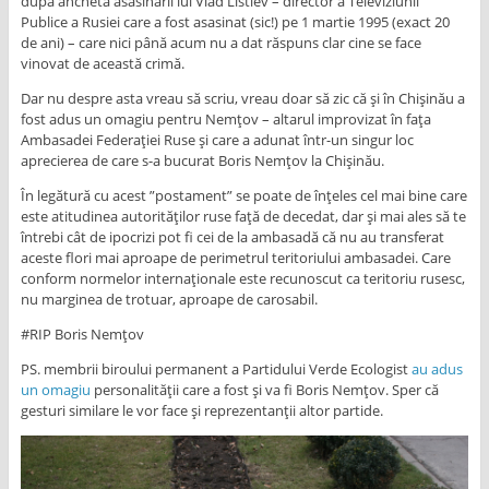
după ancheta asasinării lui Vlad Listiev – director a Televiziunii
Publice a Rusiei care a fost asasinat (sic!) pe 1 martie 1995 (exact 20
de ani) – care nici până acum nu a dat răspuns clar cine se face
vinovat de această crimă.
Dar nu despre asta vreau să scriu, vreau doar să zic că și în Chișinău a
fost adus un omagiu pentru Nemțov – altarul improvizat în fața
Ambasadei Federației Ruse și care a adunat într-un singur loc
aprecierea de care s-a bucurat Boris Nemțov la Chișinău.
În legătură cu acest ”postament” se poate de înțeles cel mai bine care
este atitudinea autorităților ruse față de decedat, dar și mai ales să te
întrebi cât de ipocrizi pot fi cei de la ambasadă că nu au transferat
aceste flori mai aproape de perimetrul teritoriului ambasadei. Care
conform normelor internaționale este recunoscut ca teritoriu rusesc,
nu marginea de trotuar, aproape de carosabil.
#RIP Boris Nemțov
PS. membrii biroului permanent a Partidului Verde Ecologist
au adus
un omagiu
personalității care a fost și va fi Boris Nemțov. Sper că
gesturi similare le vor face și reprezentanții altor partide.