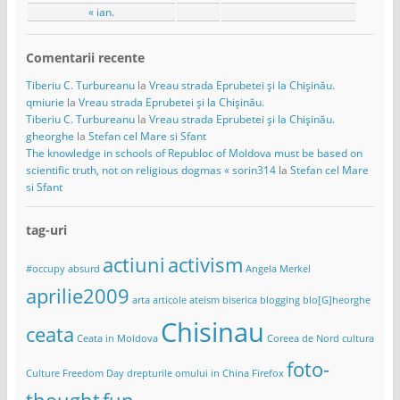
« ian.
Comentarii recente
Tiberiu C. Turbureanu
la
Vreau strada Eprubetei și la Chișinău.
qmiurie
la
Vreau strada Eprubetei și la Chișinău.
Tiberiu C. Turbureanu
la
Vreau strada Eprubetei și la Chișinău.
gheorghe
la
Stefan cel Mare si Sfant
The knowledge in schools of Republoc of Moldova must be based on
scientific truth, not on religious dogmas « sorin314
la
Stefan cel Mare
si Sfant
tag-uri
actiuni
activism
#occupy
absurd
Angela Merkel
aprilie2009
arta
articole
ateism
biserica
blogging
blo[G]heorghe
Chisinau
ceata
Ceata in Moldova
Coreea de Nord
cultura
foto-
Culture Freedom Day
drepturile omului in China
Firefox