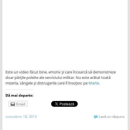
Este un video făcut bine, emotiv și care încearcă să demonstreze
doar părțile poleite ale serviciului militar. Nu este arătat toată
mizeria, sângele și distrugerile care îl însoțesc pe
Marte
.
Dă mai departe:
Email
octombrie 18, 2014
Lasă un răspuns