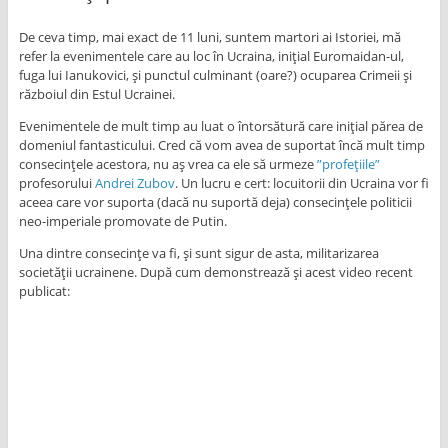
De ceva timp, mai exact de 11 luni, suntem martori ai Istoriei, mă
refer la evenimentele care au loc în Ucraina, inițial Euromaidan-ul,
fuga lui Ianukovici, și punctul culminant (oare?) ocuparea Crimeii și
războiul din Estul Ucrainei.
Evenimentele de mult timp au luat o întorsătură care inițial părea de
domeniul fantasticului. Cred că vom avea de suportat încă mult timp
consecințele acestora, nu aș vrea ca ele să urmeze
”profețiile”
profesorului
Andrei Zubov
. Un lucru e cert: locuitorii din Ucraina vor fi
aceea care vor suporta (dacă nu suportă deja) consecințele politicii
neo-imperiale promovate de Putin.
Una dintre consecințe va fi, și sunt sigur de asta, militarizarea
societății ucrainene. După cum demonstrează și acest video recent
publicat: