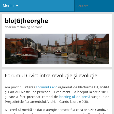
Meniu
blo[G]heorghe
doar un m3tablog personal
Forumul Civic: între revoluție și evoluție
Am privit cu interes
Forumul Civic
organizat de Platforma DA, PSRM
și Partidul Nostru pe privesc.eu. Evenimentul a început la orele 10:00
și care a fost precedat comod de
briefing-ul de presă
susținut de
Președintele Parlamentului Andrian Candu la orele 9:30.
Nu cred că merită de dat o atenție deosebită a ceea ce a zis Candu, el