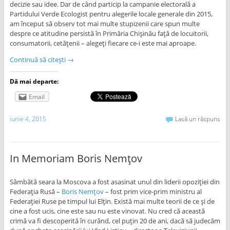
decizie sau idee. Dar de când particip la campanie electorală a
Partidului Verde Ecologist pentru alegerile locale generale din 2015,
am început să observ tot mai multe stupizenii care spun multe
despre ce atitudine persistă în Primăria Chișinău față de locuitorii,
consumatorii, cetățenii – alegeți fiecare ce-i este mai aproape.
Continuă să citești
→
Dă mai departe:
Email
iunie 4, 2015
Lasă un răspuns
In Memoriam Boris Nemțov
Sâmbătă seara la Moscova a fost asasinat unul din liderii opoziției din
Federația Rusă –
Boris Nemțov
– fost prim vice-prim ministru al
Federației Ruse pe timpul lui Elțin. Există mai multe teorii de ce și de
cine a fost ucis, cine este sau nu este vinovat. Nu cred că această
crimă va fi descoperită în curând, cel puțin 20 de ani, dacă să judecăm