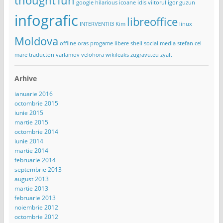
thought
fun
google
hilarious
icoane
idis viitorul
igor guzun
infografic
libreoffice
INTERVENTII3
Kim
linux
Moldova
offline
oras
progame libere
shell
social media
stefan cel
mare
traducton
varlamov
velohora
wikileaks
zugravu.eu
zyalt
Arhive
ianuarie 2016
octombrie 2015
iunie 2015
martie 2015
octombrie 2014
iunie 2014
martie 2014
februarie 2014
septembrie 2013
august 2013
martie 2013
februarie 2013
noiembrie 2012
octombrie 2012