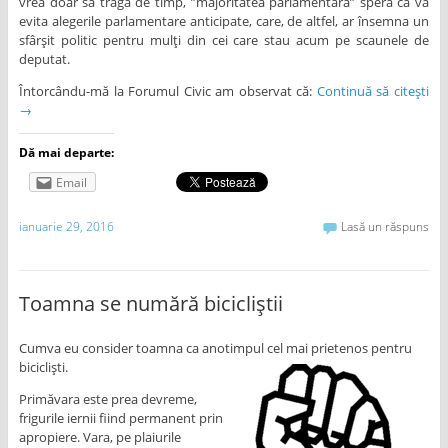
vrea doar să tragă de timp, ”majoritatea parlamentară” speră că va
evita alegerile parlamentare anticipate, care, de altfel, ar însemna un
sfârșit politic pentru mulți din cei care stau acum pe scaunele de
deputat.
Întorcându-mă la Forumul Civic am observat că:
Continuă să citești
→
Dă mai departe:
Email
ianuarie 29, 2016
Lasă un răspuns
Toamna se numără bicicliștii
Cumva eu consider toamna ca anotimpul cel mai prietenos pentru
bicicliști.
Primăvara este prea devreme,
frigurile iernii fiind permanent prin
apropiere. Vara, pe plaiurile