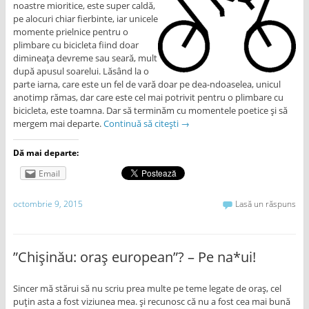
noastre mioritice, este super caldă,
pe alocuri chiar fierbinte, iar unicele
momente prielnice pentru o
plimbare cu bicicleta fiind doar
dimineața devreme sau seară, mult
după apusul soarelui. Lăsând la o
parte iarna, care este un fel de vară doar pe dea-ndoaselea, unicul
anotimp rămas, dar care este cel mai potrivit pentru o plimbare cu
bicicleta, este toamna. Dar să terminăm cu momentele poetice și să
mergem mai departe.
Continuă să citești
→
Dă mai departe:
Email
octombrie 9, 2015
Lasă un răspuns
”Chișinău: oraș european”? – Pe na*ui!
Sincer mă stărui să nu scriu prea multe pe teme legate de oraș, cel
puțin asta a fost viziunea mea. și recunosc că nu a fost cea mai bună