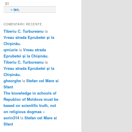
31
« ian.
COMENTARII RECENTE
Tiberiu C. Turbureanu
la
Vreau strada Eprubetei și la
Chișinău.
qmiurie
la
Vreau strada
Eprubetei și la Chișinău.
Tiberiu C. Turbureanu
la
Vreau strada Eprubetei și la
Chișinău.
gheorghe
la
Stefan cel Mare si
Sfant
The knowledge in schools of
Republoc of Moldova must be
based on scientific truth, not
on religious dogmas «
sorin314
la
Stefan cel Mare si
Sfant