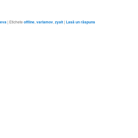
ceva
|
Etichete
offline
,
varlamov
,
zyalt
|
Lasă un răspuns