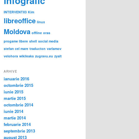
infografic
INTERVENTII3
Kim
libreoffice
linux
Moldova
offline
oras
progame libere
shell
social media
stefan cel mare
traducton
varlamov
velohora
wikileaks
zugravu.eu
zyalt
ARHIVE
ianuarie 2016
octombrie 2015
iunie 2015
martie 2015
octombrie 2014
iunie 2014
martie 2014
februarie 2014
septembrie 2013
august 2013