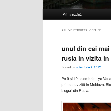
Meniu
Prima pagină
Sari
Sari
principal
la
la
ARHIVE ETICHETĂ:
OFFLINE
conținutul
conținutul
unul din cei mai
principal
secundar
rusia in vizita i
Posted on
noiembrie 9, 2012
Pe 9 și 10 noiembrie, Ilya Varla
prima sa vizită în Moldova. Bl
bloguri din Rusiа.