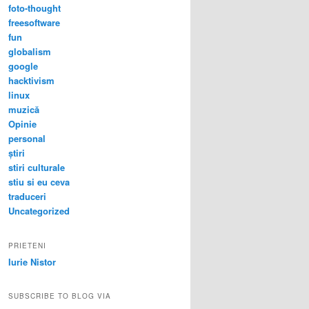
foto-thought
freesoftware
fun
globalism
google
hacktivism
linux
muzică
Opinie
personal
știri
stiri culturale
stiu si eu ceva
traduceri
Uncategorized
PRIETENI
Iurie Nistor
SUBSCRIBE TO BLOG VIA