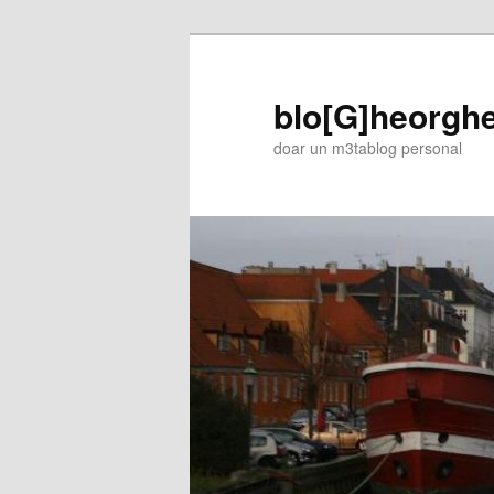
blo[G]heorgh
doar un m3tablog personal