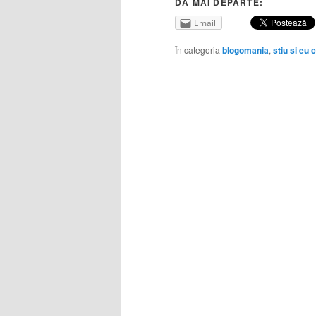
DĂ MAI DEPARTE:
Email
În categoria
blogomania
,
stiu si eu 