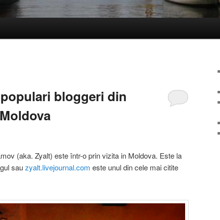
 populari bloggeri din
n Moldova
mov (aka. Zyalt) este într-o prin vizita in Moldova. Este la
ogul sau
zyalt.livejournal.com
este unul din cele mai citite