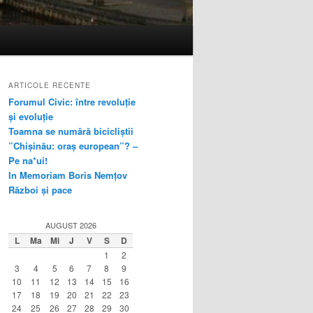
ARTICOLE RECENTE
Forumul Civic: între revoluție
și evoluție
Toamna se numără bicicliștii
”Chișinău: oraș european”? –
Pe na*ui!
In Memoriam Boris Nemțov
Război și pace
AUGUST 2026
L
Ma
Mi
J
V
S
D
1
2
3
4
5
6
7
8
9
10
11
12
13
14
15
16
17
18
19
20
21
22
23
24
25
26
27
28
29
30