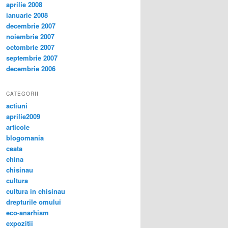
aprilie 2008
ianuarie 2008
decembrie 2007
noiembrie 2007
octombrie 2007
septembrie 2007
decembrie 2006
CATEGORII
actiuni
aprilie2009
articole
blogomania
ceata
china
chisinau
cultura
cultura in chisinau
drepturile omului
eco-anarhism
expozitii