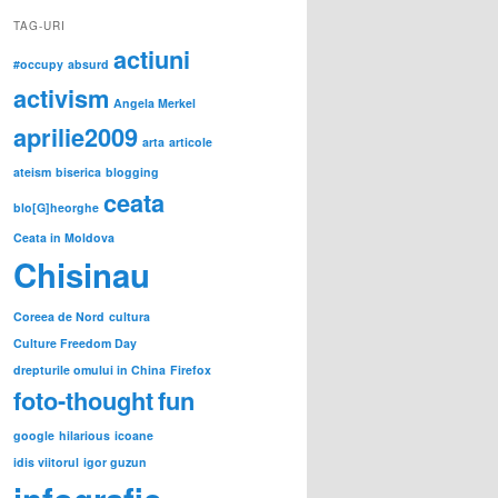
TAG-URI
actiuni
#occupy
absurd
activism
Angela Merkel
aprilie2009
arta
articole
ateism
biserica
blogging
ceata
blo[G]heorghe
Ceata in Moldova
Chisinau
Coreea de Nord
cultura
Culture Freedom Day
drepturile omului in China
Firefox
foto-thought
fun
google
hilarious
icoane
idis viitorul
igor guzun