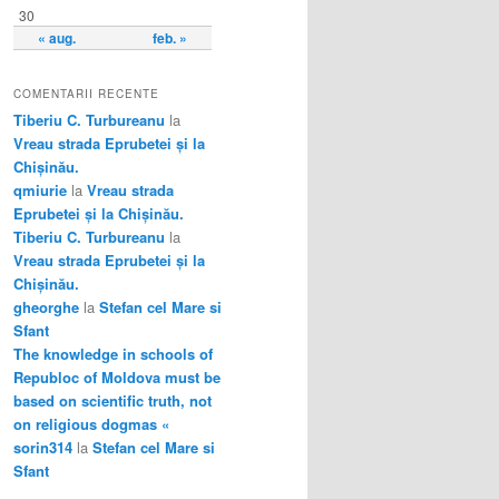
30
« aug.
feb. »
COMENTARII RECENTE
Tiberiu C. Turbureanu
la
Vreau strada Eprubetei și la
Chișinău.
qmiurie
la
Vreau strada
Eprubetei și la Chișinău.
Tiberiu C. Turbureanu
la
Vreau strada Eprubetei și la
Chișinău.
gheorghe
la
Stefan cel Mare si
Sfant
The knowledge in schools of
Republoc of Moldova must be
based on scientific truth, not
on religious dogmas «
sorin314
la
Stefan cel Mare si
Sfant