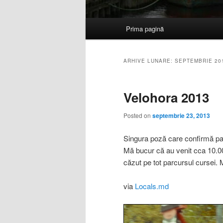
Meniu
Prima pagină
Sari
Sari
principal
la
la
ARHIVE LUNARE:
SEPTEMBRIE 20
conținutul
conținutul
Velohora 2013
principal
secundar
Posted on
septembrie 23, 2013
Singura poză care confirmă pa
Mă bucur că au venit cca 10.000
căzut pe tot parcursul cursei.
via
Locals.md