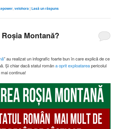
kepower
,
velohora
|
Lasă un răspuns
m Roșia Montană?
nă
” au realizat un infografic foarte bun în care explică de ce
ă. Și chiar dacă statul român
a oprit exploatarea
pericolul
 mai continua!