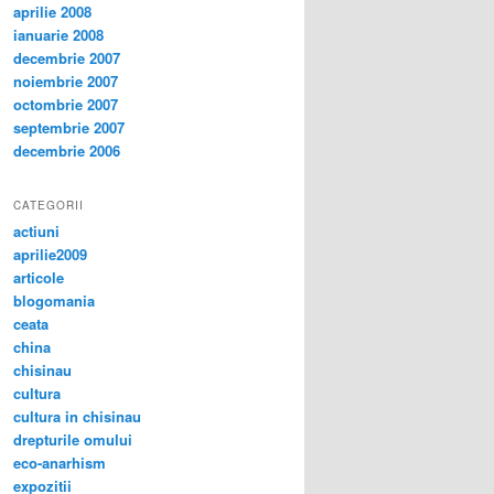
aprilie 2008
ianuarie 2008
decembrie 2007
noiembrie 2007
octombrie 2007
septembrie 2007
decembrie 2006
CATEGORII
actiuni
aprilie2009
articole
blogomania
ceata
china
chisinau
cultura
cultura in chisinau
drepturile omului
eco-anarhism
expozitii