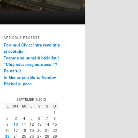
ARTICOLE RECENTE
Forumul Civic: între revoluție
și evoluție
Toamna se numără bicicliștii
”Chișinău: oraș european”? –
Pe na*ui!
In Memoriam Boris Nemțov
Război și pace
SEPTEMBRIE 2013
L
Ma
Mi
J
V
S
D
1
2
3
4
5
6
7
8
9
10
11
12
13
14
15
16
17
18
19
20
21
22
23
24
25
26
27
28
29