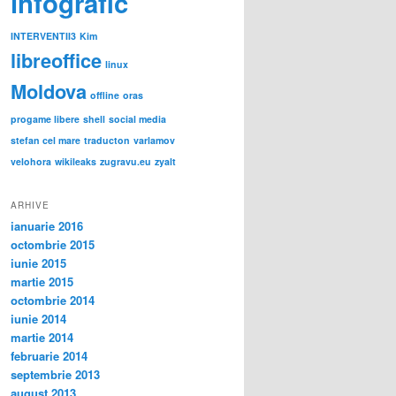
infografic
INTERVENTII3
Kim
libreoffice
linux
Moldova
offline
oras
progame libere
shell
social media
stefan cel mare
traducton
varlamov
velohora
wikileaks
zugravu.eu
zyalt
ARHIVE
ianuarie 2016
octombrie 2015
iunie 2015
martie 2015
octombrie 2014
iunie 2014
martie 2014
februarie 2014
septembrie 2013
august 2013