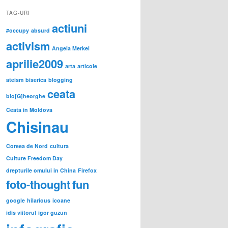
TAG-URI
actiuni
#occupy
absurd
activism
Angela Merkel
aprilie2009
arta
articole
ateism
biserica
blogging
ceata
blo[G]heorghe
Ceata in Moldova
Chisinau
Coreea de Nord
cultura
Culture Freedom Day
drepturile omului in China
Firefox
foto-thought
fun
google
hilarious
icoane
idis viitorul
igor guzun