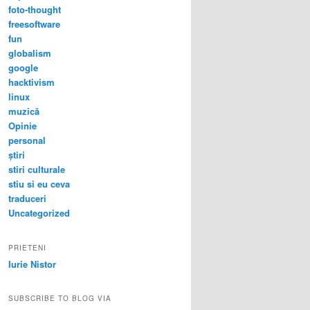
foto-thought
freesoftware
fun
globalism
google
hacktivism
linux
muzică
Opinie
personal
știri
stiri culturale
stiu si eu ceva
traduceri
Uncategorized
PRIETENI
Iurie Nistor
SUBSCRIBE TO BLOG VIA