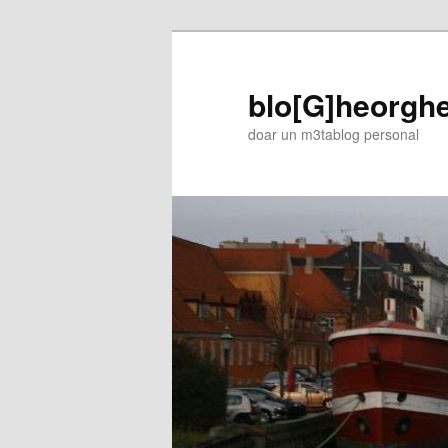
blo[G]heorgh
doar un m3tablog personal