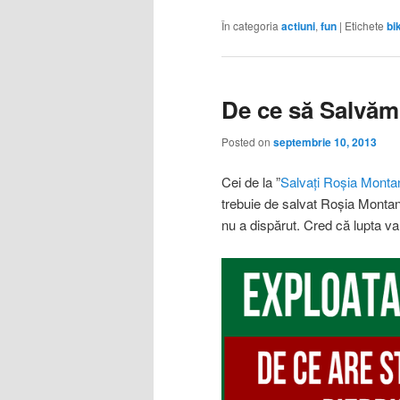
În categoria
actiuni
,
fun
|
Etichete
bi
De ce să Salvă
Posted on
septembrie 10, 2013
Cei de la ”
Salvați Roșia Monta
trebuie de salvat Roșia Montan
nu a dispărut. Cred că lupta va