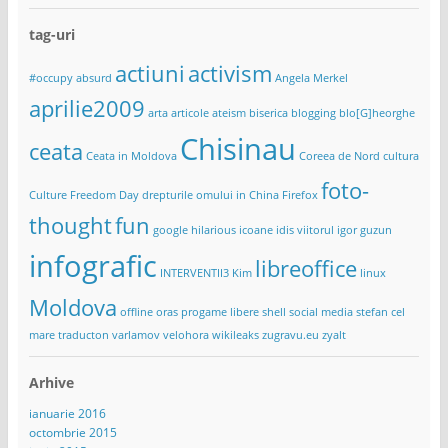
tag-uri
actiuni
activism
#occupy
absurd
Angela Merkel
aprilie2009
arta
articole
ateism
biserica
blogging
blo[G]heorghe
Chisinau
ceata
Ceata in Moldova
Coreea de Nord
cultura
foto-
Culture Freedom Day
drepturile omului in China
Firefox
thought
fun
google
hilarious
icoane
idis viitorul
igor guzun
infografic
libreoffice
INTERVENTII3
Kim
linux
Moldova
offline
oras
progame libere
shell
social media
stefan cel
mare
traducton
varlamov
velohora
wikileaks
zugravu.eu
zyalt
Arhive
ianuarie 2016
octombrie 2015