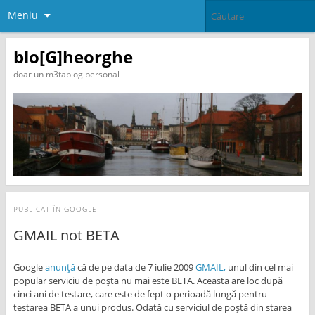
Meniu
blo[G]heorghe
doar un m3tablog personal
PUBLICAT ÎN
GOOGLE
GMAIL not BETA
Google
anunţă
că de pe data de 7 iulie 2009
GMAIL,
unul din cel mai
popular serviciu de poşta nu mai este BETA. Aceasta are loc după
cinci ani de testare, care este de fept o perioadă lungă pentru
testarea BETA a unui produs. Odată cu serviciul de poştă din starea