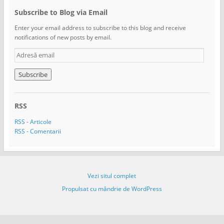
Subscribe to Blog via Email
Enter your email address to subscribe to this blog and receive
notifications of new posts by email.
A
d
r
e
s
ă
RSS
e
m
RSS - Articole
a
RSS - Comentarii
i
l
Vezi situl complet
Propulsat cu mândrie de WordPress