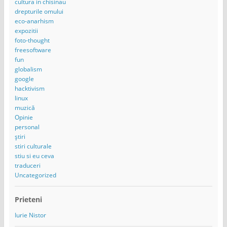
cultura in chisinau
drepturile omului
eco-anarhism
expozitii
foto-thought
freesoftware
fun
globalism
google
hacktivism
linux
muzică
Opinie
personal
știri
stiri culturale
stiu si eu ceva
traduceri
Uncategorized
Prieteni
Iurie Nistor