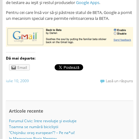
de testare au ieşit şi restul produselor
Google Apps
.
Pentru cei care însă vor să-şi păstreze statul de BETA, Google a pornit
un mecanism special care permite reîntoarcerea la BETA.
Dă mai departe:
Email
iulie 10, 2009
Lasă un răspuns
Articole recente
Forumul Civic: între revoluție și evoluție
Toamna se numără bicicliștii
”Chișinău: oraș european”? – Pe na*ui!
In Memoriam Boris Nemțov