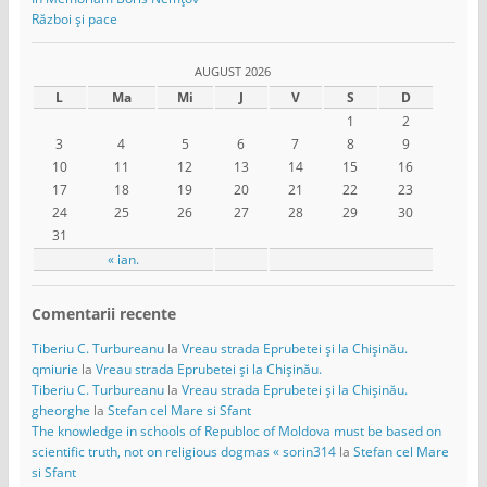
Război și pace
AUGUST 2026
L
Ma
Mi
J
V
S
D
1
2
3
4
5
6
7
8
9
10
11
12
13
14
15
16
17
18
19
20
21
22
23
24
25
26
27
28
29
30
31
« ian.
Comentarii recente
Tiberiu C. Turbureanu
la
Vreau strada Eprubetei și la Chișinău.
qmiurie
la
Vreau strada Eprubetei și la Chișinău.
Tiberiu C. Turbureanu
la
Vreau strada Eprubetei și la Chișinău.
gheorghe
la
Stefan cel Mare si Sfant
The knowledge in schools of Republoc of Moldova must be based on
scientific truth, not on religious dogmas « sorin314
la
Stefan cel Mare
si Sfant