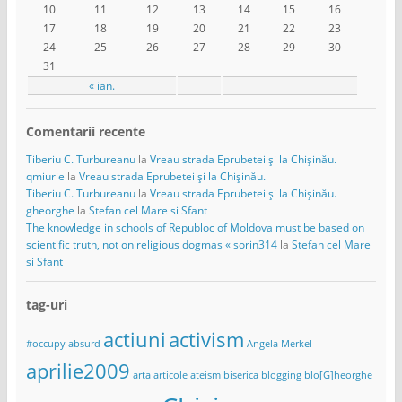
10
11
12
13
14
15
16
17
18
19
20
21
22
23
24
25
26
27
28
29
30
31
« ian.
Comentarii recente
Tiberiu C. Turbureanu
la
Vreau strada Eprubetei și la Chișinău.
qmiurie
la
Vreau strada Eprubetei și la Chișinău.
Tiberiu C. Turbureanu
la
Vreau strada Eprubetei și la Chișinău.
gheorghe
la
Stefan cel Mare si Sfant
The knowledge in schools of Republoc of Moldova must be based on
scientific truth, not on religious dogmas « sorin314
la
Stefan cel Mare
si Sfant
tag-uri
actiuni
activism
#occupy
absurd
Angela Merkel
aprilie2009
arta
articole
ateism
biserica
blogging
blo[G]heorghe