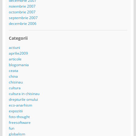
decembrie 2007
noiembrie 2007
octombrie 2007
septembrie 2007
decembrie 2006
Categorii
actiuni
aprilie2009
articole
blogomania
ceata
china
chisinau
cultura
cultura in chisinau
drepturile omului
eco-anarhism
expozitii
foto-thought
freesoftware
fun
globalism