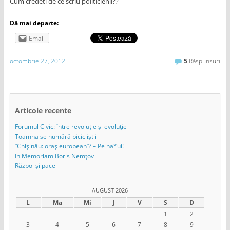
Cum credeti de ce scriu politicienii??
Dă mai departe:
Email
octombrie 27, 2012
5
Răspunsuri
Articole recente
Forumul Civic: între revoluție și evoluție
Toamna se numără bicicliștii
”Chișinău: oraș european”? – Pe na*ui!
In Memoriam Boris Nemțov
Război și pace
AUGUST 2026
L
Ma
Mi
J
V
S
D
1
2
3
4
5
6
7
8
9