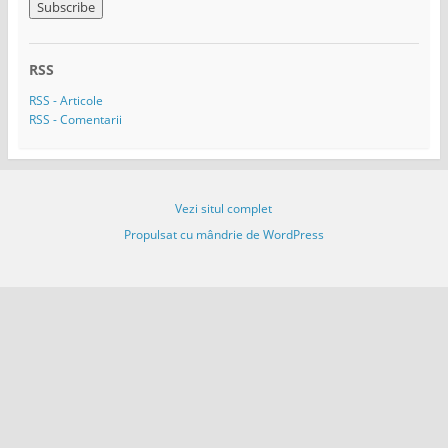
r
e
s
ă
RSS
e
m
RSS - Articole
a
RSS - Comentarii
i
l
Vezi situl complet
Propulsat cu mândrie de WordPress