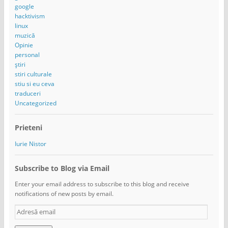
google
hacktivism
linux
muzică
Opinie
personal
știri
stiri culturale
stiu si eu ceva
traduceri
Uncategorized
Prieteni
Iurie Nistor
Subscribe to Blog via Email
Enter your email address to subscribe to this blog and receive
notifications of new posts by email.
A
d