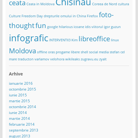
Chisinau
ceata
Ceata in Moldova
Coreea de Nord
cultura
foto-
Culture Freedom Day
drepturile omului in China
Firefox
thought
fun
google
hilarious
icoane
idis viitorul
igor guzun
infografic
libreoffice
INTERVENTII3
Kim
linux
Moldova
offline
oras
progame libere
shell
social media
stefan cel
mare
traducton
varlamov
velohora
wikileaks
zugravu.eu
zyalt
Arhive
ianuarie 2016
octombrie 2015
iunie 2015
martie 2015
octombrie 2014
iunie 2014
martie 2014
februarie 2014
septembrie 2013
august 2013