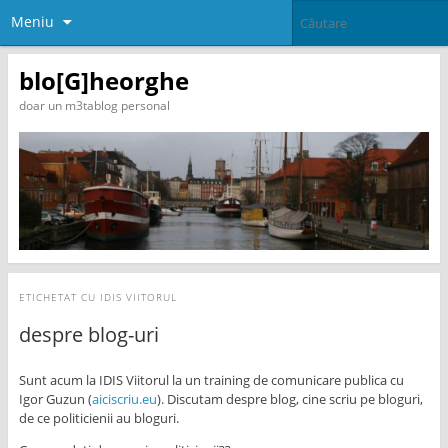
Meniu
blo[G]heorghe
doar un m3tablog personal
ETICHETAT CU
IDIS VIITORUL
despre blog-uri
Sunt acum la IDIS Viitorul la un training de comunicare publica cu
Igor Guzun (
aiciscriu.eu
). Discutam despre blog, cine scriu pe bloguri,
de ce politicienii au bloguri.