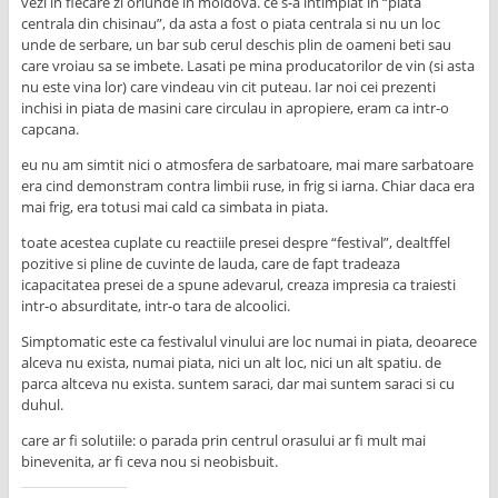
vezi in fiecare zi oriunde in moldova. ce s-a intimplat in “piata
centrala din chisinau”, da asta a fost o piata centrala si nu un loc
unde de serbare, un bar sub cerul deschis plin de oameni beti sau
care vroiau sa se imbete. Lasati pe mina producatorilor de vin (si asta
nu este vina lor) care vindeau vin cit puteau. Iar noi cei prezenti
inchisi in piata de masini care circulau in apropiere, eram ca intr-o
capcana.
eu nu am simtit nici o atmosfera de sarbatoare, mai mare sarbatoare
era cind demonstram contra limbii ruse, in frig si iarna. Chiar daca era
mai frig, era totusi mai cald ca simbata in piata.
toate acestea cuplate cu reactiile presei despre “festival”, dealtffel
pozitive si pline de cuvinte de lauda, care de fapt tradeaza
icapacitatea presei de a spune adevarul, creaza impresia ca traiesti
intr-o absurditate, intr-o tara de alcoolici.
Simptomatic este ca festivalul vinului are loc numai in piata, deoarece
alceva nu exista, numai piata, nici un alt loc, nici un alt spatiu. de
parca altceva nu exista. suntem saraci, dar mai suntem saraci si cu
duhul.
care ar fi solutiile: o parada prin centrul orasului ar fi mult mai
binevenita, ar fi ceva nou si neobisbuit.