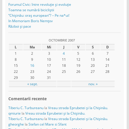
Forumul Civic: între revoluție și evoluție
Toamna se numără bicicliștii
”Chișinău: oraș european”? – Pe na*ui!
In Memoriam Boris Nemțov
Război și pace
OCTOMBRIE 2007
L
Ma
Mi
J
V
S
D
1
2
3
4
5
6
7
8
9
10
11
12
13
14
15
16
17
18
19
20
21
22
23
24
25
26
27
28
29
30
31
« sept.
nov. »
Comentarii recente
Tiberiu C. Turbureanu
la
Vreau strada Eprubetei și la Chișinău.
qmiurie
la
Vreau strada Eprubetei și la Chișinău.
Tiberiu C. Turbureanu
la
Vreau strada Eprubetei și la Chișinău.
gheorghe
la
Stefan cel Mare si Sfant