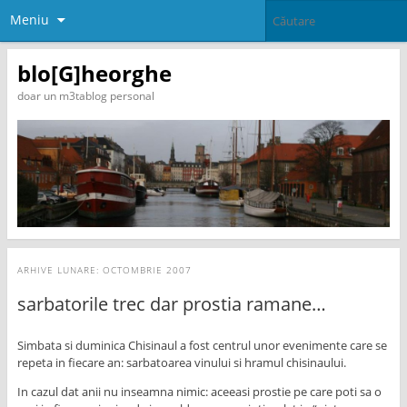
Meniu
blo[G]heorghe
doar un m3tablog personal
ARHIVE LUNARE:
OCTOMBRIE 2007
sarbatorile trec dar prostia ramane…
Simbata si duminica Chisinaul a fost centrul unor evenimente care se
repeta in fiecare an: sarbatoarea vinului si hramul chisinaului.
In cazul dat anii nu inseamna nimic: aceeasi prostie pe care poti sa o