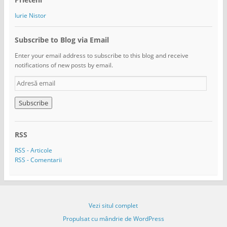
Iurie Nistor
Subscribe to Blog via Email
Enter your email address to subscribe to this blog and receive
notifications of new posts by email.
A
d
r
e
s
ă
RSS
e
m
RSS - Articole
a
RSS - Comentarii
i
l
Vezi situl complet
Propulsat cu mândrie de WordPress