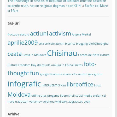
The knowledge in schools of Republoc of Moldova must be based on
scientific truth, not on religious dogmas « sorin314
la
Stefan cel Mare
si Sfant
tag-uri
actiuni
activism
#occupy
absurd
Angela Merkel
aprilie2009
arta
articole
ateism
biserica
blogging
blo[G]heorghe
Chisinau
ceata
Ceata in Moldova
Coreea de Nord
cultura
foto-
Culture Freedom Day
drepturile omului in China
Firefox
thought
fun
google
hilarious
icoane
idis viitorul
igor guzun
infografic
libreoffice
INTERVENTII3
Kim
linux
Moldova
offline
oras
progame libere
shell
social media
stefan cel
mare
traducton
varlamov
velohora
wikileaks
zugravu.eu
zyalt
Arhive