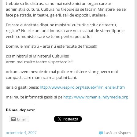
trebuie sa fie distrus, sa nu mai existe nici un organ care ar
administra cultura. Cultura nu trebuie sa se faca in Ministere, ea se
face pe strada, in teatre, galerii, sali de expozitii, ateliere.
De care autoritate dispune ministrul culturii: e critic de teatru,
regizor? Nu el e un functionaras care nu a scapat de stereotipurile
vechi comuniste, care se teme pentru postul lui.
Domnule ministru – arta nu este facuta de fricosi!!!
Jos ministrul si Ministerul Culturii!!!!
Vrem mai multe teatre si spectacole!!!
oricum avem nevoie de mai putine ministere si un guvern mai
compact, care maninca mai putini bani.
iar aici gasiti piesa:
http://www.respiro.org/Issue6/film_ensler.htm
mai multe informatii gasiti si pe
http://www.romania.indymedia.org
Dă mai departe:
Email
octombrie 4, 2007
Lasă un răspuns