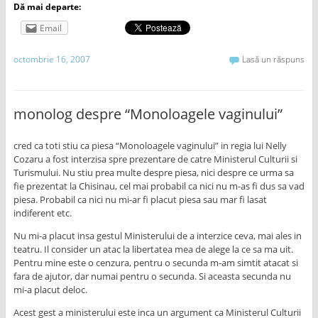
Dă mai departe:
Email
octombrie 16, 2007
Lasă un răspuns
monolog despre “Monoloagele vaginului”
cred ca toti stiu ca piesa “Monoloagele vaginului” in regia lui Nelly
Cozaru a fost interzisa spre prezentare de catre Ministerul Culturii si
Turismului. Nu stiu prea multe despre piesa, nici despre ce urma sa
fie prezentat la Chisinau, cel mai probabil ca nici nu m-as fi dus sa vad
piesa. Probabil ca nici nu mi-ar fi placut piesa sau mar fi lasat
indiferent etc.
Nu mi-a placut insa gestul Ministerului de a interzice ceva, mai ales in
teatru. Il consider un atac la libertatea mea de alege la ce sa ma uit.
Pentru mine este o cenzura, pentru o secunda m-am simtit atacat si
fara de ajutor, dar numai pentru o secunda. Si aceasta secunda nu
mi-a placut deloc.
Acest gest a ministerului este inca un argument ca Ministerul Culturii