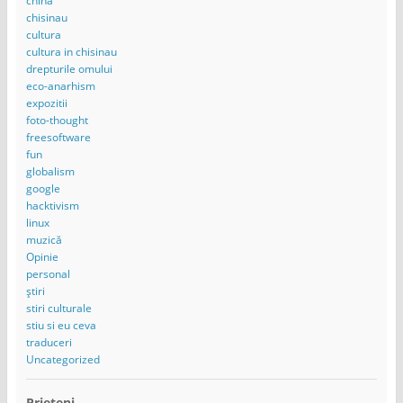
china
chisinau
cultura
cultura in chisinau
drepturile omului
eco-anarhism
expozitii
foto-thought
freesoftware
fun
globalism
google
hacktivism
linux
muzică
Opinie
personal
știri
stiri culturale
stiu si eu ceva
traduceri
Uncategorized
Prieteni