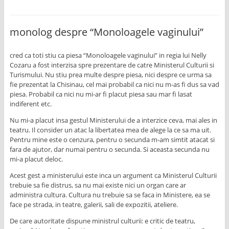
monolog despre “Monoloagele vaginului”
cred ca toti stiu ca piesa “Monoloagele vaginului” in regia lui Nelly
Cozaru a fost interzisa spre prezentare de catre Ministerul Culturii si
Turismului. Nu stiu prea multe despre piesa, nici despre ce urma sa
fie prezentat la Chisinau, cel mai probabil ca nici nu m-as fi dus sa vad
piesa. Probabil ca nici nu mi-ar fi placut piesa sau mar fi lasat
indiferent etc.
Nu mi-a placut insa gestul Ministerului de a interzice ceva, mai ales in
teatru. Il consider un atac la libertatea mea de alege la ce sa ma uit.
Pentru mine este o cenzura, pentru o secunda m-am simtit atacat si
fara de ajutor, dar numai pentru o secunda. Si aceasta secunda nu
mi-a placut deloc.
Acest gest a ministerului este inca un argument ca Ministerul Culturii
trebuie sa fie distrus, sa nu mai existe nici un organ care ar
administra cultura. Cultura nu trebuie sa se faca in Ministere, ea se
face pe strada, in teatre, galerii, sali de expozitii, ateliere.
De care autoritate dispune ministrul culturii: e critic de teatru,