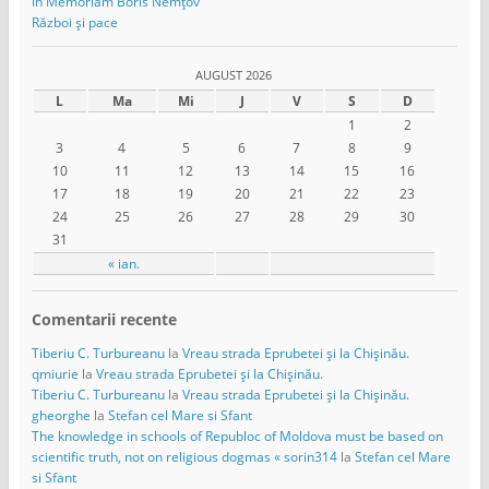
In Memoriam Boris Nemțov
Război și pace
AUGUST 2026
L
Ma
Mi
J
V
S
D
1
2
3
4
5
6
7
8
9
10
11
12
13
14
15
16
17
18
19
20
21
22
23
24
25
26
27
28
29
30
31
« ian.
Comentarii recente
Tiberiu C. Turbureanu
la
Vreau strada Eprubetei și la Chișinău.
qmiurie
la
Vreau strada Eprubetei și la Chișinău.
Tiberiu C. Turbureanu
la
Vreau strada Eprubetei și la Chișinău.
gheorghe
la
Stefan cel Mare si Sfant
The knowledge in schools of Republoc of Moldova must be based on
scientific truth, not on religious dogmas « sorin314
la
Stefan cel Mare
si Sfant