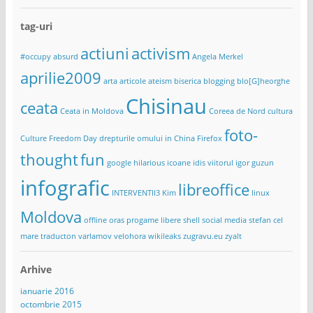
tag-uri
actiuni
activism
#occupy
absurd
Angela Merkel
aprilie2009
arta
articole
ateism
biserica
blogging
blo[G]heorghe
Chisinau
ceata
Ceata in Moldova
Coreea de Nord
cultura
foto-
Culture Freedom Day
drepturile omului in China
Firefox
thought
fun
google
hilarious
icoane
idis viitorul
igor guzun
infografic
libreoffice
INTERVENTII3
Kim
linux
Moldova
offline
oras
progame libere
shell
social media
stefan cel
mare
traducton
varlamov
velohora
wikileaks
zugravu.eu
zyalt
Arhive
ianuarie 2016
octombrie 2015