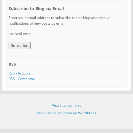
Subscribe to Blog via Email
Enter your email address to subscribe to this blog and receive
notifications of new posts by email.
A
d
r
e
s
ă
RSS
e
m
RSS - Articole
a
RSS - Comentarii
i
l
Vezi situl complet
Propulsat cu mândrie de WordPress