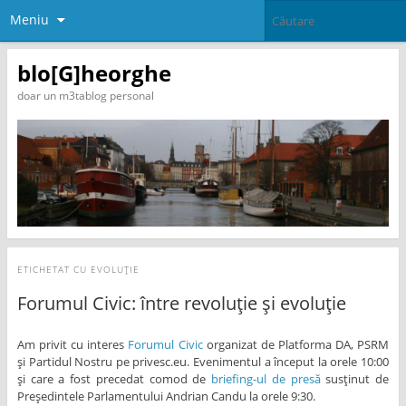
Meniu
blo[G]heorghe
doar un m3tablog personal
ETICHETAT CU
EVOLUȚIE
Forumul Civic: între revoluție și evoluție
Am privit cu interes
Forumul Civic
organizat de Platforma DA, PSRM
și Partidul Nostru pe privesc.eu. Evenimentul a început la orele 10:00
și care a fost precedat comod de
briefing-ul de presă
susținut de
Președintele Parlamentului Andrian Candu la orele 9:30.