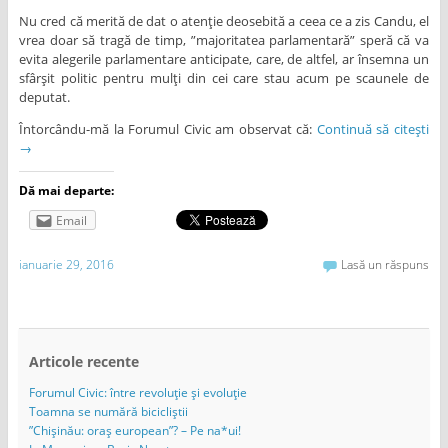
Nu cred că merită de dat o atenție deosebită a ceea ce a zis Candu, el
vrea doar să tragă de timp, ”majoritatea parlamentară” speră că va
evita alegerile parlamentare anticipate, care, de altfel, ar însemna un
sfârșit politic pentru mulți din cei care stau acum pe scaunele de
deputat.
Întorcându-mă la Forumul Civic am observat că:
Continuă să citești
→
Dă mai departe:
Email
ianuarie 29, 2016
Lasă un răspuns
Articole recente
Forumul Civic: între revoluție și evoluție
Toamna se numără bicicliștii
”Chișinău: oraș european”? – Pe na*ui!