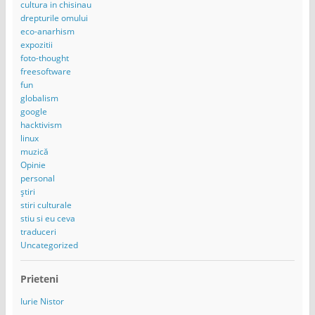
cultura in chisinau
drepturile omului
eco-anarhism
expozitii
foto-thought
freesoftware
fun
globalism
google
hacktivism
linux
muzică
Opinie
personal
știri
stiri culturale
stiu si eu ceva
traduceri
Uncategorized
Prieteni
Iurie Nistor