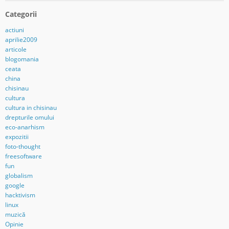
Categorii
actiuni
aprilie2009
articole
blogomania
ceata
china
chisinau
cultura
cultura in chisinau
drepturile omului
eco-anarhism
expozitii
foto-thought
freesoftware
fun
globalism
google
hacktivism
linux
muzică
Opinie