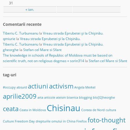
31
« ian.
Comentarii recente
Tiberiu C. Turbureanu
la
Vreau strada Eprubetei și la Chișinău.
qmiurie
la
Vreau strada Eprubetei și la Chișinău.
Tiberiu C. Turbureanu
la
Vreau strada Eprubetei și la Chișinău.
gheorghe
la
Stefan cel Mare si Sfant
The knowledge in schools of Republoc of Moldova must be based on
scientific truth, not on religious dogmas « sorin314
la
Stefan cel Mare si Sfant
tag-uri
actiuni
activism
#occupy
absurd
Angela Merkel
aprilie2009
arta
articole
ateism
biserica
blogging
blo[G]heorghe
Chisinau
ceata
Ceata in Moldova
Coreea de Nord
cultura
foto-thought
Culture Freedom Day
drepturile omului in China
Firefox