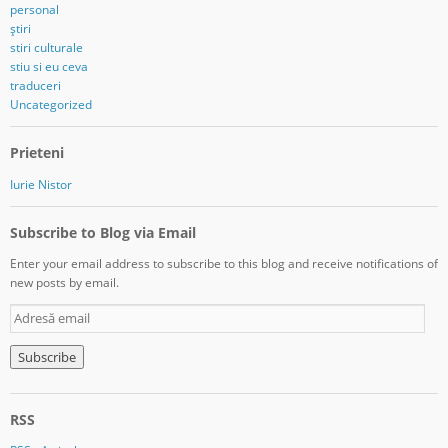
personal
știri
stiri culturale
stiu si eu ceva
traduceri
Uncategorized
Prieteni
Iurie Nistor
Subscribe to Blog via Email
Enter your email address to subscribe to this blog and receive notifications of
new posts by email.
A
d
r
e
s
ă
RSS
e
m