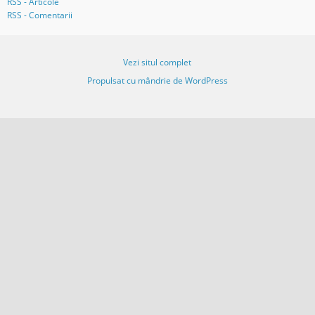
RSS - Articole
a
RSS - Comentarii
i
l
Vezi situl complet
Propulsat cu mândrie de WordPress