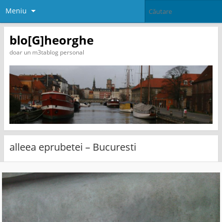
Meniu
blo[G]heorghe
doar un m3tablog personal
alleea eprubetei – Bucuresti