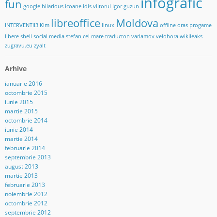
infografic
fun
google
hilarious
icoane
idis viitorul
igor guzun
libreoffice
Moldova
INTERVENTII3
Kim
linux
offline
oras
progame
libere
shell
social media
stefan cel mare
traducton
varlamov
velohora
wikileaks
zugravu.eu
zyalt
Arhive
ianuarie 2016
octombrie 2015
iunie 2015
martie 2015
octombrie 2014
iunie 2014
martie 2014
februarie 2014
septembrie 2013
august 2013
martie 2013
februarie 2013
noiembrie 2012
octombrie 2012
septembrie 2012