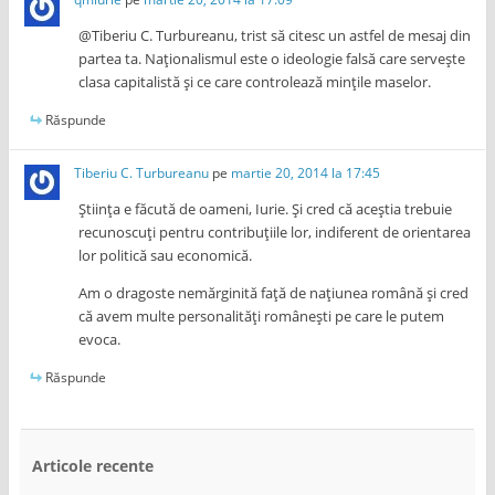
@Tiberiu C. Turbureanu, trist să citesc un astfel de mesaj din
partea ta. Naționalismul este o ideologie falsă care servește
clasa capitalistă și ce care controlează mințile maselor.
Răspunde
Tiberiu C. Turbureanu
pe
martie 20, 2014 la 17:45
Știința e făcută de oameni, Iurie. Și cred că aceștia trebuie
recunoscuți pentru contribuțiile lor, indiferent de orientarea
lor politică sau economică.
Am o dragoste nemărginită față de națiunea română și cred
că avem multe personalități românești pe care le putem
evoca.
Răspunde
Articole recente