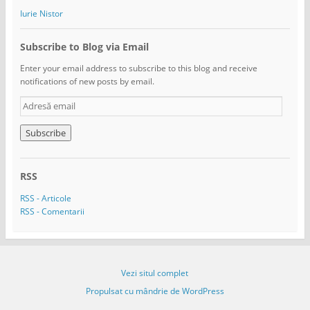
Iurie Nistor
Subscribe to Blog via Email
Enter your email address to subscribe to this blog and receive
notifications of new posts by email.
A
d
r
e
s
ă
RSS
e
m
RSS - Articole
a
RSS - Comentarii
i
l
Vezi situl complet
Propulsat cu mândrie de WordPress