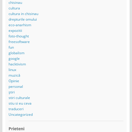
chisinau
cultura
cultura in chisinau
drepturile omului
eco-anarhism
expozitii
foto-thought
freesoftware
fun
globalism
google
hacktivism
linux
muzică
Opinie
personal
știri
stiri culturale
stiu si eu ceva
traduceri
Uncategorized
Prieteni