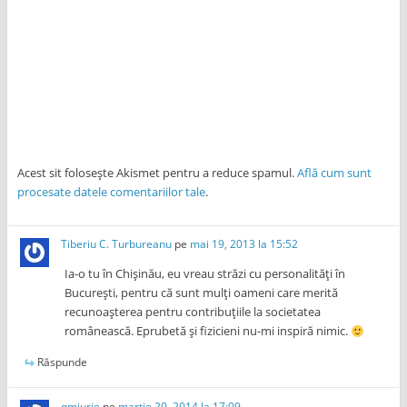
Acest sit folosește Akismet pentru a reduce spamul.
Află cum sunt
procesate datele comentariilor tale
.
Tiberiu C. Turbureanu
pe
mai 19, 2013 la 15:52
Ia-o tu în Chișinău, eu vreau străzi cu personalități în
București, pentru că sunt mulți oameni care merită
recunoașterea pentru contribuțiile la societatea
românească. Eprubetă și fizicieni nu-mi inspiră nimic.
Răspunde
qmiurie
pe
martie 20, 2014 la 17:09