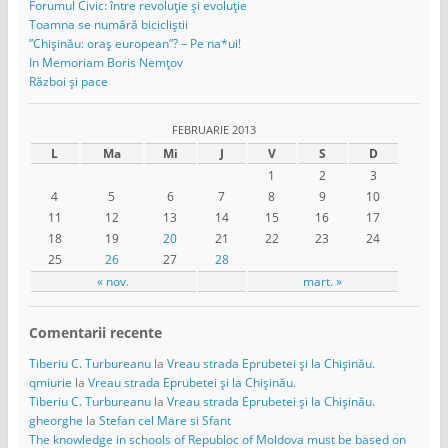
Forumul Civic: între revoluție și evoluție
Toamna se numără bicicliștii
”Chișinău: oraș european”? – Pe na*ui!
In Memoriam Boris Nemțov
Război și pace
FEBRUARIE 2013
L
Ma
Mi
J
V
S
D
1
2
3
4
5
6
7
8
9
10
11
12
13
14
15
16
17
18
19
20
21
22
23
24
25
26
27
28
« nov.
mart. »
Comentarii recente
Tiberiu C. Turbureanu
la
Vreau strada Eprubetei și la Chișinău.
qmiurie
la
Vreau strada Eprubetei și la Chișinău.
Tiberiu C. Turbureanu
la
Vreau strada Eprubetei și la Chișinău.
gheorghe
la
Stefan cel Mare si Sfant
The knowledge in schools of Republoc of Moldova must be based on