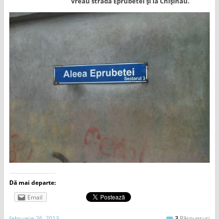
Vreau strada Eprubetei și la Chișinău.
Dă mai departe:
Email
februarie 26, 2013
3
Răspunsuri