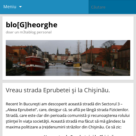
Meniu
blo[G]heorghe
doar un m3tablog personal
Vreau strada Eprubetei și la Chișinău.
Recent în București am descoperit această stradă din Sectorul 3 –
„Aleea Eprubetei”, care, desigur că, se află pe lângă strada Fizicienilor.
Stradă, care este clar din perioada comunistă și recunoașterea rolului
științei în viața societății. Această stradă ma făcut să mă gândesc la
maxima politizare a (re)denumirii străzilor din Chișinău. Ce să zic: