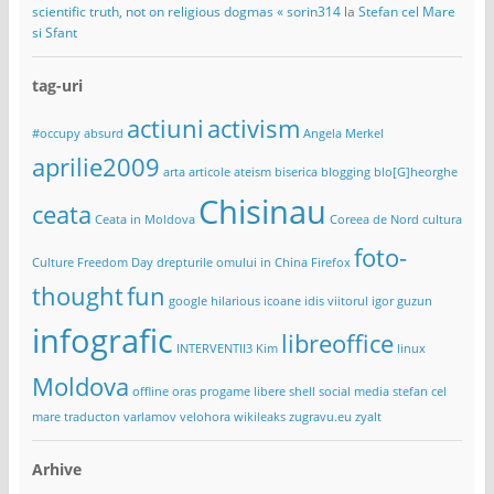
scientific truth, not on religious dogmas « sorin314
la
Stefan cel Mare
si Sfant
tag-uri
actiuni
activism
#occupy
absurd
Angela Merkel
aprilie2009
arta
articole
ateism
biserica
blogging
blo[G]heorghe
Chisinau
ceata
Ceata in Moldova
Coreea de Nord
cultura
foto-
Culture Freedom Day
drepturile omului in China
Firefox
thought
fun
google
hilarious
icoane
idis viitorul
igor guzun
infografic
libreoffice
INTERVENTII3
Kim
linux
Moldova
offline
oras
progame libere
shell
social media
stefan cel
mare
traducton
varlamov
velohora
wikileaks
zugravu.eu
zyalt
Arhive