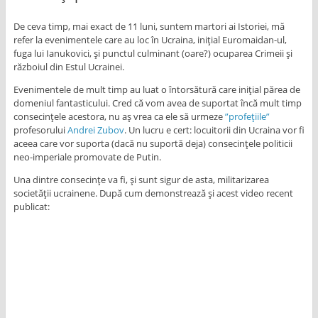
De ceva timp, mai exact de 11 luni, suntem martori ai Istoriei, mă
refer la evenimentele care au loc în Ucraina, inițial Euromaidan-ul,
fuga lui Ianukovici, și punctul culminant (oare?) ocuparea Crimeii și
războiul din Estul Ucrainei.
Evenimentele de mult timp au luat o întorsătură care inițial părea de
domeniul fantasticului. Cred că vom avea de suportat încă mult timp
consecințele acestora, nu aș vrea ca ele să urmeze
”profețiile”
profesorului
Andrei Zubov
. Un lucru e cert: locuitorii din Ucraina vor fi
aceea care vor suporta (dacă nu suportă deja) consecințele politicii
neo-imperiale promovate de Putin.
Una dintre consecințe va fi, și sunt sigur de asta, militarizarea
societății ucrainene. După cum demonstrează și acest video recent
publicat: