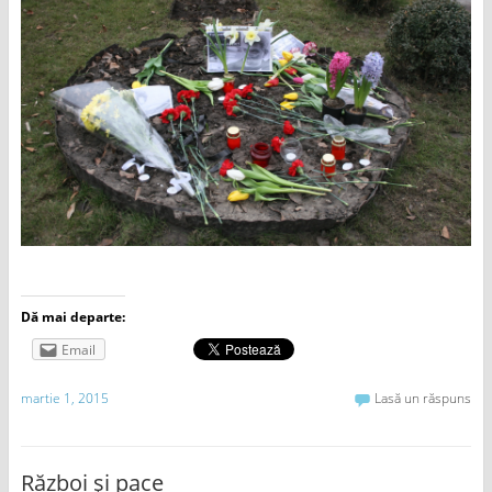
Dă mai departe:
Email
martie 1, 2015
Lasă un răspuns
Război și pace