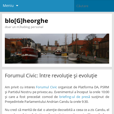
Meniu
blo[G]heorghe
doar un m3tablog personal
Forumul Civic: între revoluție și evoluție
Am privit cu interes
Forumul Civic
organizat de Platforma DA, PSRM
și Partidul Nostru pe privesc.eu. Evenimentul a început la orele 10:00
și care a fost precedat comod de
briefing-ul de presă
susținut de
Președintele Parlamentului Andrian Candu la orele 9:30.
Nu cred că merită de dat o atenție deosebită a ceea ce a zis Candu, el