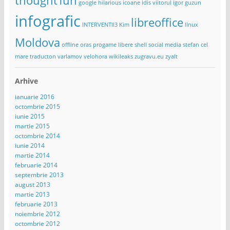
thought
fun
google
hilarious
icoane
idis viitorul
igor guzun
infografic
libreoffice
INTERVENTII3
Kim
linux
Moldova
offline
oras
progame libere
shell
social media
stefan cel
mare
traducton
varlamov
velohora
wikileaks
zugravu.eu
zyalt
Arhive
ianuarie 2016
octombrie 2015
iunie 2015
martie 2015
octombrie 2014
iunie 2014
martie 2014
februarie 2014
septembrie 2013
august 2013
martie 2013
februarie 2013
noiembrie 2012
octombrie 2012