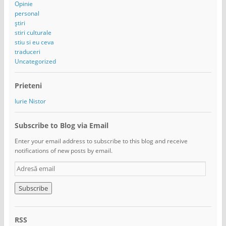
Opinie
personal
știri
stiri culturale
stiu si eu ceva
traduceri
Uncategorized
Prieteni
Iurie Nistor
Subscribe to Blog via Email
Enter your email address to subscribe to this blog and receive
notifications of new posts by email.
A
d
r
e
s
ă
RSS
e