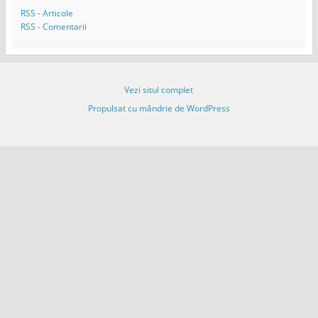
m
RSS - Articole
a
RSS - Comentarii
i
l
Vezi situl complet
Propulsat cu mândrie de WordPress