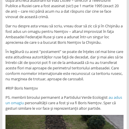
după ancheta asasinării lui Vlad Listiev – director a Televiziunii
Publice a Rusiei care a fost asasinat (sic!) pe 1 martie 1995 (exact 20
de ani) – care nici până acum nu a dat răspuns clar cine se face
vinovat de această crimă.
Dar nu despre asta vreau să scriu, vreau doar să zic că și în Chișinău a
fost adus un omagiu pentru Nemțov – altarul improvizat în fața
Ambasadei Federației Ruse și care a adunat într-un singur loc
aprecierea de care s-a bucurat Boris Nemțov la Chișinău.
În legătură cu acest ”postament” se poate de înțeles cel mai bine care
este atitudinea autorităților ruse față de decedat, dar și mai ales să te
întrebi cât de ipocrizi pot fi cei de la ambasadă că nu au transferat
aceste flori mai aproape de perimetrul teritoriului ambasadei. Care
conform normelor internaționale este recunoscut ca teritoriu rusesc,
nu marginea de trotuar, aproape de carosabil.
#RIP Boris Nemțov
PS. membrii biroului permanent a Partidului Verde Ecologist
au adus
un omagiu
personalității care a fost și va fi Boris Nemțov. Sper că
gesturi similare le vor face și reprezentanții altor partide.