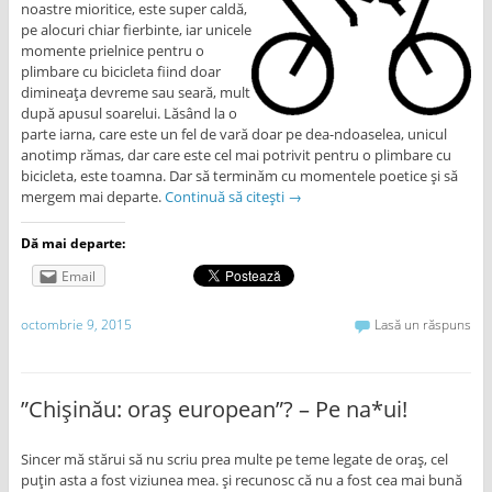
noastre mioritice, este super caldă,
pe alocuri chiar fierbinte, iar unicele
momente prielnice pentru o
plimbare cu bicicleta fiind doar
dimineața devreme sau seară, mult
după apusul soarelui. Lăsând la o
parte iarna, care este un fel de vară doar pe dea-ndoaselea, unicul
anotimp rămas, dar care este cel mai potrivit pentru o plimbare cu
bicicleta, este toamna. Dar să terminăm cu momentele poetice și să
mergem mai departe.
Continuă să citești
→
Dă mai departe:
Email
octombrie 9, 2015
Lasă un răspuns
”Chișinău: oraș european”? – Pe na*ui!
Sincer mă stărui să nu scriu prea multe pe teme legate de oraș, cel
puțin asta a fost viziunea mea. și recunosc că nu a fost cea mai bună