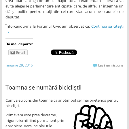
vrea doar să tragă de timp, ”majoritatea parlamentară” speră că va
evita alegerile parlamentare anticipate, care, de altfel, ar însemna un
sfârșit politic pentru mulți din cei care stau acum pe scaunele de
deputat.
Întorcându-mă la Forumul Civic am observat că:
Continuă să citești
→
Dă mai departe:
Email
ianuarie 29, 2016
Lasă un răspuns
Toamna se numără bicicliștii
Cumva eu consider toamna ca anotimpul cel mai prietenos pentru
bicicliști.
Primăvara este prea devreme,
frigurile iernii fiind permanent prin
apropiere. Vara, pe plaiurile