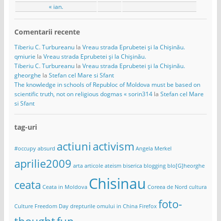
« ian.
Comentarii recente
Tiberiu C. Turbureanu
la
Vreau strada Eprubetei și la Chișinău.
qmiurie
la
Vreau strada Eprubetei și la Chișinău.
Tiberiu C. Turbureanu
la
Vreau strada Eprubetei și la Chișinău.
gheorghe
la
Stefan cel Mare si Sfant
The knowledge in schools of Republoc of Moldova must be based on
scientific truth, not on religious dogmas « sorin314
la
Stefan cel Mare
si Sfant
tag-uri
actiuni
activism
#occupy
absurd
Angela Merkel
aprilie2009
arta
articole
ateism
biserica
blogging
blo[G]heorghe
Chisinau
ceata
Ceata in Moldova
Coreea de Nord
cultura
foto-
Culture Freedom Day
drepturile omului in China
Firefox