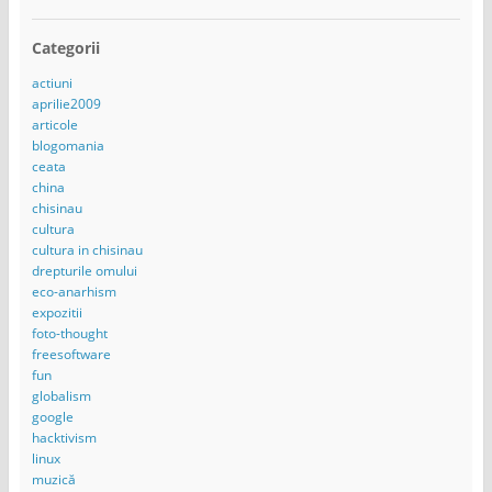
Categorii
actiuni
aprilie2009
articole
blogomania
ceata
china
chisinau
cultura
cultura in chisinau
drepturile omului
eco-anarhism
expozitii
foto-thought
freesoftware
fun
globalism
google
hacktivism
linux
muzică