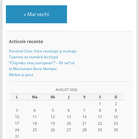
«
Mai vechi
Articole recente
Forumul Civic: între revoluție și evoluție
Toamna se numără bicicliștii
”Chișinău: oraș european”? – Pe na*ui!
In Memoriam Boris Nemțov
Război și pace
AUGUST 2026
L
Ma
Mi
J
V
S
D
1
2
3
4
5
6
7
8
9
10
11
12
13
14
15
16
17
18
19
20
21
22
23
24
25
26
27
28
29
30
31