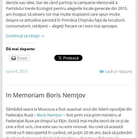
decizie sau idee. Dar de când particip la campanie electorală a
Partidului Verde Ecologist pentru alegerile locale generale din 2015,
am început să observ tot mai multe stupizenii care spun multe
despre ce atitudine persistă în Primăria Chișinău față de locuitorii,
consumatorii, cetățenii – alegeți fiecare ce-i este mai aproape.
Continuă să citești
→
Dă mai departe:
Email
iunie 4, 2015
Lasă un răspuns
In Memoriam Boris Nemțov
Sâmbătă seara la Moscova a fost asasinat unul din liderii opoziției din
Federația Rusă –
Boris Nemțov
– fost prim vice-prim ministru al
Federației Ruse pe timpul lui Elțin. Există mai multe teorii de ce și de
cine a fost ucis, cine este sau nu este vinovat. Nu cred că această
crimă va fi descoperită în curând, cel puțin 20 de ani, dacă să judecăm