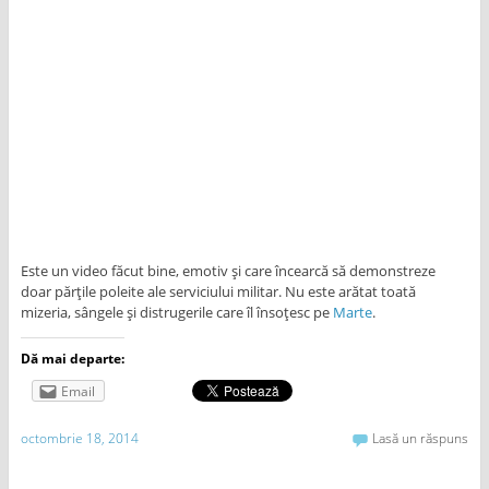
Este un video făcut bine, emotiv și care încearcă să demonstreze
doar părțile poleite ale serviciului militar. Nu este arătat toată
mizeria, sângele și distrugerile care îl însoțesc pe
Marte
.
Dă mai departe:
Email
octombrie 18, 2014
Lasă un răspuns