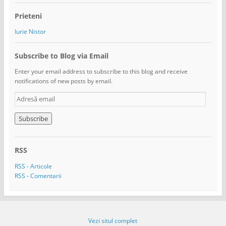
Prieteni
Iurie Nistor
Subscribe to Blog via Email
Enter your email address to subscribe to this blog and receive
notifications of new posts by email.
A
d
r
e
s
ă
RSS
e
m
RSS - Articole
a
RSS - Comentarii
i
l
Vezi situl complet