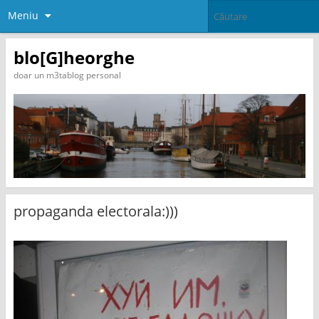
Meniu
blo[G]heorghe
doar un m3tablog personal
propaganda electorala:)))