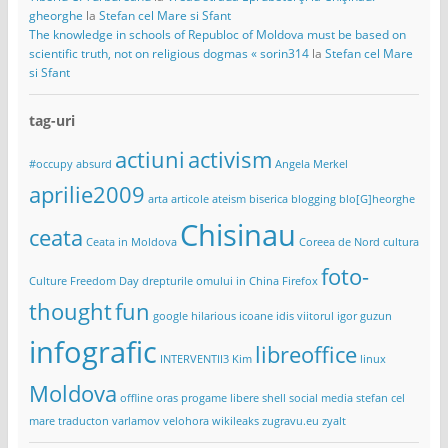
gheorghe
la
Stefan cel Mare si Sfant
The knowledge in schools of Republoc of Moldova must be based on
scientific truth, not on religious dogmas « sorin314
la
Stefan cel Mare
si Sfant
tag-uri
actiuni
activism
#occupy
absurd
Angela Merkel
aprilie2009
arta
articole
ateism
biserica
blogging
blo[G]heorghe
Chisinau
ceata
Ceata in Moldova
Coreea de Nord
cultura
foto-
Culture Freedom Day
drepturile omului in China
Firefox
thought
fun
google
hilarious
icoane
idis viitorul
igor guzun
infografic
libreoffice
INTERVENTII3
Kim
linux
Moldova
offline
oras
progame libere
shell
social media
stefan cel
mare
traducton
varlamov
velohora
wikileaks
zugravu.eu
zyalt