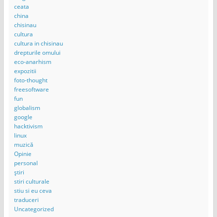
ceata
china
chisinau
cultura
cultura in chisinau
drepturile omului
eco-anarhism
expozitii
foto-thought
freesoftware
fun
globalism
google
hacktivism
linux
muzică
Opinie
personal
știri
stiri culturale
stiu si eu ceva
traduceri
Uncategorized