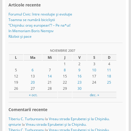
Articole recente
Forumul Civic: între revoluție și evoluție
Toamna se numără bicicliștii
”Chișinău: oraș european”? – Pe na*ui!
In Memoriam Boris Nemțov
Război și pace
NOIEMBRIE 2007
L
Ma
Mi
J
V
S
D
1
2
3
4
5
6
7
8
9
10
11
12
13
14
15
16
17
18
19
20
21
22
23
24
25
26
27
28
29
30
« oct.
dec. »
Comentarii recente
Tiberiu C. Turbureanu
la
Vreau strada Eprubetei și la Chișinău.
qmiurie
la
Vreau strada Eprubetei și la Chișinău.
Tiberiu C. Turbureanu
la
Vreau strada Eprubetei și la Chișinău.