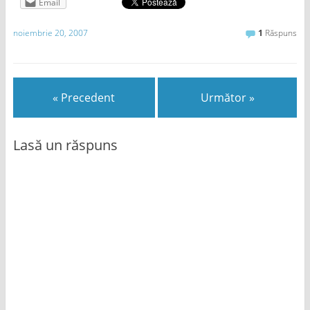
Email
noiembrie 20, 2007
1
Răspuns
« Precedent
Următor »
Lasă un răspuns