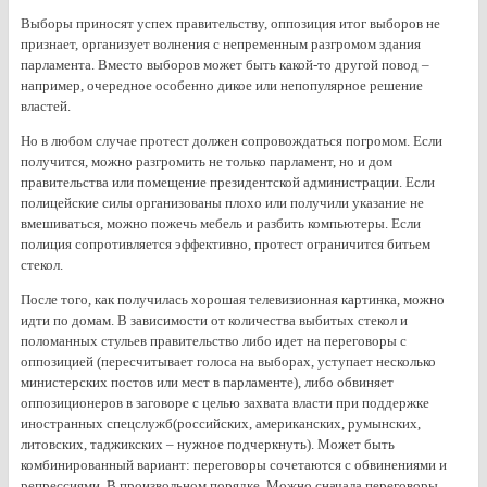
Выборы приносят успех правительству, оппозиция итог выборов не
признает, организует волнения с непременным разгромом здания
парламента. Вместо выборов может быть какой-то другой повод –
например, очередное особенно дикое или непопулярное решение
властей.
Но в любом случае протест должен сопровождаться погромом. Если
получится, можно разгромить не только парламент, но и дом
правительства или помещение президентской администрации. Если
полицейские силы организованы плохо или получили указание не
вмешиваться, можно пожечь мебель и разбить компьютеры. Если
полиция сопротивляется эффективно, протест ограничится битьем
стекол.
После того, как получилась хорошая телевизионная картинка, можно
идти по домам. В зависимости от количества выбитых стекол и
поломанных стульев правительство либо идет на переговоры с
оппозицией (пересчитывает голоса на выборах, уступает несколько
министерских постов или мест в парламенте), либо обвиняет
оппозиционеров в заговоре с целью захвата власти при поддержке
иностранных спецслужб(российских, американских, румынских,
литовских, таджикских – нужное подчеркнуть). Может быть
комбинированный вариант: переговоры сочетаются с обвинениями и
репрессиями. В произвольном порядке. Можно сначала переговоры,