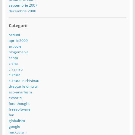
septembrie 2007
decembrie 2006
Categorii
actiuni
aprilie2009
articole
blogomania
ceata
china
chisinau
cultura
cultura in chisinau
drepturile omului
eco-anarhism
expozitii
foto-thought
freesoftware
fun
globalism
google
hacktivism