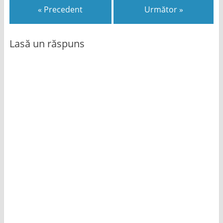
« Precedent
Următor »
Lasă un răspuns