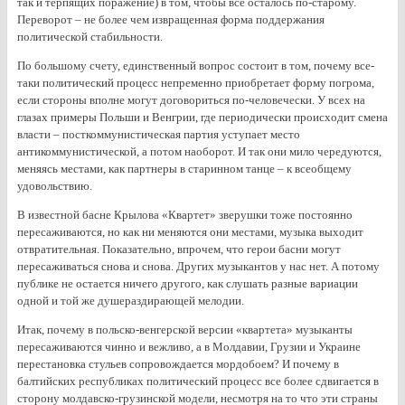
так и терпящих поражение) в том, чтобы все осталось по-старому.
Переворот – не более чем извращенная форма поддержания
политической стабильности.
По большому счету, единственный вопрос состоит в том, почему все-
таки политический процесс непременно приобретает форму погрома,
если стороны вполне могут договориться по-человечески. У всех на
глазах примеры Польши и Венгрии, где периодически происходит смена
власти – посткоммунистическая партия уступает место
антикоммунистической, а потом наоборот. И так они мило чередуются,
меняясь местами, как партнеры в старинном танце – к всеобщему
удовольствию.
В известной басне Крылова «Квартет» зверушки тоже постоянно
пересаживаются, но как ни меняются они местами, музыка выходит
отвратительная. Показательно, впрочем, что герои басни могут
пересаживаться снова и снова. Других музыкантов у нас нет. А потому
публике не остается ничего другого, как слушать разные вариации
одной и той же душераздирающей мелодии.
Итак, почему в польско-венгерской версии «квартета» музыканты
пересаживаются чинно и вежливо, а в Молдавии, Грузии и Украине
перестановка стульев сопровождается мордобоем? И почему в
балтийских республиках политический процесс все более сдвигается в
сторону молдавско-грузинской модели, несмотря на то что эти страны