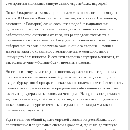
уже приняты в цивилизованную семью европейских народов?
По всей видимости, главная причина лежит в социологии правящего
класса. В Польше и Венгрии (точно так же, как в Чехии, Словении и,
возможно, в Болгарии) сложилось некое подобие национальной
буржуазии, которая сохраняет реальную экономическую власть и
собственность независимо от того, как распределяются места в
парламенте и в правительстве. Государство, в полном соответствии с
либеральной теорией, получило роль «ночного сторожа», главная
задача которого охранять достояние имущего меньшинства от
неимущего большинства. И если эти сторожа регулярно меняются, то
так только лучше – больше будут проявлять рвения.
Но стоит взглянуть на соседние посткоммунистические страны, как
становится ясно: полноценного буржуазного класса здесь нет, есть
скорее буржуазно-бюрократические кланы, поделившие собственность.
Смена власти чревата перераспределением собственности, а потому
власть надо удерживать силовыми методами. На худой конец, отдавая
ее, ставить условия, требовать гарантий, а гарантии эти подкреплять
тоже силовым ресурсом (если вы свергли нас, то завтра мы так же
сможем свергнуть вас).
Беда в том, что общий кризис мировой экономики дестабилизирует
политические и социальные системы даже там, где было достигнуто