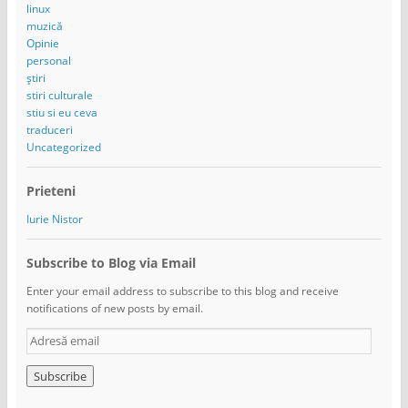
linux
muzică
Opinie
personal
știri
stiri culturale
stiu si eu ceva
traduceri
Uncategorized
Prieteni
Iurie Nistor
Subscribe to Blog via Email
Enter your email address to subscribe to this blog and receive
notifications of new posts by email.
A
d
r
e
s