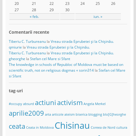
20
21
22
23
24
25
26
27
28
29
30
« feb.
iun. »
Comentarii recente
Tiberiu C. Turbureanu
la
Vreau strada Eprubetei și la Chișinău.
qmiurie
la
Vreau strada Eprubetei și la Chișinău.
Tiberiu C. Turbureanu
la
Vreau strada Eprubetei și la Chișinău.
gheorghe
la
Stefan cel Mare si Sfant
The knowledge in schools of Republoc of Moldova must be based on
scientific truth, not on religious dogmas « sorin314
la
Stefan cel Mare
si Sfant
tag-uri
actiuni
activism
#occupy
absurd
Angela Merkel
aprilie2009
arta
articole
ateism
biserica
blogging
blo[G]heorghe
Chisinau
ceata
Ceata in Moldova
Coreea de Nord
cultura