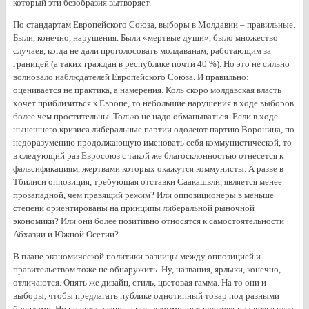
который эти безобразия вытворяет.
По стандартам Европейского Союза, выборы в Молдавии – правильные.
Были, конечно, нарушения. Были «мертвые души», было множество
случаев, когда не дали проголосовать молдаванам, работающим за
границей (а таких граждан в республике почти 40 %). Но это не сильно
волновало наблюдателей Европейского Союза. И правильно:
оценивается не практика, а намерения. Коль скоро молдавская власть
хочет приблизиться к Европе, то небольшие нарушения в ходе выборов
более чем простительны. Только не надо обманываться. Если в ходе
нынешнего кризиса либеральные партии одолеют партию Воронина, по
недоразумению продолжающую именовать себя коммунистической, то
в следующий раз Евросоюз с такой же благосклонностью отнесется к
фальсификациям, жертвами которых окажутся коммунисты. А разве в
Тбилиси оппозиция, требующая отставки Саакашвли, является менее
прозападной, чем правящий режим? Или оппозиционеры в меньше
степени ориентированы на принципы либеральной рыночной
экономики? Или они более позитивно относятся к самостоятельности
Абхазии и Южной Осетии?
В плане экономической политики разницы между оппозицией и
правительством тоже не обнаружить. Ну, названия, ярлыки, конечно,
отличаются. Опять же дизайн, стиль, цветовая гамма. На то они и
выборы, чтобы предлагать публике однотипный товар под разными
брендами. Но по сути разницы нет: «коммунистическое» правительство