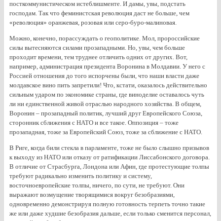
посткоммунистическом истеблишменте. И дамы, увы, подстать
господам. Так что феминистская революция даст не больше, чем
«революция» оранжевая, розовая или серо-буро-малиновая.
Можно, конечно, порассуждать о геополитике. Мол, пророссийские
силы вытесняются силами прозападными. Но, увы, чем больше
проходит времени, тем труднее отличить одних от других. Вот,
например, администрация президента Воронина в Молдавии. У него с
Россией отношения до того испорчены были, что наши власти даже
молдавское вино пить запретили! Что, кстати, оказалось действительно
сильным ударом по экономике страны, где виноделие оставалось чуть
ли ни единственной живой отраслью народного хозяйства. В общем,
Воронин – прозападный политик, лучший друг Европейского Союза,
сторонник сближения с НАТО и все такое. Оппозиция – тоже
прозападная, тоже за Европейский Союз, тоже за сближение с НАТО.
В Риге, когда били стекла в парламенте, тоже не было слышно призывов
к выходу из НАТО или отказу от ратификации Лиссабонского договора.
В отличие от Страсбурга, Лондона или Афин, где протестующие толпы
требуют радикально изменить политику и систему,
восточноевропейские толпы, ничего, по сути, не требуют. Они
выражают возмущение творящимися вокруг безобразиями,
одновременно демонстрируя полную готовность терпеть точно такие
же или даже худшие безобразия дальше, если только сменится персонал,