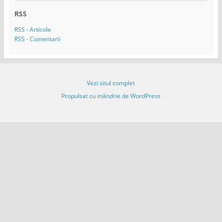
ă
RSS
e
m
RSS - Articole
a
RSS - Comentarii
i
l
Vezi situl complet
Propulsat cu mândrie de WordPress