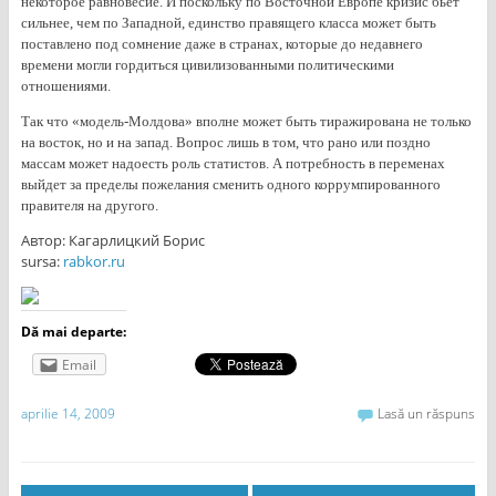
некоторое равновесие. И поскольку по Восточной Европе кризис бьет
сильнее, чем по Западной, единство правящего класса может быть
поставлено под сомнение даже в странах, которые до недавнего
времени могли гордиться цивилизованными политическими
отношениями.
Так что «модель-Молдова» вполне может быть тиражирована не только
на восток, но и на запад. Вопрос лишь в том, что рано или поздно
массам может надоесть роль статистов. А потребность в переменах
выйдет за пределы пожелания сменить одного коррумпированного
правителя на другого.
Автор: Кагарлицкий Борис
sursa:
rabkor.ru
Dă mai departe:
Email
aprilie 14, 2009
Lasă un răspuns