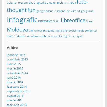
foto-
Culture Freedom Day
drepturile omului in China
Firefox
thought
fun
google
hilarious
icoane
idis viitorul
igor guzun
infografic
libreoffice
INTERVENTII3
Kim
linux
Moldova
offline
oras
progame libere
shell
social media
stefan cel
mare
traducton
varlamov
velohora
wikileaks
zugravu.eu
zyalt
Arhive
ianuarie 2016
octombrie 2015
iunie 2015
martie 2015
octombrie 2014
iunie 2014
martie 2014
februarie 2014
septembrie 2013
august 2013
martie 2013
februarie 2013