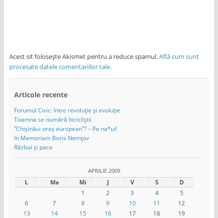
Acest sit folosește Akismet pentru a reduce spamul.
Află cum sunt
procesate datele comentariilor tale
.
Articole recente
Forumul Civic: între revoluție și evoluție
Toamna se numără bicicliștii
”Chișinău: oraș european”? – Pe na*ui!
In Memoriam Boris Nemțov
Război și pace
APRILIE 2009
L
Ma
Mi
J
V
S
D
1
2
3
4
5
6
7
8
9
10
11
12
13
14
15
16
17
18
19