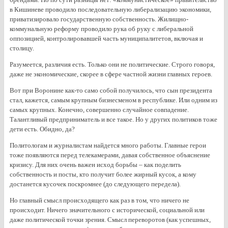
в Кишиневе проводило последовательную либерализацию экономики,
приватизировало государственную собственность. Жилищно-
коммунальную реформу проводило рука об руку с либеральной
оппозицией, контролировавшей часть муниципалитетов, включая и
столицу.
Разумеется, различия есть. Только они не политические. Строго говоря,
даже не экономические, скорее в сфере частной жизни главных героев.
Вот при Воронине как-то само собой получилось, что сын президента
стал, кажется, самым крупным бизнесменом в республике. Или одним из
самых крупных. Конечно, совершенно случайное совпадение.
Талантливый предприниматель и все такое. Но у других политиков тоже
дети есть. Обидно, да?
Политологам и журналистам найдется много работы. Главные герои
тоже появляются перед телекамерами, давая собственное объяснение
кризису. Для них очень важен исход борьбы – как поделить
собственность и посты, кто получит более жирный кусок, а кому
достанется кусочек поскромнее (до следующего передела).
Но главный смысл происходящего как раз в том, что ничего не
происходит. Ничего значительного с исторической, социальной или
даже политической точки зрения. Смысл переворотов (как успешных,