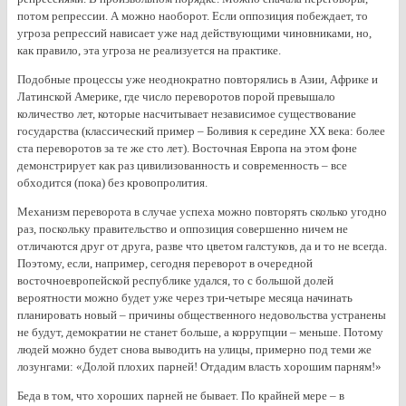
потом репрессии. А можно наоборот. Если оппозиция побеждает, то
угроза репрессий нависает уже над действующими чиновниками, но,
как правило, эта угроза не реализуется на практике.
Подобные процессы уже неоднократно повторялись в Азии, Африке и
Латинской Америке, где число переворотов порой превышало
количество лет, которые насчитывает независимое существование
государства (классический пример – Боливия к середине ХХ века: более
ста переворотов за те же сто лет). Восточная Европа на этом фоне
демонстрирует как раз цивилизованность и современность – все
обходится (пока) без кровопролития.
Механизм переворота в случае успеха можно повторять сколько угодно
раз, поскольку правительство и оппозиция совершенно ничем не
отличаются друг от друга, разве что цветом галстуков, да и то не всегда.
Поэтому, если, например, сегодня переворот в очередной
восточноевропейской республике удался, то с большой долей
вероятности можно будет уже через три-четыре месяца начинать
планировать новый – причины общественного недовольства устранены
не будут, демократии не станет больше, а коррупции – меньше. Потому
людей можно будет снова выводить на улицы, примерно под теми же
лозунгами: «Долой плохих парней! Отдадим власть хорошим парням!»
Беда в том, что хороших парней не бывает. По крайней мере – в