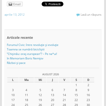
Email
aprilie 13, 2012
Lasă un răspuns
Articole recente
Forumul Civic: între revoluție și evoluție
Toamna se numără bicicliștii
”Chișinău: oraș european”? – Pe na*ui!
In Memoriam Boris Nemțov
Război și pace
AUGUST 2026
L
Ma
Mi
J
V
S
D
1
2
3
4
5
6
7
8
9
10
11
12
13
14
15
16
17
18
19
20
21
22
23
24
25
26
27
28
29
30