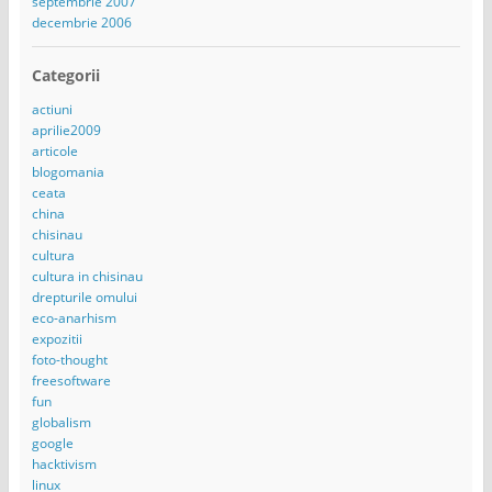
septembrie 2007
decembrie 2006
Categorii
actiuni
aprilie2009
articole
blogomania
ceata
china
chisinau
cultura
cultura in chisinau
drepturile omului
eco-anarhism
expozitii
foto-thought
freesoftware
fun
globalism
google
hacktivism
linux