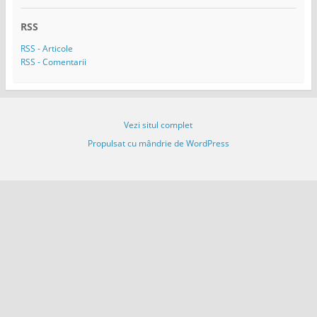
s
ă
RSS
e
m
RSS - Articole
a
RSS - Comentarii
i
l
Vezi situl complet
Propulsat cu mândrie de WordPress