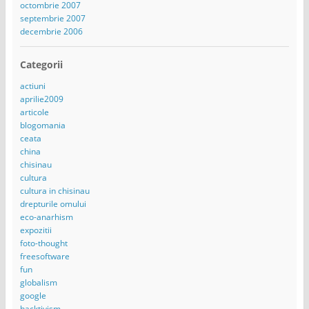
octombrie 2007
septembrie 2007
decembrie 2006
Categorii
actiuni
aprilie2009
articole
blogomania
ceata
china
chisinau
cultura
cultura in chisinau
drepturile omului
eco-anarhism
expozitii
foto-thought
freesoftware
fun
globalism
google
hacktivism