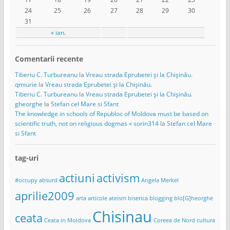
24
25
26
27
28
29
30
31
« ian.
Comentarii recente
Tiberiu C. Turbureanu
la
Vreau strada Eprubetei și la Chișinău.
qmiurie
la
Vreau strada Eprubetei și la Chișinău.
Tiberiu C. Turbureanu
la
Vreau strada Eprubetei și la Chișinău.
gheorghe
la
Stefan cel Mare si Sfant
The knowledge in schools of Republoc of Moldova must be based on
scientific truth, not on religious dogmas « sorin314
la
Stefan cel Mare
si Sfant
tag-uri
actiuni
activism
#occupy
absurd
Angela Merkel
aprilie2009
arta
articole
ateism
biserica
blogging
blo[G]heorghe
Chisinau
ceata
Ceata in Moldova
Coreea de Nord
cultura