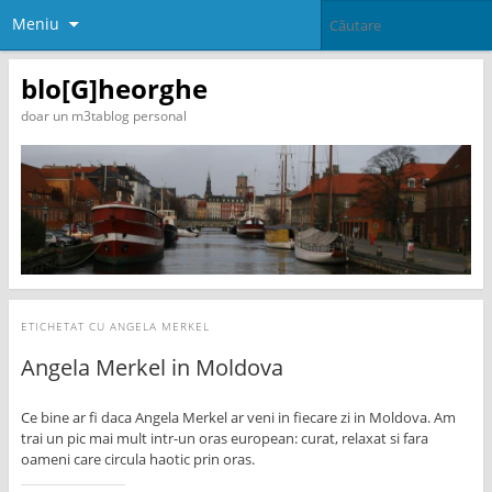
Meniu
blo[G]heorghe
doar un m3tablog personal
ETICHETAT CU
ANGELA MERKEL
Angela Merkel in Moldova
Ce bine ar fi daca Angela Merkel ar veni in fiecare zi in Moldova. Am
trai un pic mai mult intr-un oras european: curat, relaxat si fara
oameni care circula haotic prin oras.