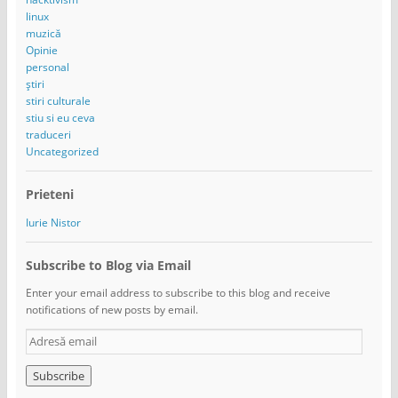
linux
muzică
Opinie
personal
știri
stiri culturale
stiu si eu ceva
traduceri
Uncategorized
Prieteni
Iurie Nistor
Subscribe to Blog via Email
Enter your email address to subscribe to this blog and receive
notifications of new posts by email.
A
d
r
e