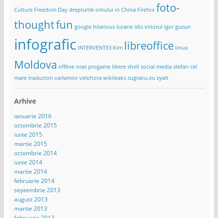
foto-
Culture Freedom Day
drepturile omului in China
Firefox
thought
fun
google
hilarious
icoane
idis viitorul
igor guzun
infografic
libreoffice
INTERVENTII3
Kim
linux
Moldova
offline
oras
progame libere
shell
social media
stefan cel
mare
traducton
varlamov
velohora
wikileaks
zugravu.eu
zyalt
Arhive
ianuarie 2016
octombrie 2015
iunie 2015
martie 2015
octombrie 2014
iunie 2014
martie 2014
februarie 2014
septembrie 2013
august 2013
martie 2013
februarie 2013