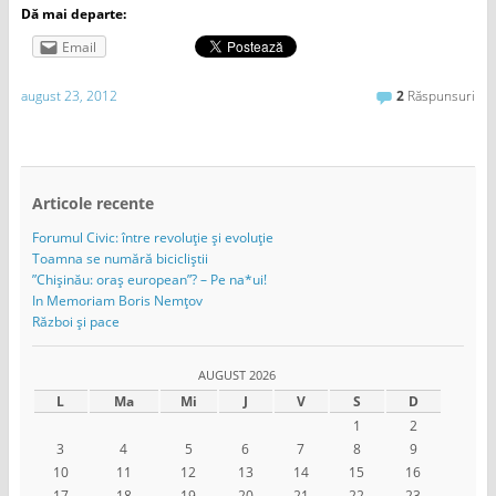
Dă mai departe:
Email
august 23, 2012
2
Răspunsuri
Articole recente
Forumul Civic: între revoluție și evoluție
Toamna se numără bicicliștii
”Chișinău: oraș european”? – Pe na*ui!
In Memoriam Boris Nemțov
Război și pace
AUGUST 2026
L
Ma
Mi
J
V
S
D
1
2
3
4
5
6
7
8
9
10
11
12
13
14
15
16
17
18
19
20
21
22
23