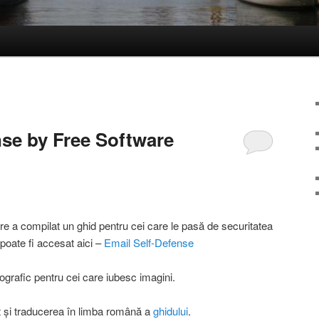
nse by Free Software
e a compilat un ghid pentru cei care le pasă de securitatea
l poate fi accesat aici –
Email Self-Defense
fografic pentru cei care iubesc imagini.
t și traducerea în limba română a
ghidului
.