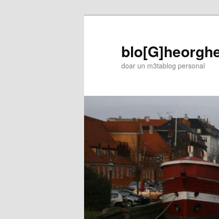
blo[G]heorgh
doar un m3tablog personal