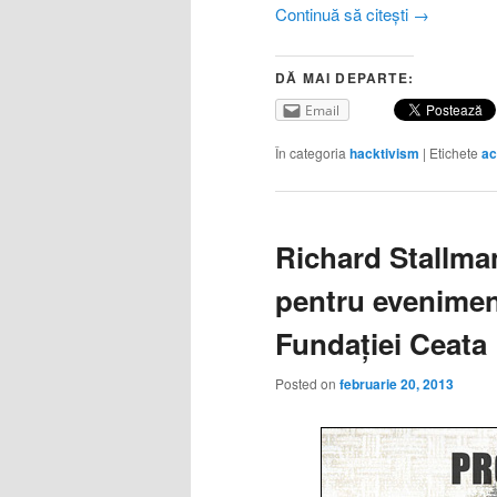
Continuă să citești
→
DĂ MAI DEPARTE:
Email
În categoria
hacktivism
|
Etichete
ac
Richard Stallman
pentru evenimen
Fundației Ceata
Posted on
februarie 20, 2013