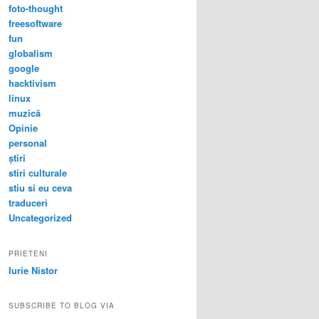
foto-thought
freesoftware
fun
globalism
google
hacktivism
linux
muzică
Opinie
personal
știri
stiri culturale
stiu si eu ceva
traduceri
Uncategorized
PRIETENI
Iurie Nistor
SUBSCRIBE TO BLOG VIA