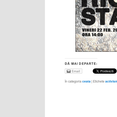
DĂ MAI DEPARTE:
Email
În categoria
ceata
|
Etichete
activis