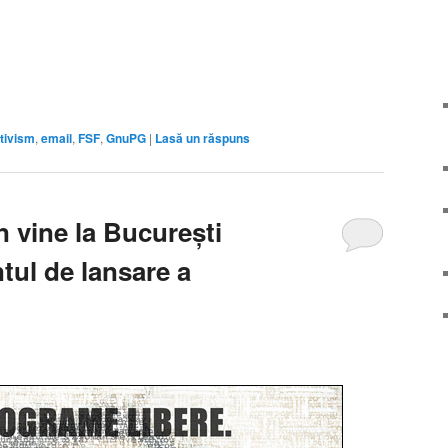
tivism
,
email
,
FSF
,
GnuPG
|
Lasă un răspuns
 vine la București
tul de lansare a