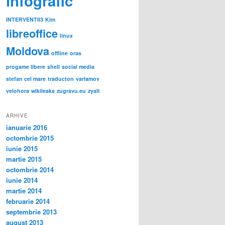
infografic
INTERVENTII3
Kim
libreoffice
linux
Moldova
offline
oras
progame libere
shell
social media
stefan cel mare
traducton
varlamov
velohora
wikileaks
zugravu.eu
zyalt
ARHIVE
ianuarie 2016
octombrie 2015
iunie 2015
martie 2015
octombrie 2014
iunie 2014
martie 2014
februarie 2014
septembrie 2013
august 2013