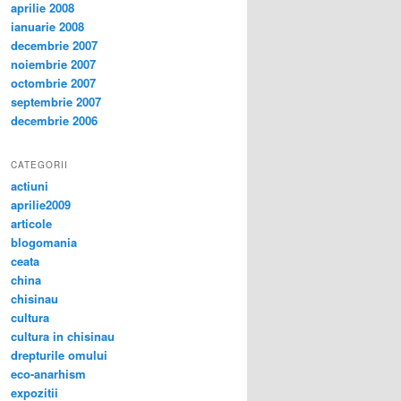
aprilie 2008
ianuarie 2008
decembrie 2007
noiembrie 2007
octombrie 2007
septembrie 2007
decembrie 2006
CATEGORII
actiuni
aprilie2009
articole
blogomania
ceata
china
chisinau
cultura
cultura in chisinau
drepturile omului
eco-anarhism
expozitii