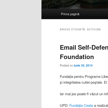
Meniu
Prima pagină
Sari
Sari
principal
la
la
ARHIVE ETICHETĂ:
ACTIVISM
conținutul
conținutul
Email Self-Defe
principal
secundar
Foundation
Posted on
iunie 30, 2014
Fundația pentru Programe Liber
și integritatea cutiei poștale. E
Iar mai jos poate fi văzut un in
UPD:
Fundația Ceata
a realiza