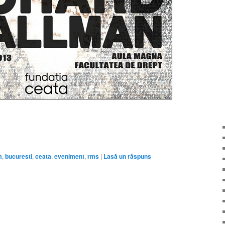
m
,
bucuresti
,
ceata
,
eveniment
,
rms
|
Lasă un răspuns