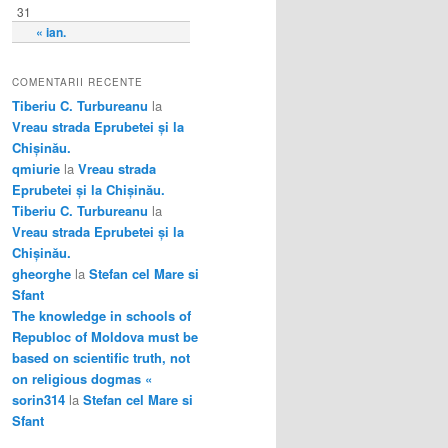
31
« ian.
COMENTARII RECENTE
Tiberiu C. Turbureanu
la
Vreau strada Eprubetei și la
Chișinău.
qmiurie
la
Vreau strada
Eprubetei și la Chișinău.
Tiberiu C. Turbureanu
la
Vreau strada Eprubetei și la
Chișinău.
gheorghe
la
Stefan cel Mare si
Sfant
The knowledge in schools of
Republoc of Moldova must be
based on scientific truth, not
on religious dogmas «
sorin314
la
Stefan cel Mare si
Sfant