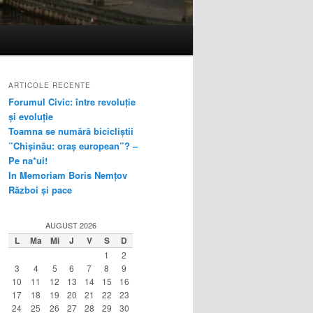
ARTICOLE RECENTE
Forumul Civic: între revoluție
și evoluție
Toamna se numără bicicliștii
”Chișinău: oraș european”? –
Pe na*ui!
In Memoriam Boris Nemțov
Război și pace
AUGUST 2026
L
Ma
Mi
J
V
S
D
1
2
3
4
5
6
7
8
9
10
11
12
13
14
15
16
17
18
19
20
21
22
23
24
25
26
27
28
29
30