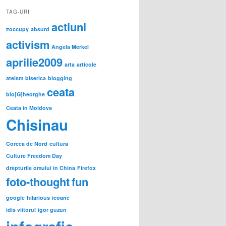
TAG-URI
actiuni
#occupy
absurd
activism
Angela Merkel
aprilie2009
arta
articole
ateism
biserica
blogging
ceata
blo[G]heorghe
Ceata in Moldova
Chisinau
Coreea de Nord
cultura
Culture Freedom Day
drepturile omului in China
Firefox
foto-thought
fun
google
hilarious
icoane
idis viitorul
igor guzun