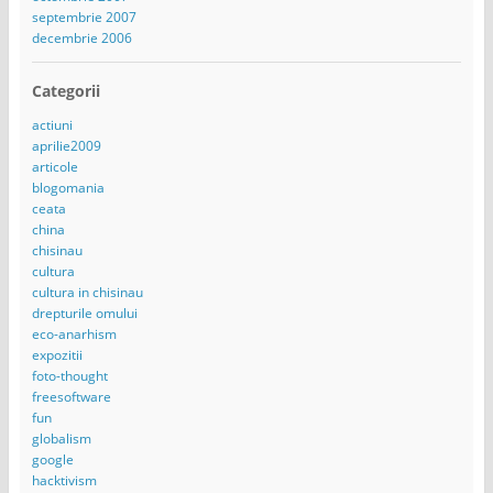
septembrie 2007
decembrie 2006
Categorii
actiuni
aprilie2009
articole
blogomania
ceata
china
chisinau
cultura
cultura in chisinau
drepturile omului
eco-anarhism
expozitii
foto-thought
freesoftware
fun
globalism
google
hacktivism