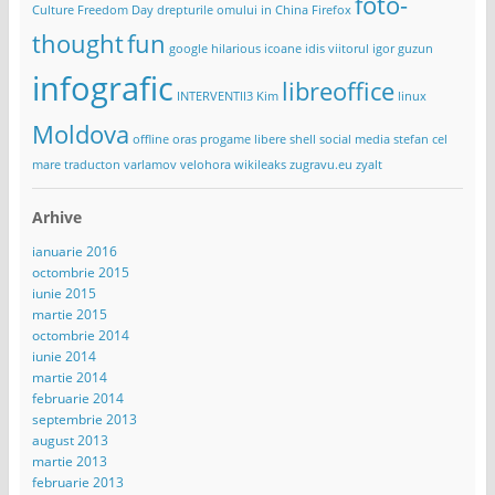
foto-
Culture Freedom Day
drepturile omului in China
Firefox
thought
fun
google
hilarious
icoane
idis viitorul
igor guzun
infografic
libreoffice
INTERVENTII3
Kim
linux
Moldova
offline
oras
progame libere
shell
social media
stefan cel
mare
traducton
varlamov
velohora
wikileaks
zugravu.eu
zyalt
Arhive
ianuarie 2016
octombrie 2015
iunie 2015
martie 2015
octombrie 2014
iunie 2014
martie 2014
februarie 2014
septembrie 2013
august 2013
martie 2013
februarie 2013