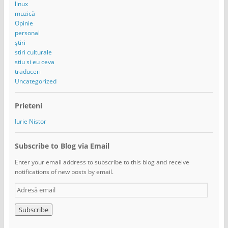
linux
muzică
Opinie
personal
știri
stiri culturale
stiu si eu ceva
traduceri
Uncategorized
Prieteni
Iurie Nistor
Subscribe to Blog via Email
Enter your email address to subscribe to this blog and receive
notifications of new posts by email.
A
d
r
e
s