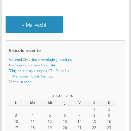
«
Mai vechi
Articole recente
Forumul Civic: între revoluție și evoluție
Toamna se numără bicicliștii
”Chișinău: oraș european”? – Pe na*ui!
In Memoriam Boris Nemțov
Război și pace
AUGUST 2026
L
Ma
Mi
J
V
S
D
1
2
3
4
5
6
7
8
9
10
11
12
13
14
15
16
17
18
19
20
21
22
23