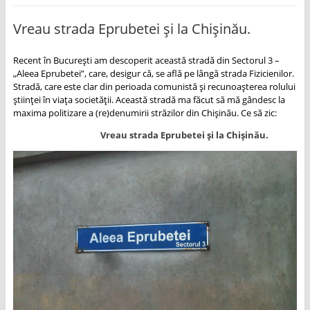
Vreau strada Eprubetei și la Chișinău.
Recent în București am descoperit această stradă din Sectorul 3 –
„Aleea Eprubetei”, care, desigur că, se află pe lângă strada Fizicienilor.
Stradă, care este clar din perioada comunistă și recunoașterea rolului
științei în viața societății. Această stradă ma făcut să mă gândesc la
maxima politizare a (re)denumirii străzilor din Chișinău. Ce să zic:
Vreau strada Eprubetei și la Chișinău.