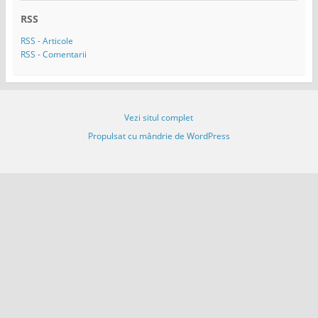
ă
RSS
e
m
RSS - Articole
a
RSS - Comentarii
i
l
Vezi situl complet
Propulsat cu mândrie de WordPress