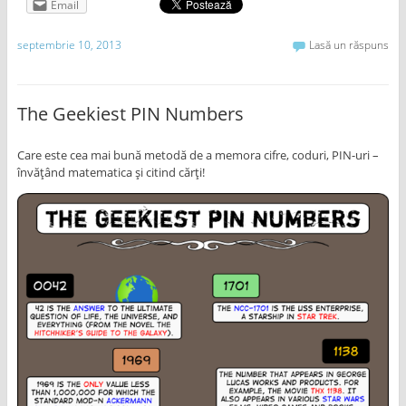
Email
septembrie 10, 2013
Lasă un răspuns
The Geekiest PIN Numbers
Care este cea mai bună metodă de a memora cifre, coduri, PIN-uri –
învățând matematica și citind cărți!