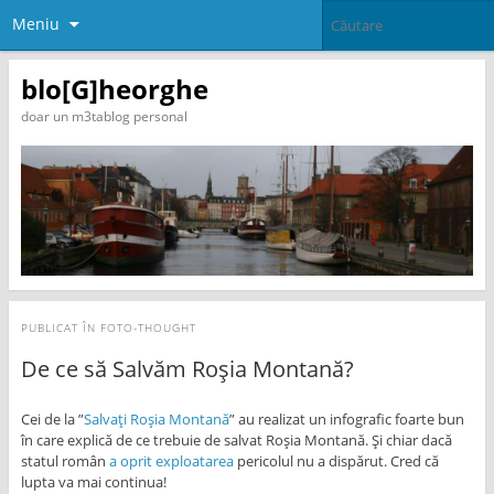
Meniu
blo[G]heorghe
doar un m3tablog personal
PUBLICAT ÎN
FOTO-THOUGHT
De ce să Salvăm Roșia Montană?
Cei de la ”
Salvați Roșia Montană
” au realizat un infografic foarte bun
în care explică de ce trebuie de salvat Roșia Montană. Și chiar dacă
statul român
a oprit exploatarea
pericolul nu a dispărut. Cred că
lupta va mai continua!