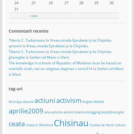
24
25
26
27
28
29
30
31
« ian.
Comentarii recente
Tiberiu C. Turbureanu
la
Vreau strada Eprubetei și la Chișinău.
qmiurie
la
Vreau strada Eprubetei și la Chișinău.
Tiberiu C. Turbureanu
la
Vreau strada Eprubetei și la Chișinău.
gheorghe
la
Stefan cel Mare si Sfant
The knowledge in schools of Republoc of Moldova must be based on
scientific truth, not on religious dogmas « sorin314
la
Stefan cel Mare
si Sfant
tag-uri
actiuni
activism
#occupy
absurd
Angela Merkel
aprilie2009
arta
articole
ateism
biserica
blogging
blo[G]heorghe
Chisinau
ceata
Ceata in Moldova
Coreea de Nord
cultura