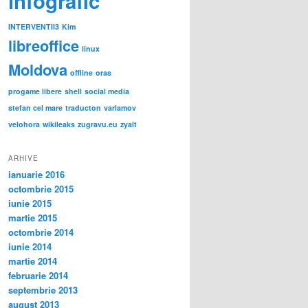
infografic
INTERVENTII3
Kim
libreoffice
linux
Moldova
offline
oras
progame libere
shell
social media
stefan cel mare
traducton
varlamov
velohora
wikileaks
zugravu.eu
zyalt
ARHIVE
ianuarie 2016
octombrie 2015
iunie 2015
martie 2015
octombrie 2014
iunie 2014
martie 2014
februarie 2014
septembrie 2013
august 2013