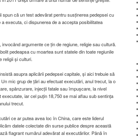
nii spun că un test adevărat pentru susţinerea pedepsei cu
a executa, ci dispunerea de a accepta posibilitatea
ă, invocând argumente ce ţin de regiune, religie sau cultură.
bolit pedeapsa cu moartea sunt statele din toate regiunile
religii şi culturi.
nsistă asupra aplicării pedepsei capitale, şi aici trebuie să
. Un mic grup de ţări au efectuat executări, anul trecut, la o
are, spânzurare, injecţii fatale sau împuşcare, la nivel
 executate, iar cel puţin 18,750 se mai aflau sub sentinţa
nului trecut.
tări ce ar putea avea loc în China, care este liderul
blicăm datele colectate din surse publice despre această
ază flagrant numărul adevărat al executărilor. Până în