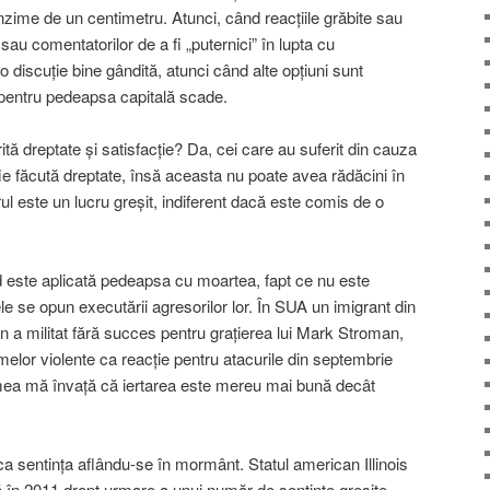
nzime de un centimetru. Atunci, când reacţiile grăbite sau
r sau comentatorilor de a fi „puternici” în lupta cu
 o discuţie bine gândită, atunci când alte opţiuni sunt
 pentru pedeapsa capitală scade.
tă dreptate şi satisfacţie? Da, cei care au suferit din cauza
ie făcută dreptate, însă aceasta nu poate avea rădăcini în
l este un lucru greşit, indiferent dacă este comis de o
nd este aplicată pedeapsa cu moartea, fapt ce nu este
le se opun executării agresorilor lor. În SUA un imigrant din
a militat fără succes pentru graţierea lui Mark Stroman,
melor violente ca reacţie pentru atacurile din septembrie
mea mă învaţă că iertarea este mereu mai bună decât
a sentinţa aflându-se în mormânt. Statul american Illinois
 în 2011 drept urmare a unui număr de sentinţe greşite.