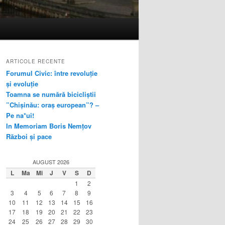
ARTICOLE RECENTE
Forumul Civic: între revoluție
și evoluție
Toamna se numără bicicliștii
”Chișinău: oraș european”? –
Pe na*ui!
In Memoriam Boris Nemțov
Război și pace
AUGUST 2026
L
Ma
Mi
J
V
S
D
1
2
3
4
5
6
7
8
9
10
11
12
13
14
15
16
17
18
19
20
21
22
23
24
25
26
27
28
29
30