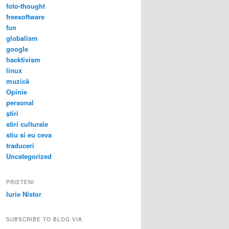
foto-thought
freesoftware
fun
globalism
google
hacktivism
linux
muzică
Opinie
personal
știri
stiri culturale
stiu si eu ceva
traduceri
Uncategorized
PRIETENI
Iurie Nistor
SUBSCRIBE TO BLOG VIA