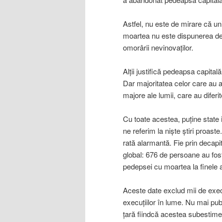
Astfel, nu este de mirare că u
moartea nu este dispunerea de 
omorârii nevinovaţilor.
Alţii justifică pedeapsa capital
Dar majoritatea celor care au a
majore ale lumii, care au diferite 
Cu toate acestea, puţine state i
ne referim la nişte ştiri proaste
rată alarmantă. Fie prin decapit
global: 676 de persoane au fost
pedepsei cu moartea la finele a
Aceste date exclud mii de execu
execuţiilor în lume. Nu mai pu
ţară fiindcă acestea subestime