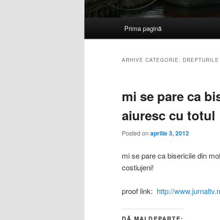
Meniu
Prima pagină
Sari
Sari
principal
la
la
ARHIVE CATEGORIE:
DREPTURILE
conținutul
conținutul
mi se pare ca bi
principal
secundar
aiuresc cu totul
Posted on
aprilie 3, 2012
mi se pare ca bisericile din mol
costiujeni!
proof link:
http://www.jurnaltv
DĂ MAI DEPARTE: