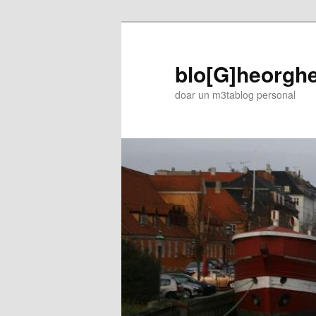
blo[G]heorgh
doar un m3tablog personal