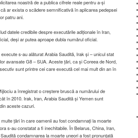
icitarea noastră de a publica cifrele reale pentru a-şi
 că ar exista o scădere semnificativă în aplicarea pedepsei
or patru ani.
lud datele credibile despre executările adiţionale în Iran,
cial, deşi ar putea aproape dubla numărul oficial.
ă execute s-au alăturat Arabia Saudită, Irak şi – unicul stat
lor avansate G8 – SUA. Aceste ţări, ca şi Coreea de Nord,
cutiv sunt printre cei care execută cel mai mult din an în
ijlociu a înregistrat o creştere bruscă a numărului de
ât în 2010. Irak, Iran, Arabia Saudită şi Yemen sunt
din aceste cazuri.
 multe ţări în care oamenii au fost condamnaţi la moarte
a s-au constatat a fi inechitabile. În Belarus, China, Iran,
a Saudită condamnarea la moarte uneori a fost pronunţată