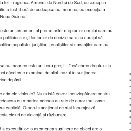
 la fel – regiunea Americii de Nord şi de Sud, cu excepţia
ic a fost liberă de pedeapsa cu moartea, cu excepţia a
a Noua Guinee.
este un testament al promotorilor drepturilor omului care au
 politicienilor şi factorilor de decizie care au curajul să
tice populiste, juriştilor, jurnaliştilor şi savanţilor care au
a cu moartea este un lucru greşit – încălcarea dreptului la
unci când este examinat detaliat, cazul în susţinerea
ine depăşit.
e crimele violente? Nu există dovezi convingătoare pentru
t pedeapsa cu moartea adesea au rate de omor mai joase
a capitală. Omorul sancţionat de stat încurajează
menta cicluri de violenţă şi răzbunare.
 a executărilor: o asemenea susţinere de obicei are o