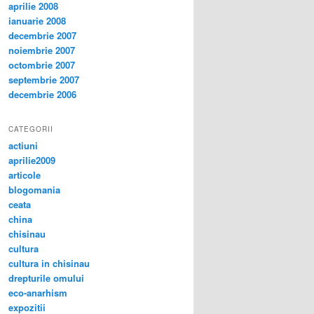
aprilie 2008
ianuarie 2008
decembrie 2007
noiembrie 2007
octombrie 2007
septembrie 2007
decembrie 2006
CATEGORII
actiuni
aprilie2009
articole
blogomania
ceata
china
chisinau
cultura
cultura in chisinau
drepturile omului
eco-anarhism
expozitii