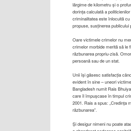
lărgime de kilometru şi o profu
dorinţa calculată a politicienilo
criminalitatea este înlocuită cu
propuse, susţinerea publicului
Oare victimele crimelor nu meri
crimelor morbide merită să le f
răzbunarea propriu-zisă. Omoru
persoană sau de un stat.
Unii îşi găsesc satisfacţia câ
evident în sine – uneori victime
Bangladesh numit Rais Bhuiyan 
care îl împuşcase în timpul cri
2001. Rais a spus: „Credinţa 
răzbunarea”.
Şi desigur nimeni nu poate atac
a abandonat pedeapsa capitală