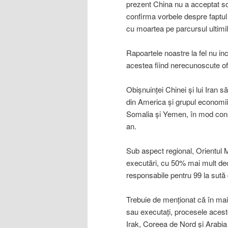
prezent China nu a acceptat sol
confirma vorbele despre faptul
cu moartea pe parcursul ultimil
Rapoartele noastre la fel nu inc
acestea fiind nerecunoscute ofi
Obişnuinţei Chinei şi lui Iran s
din America şi grupul economii
Somalia şi Yemen, în mod conse
an.
Sub aspect regional, Orientul M
executări, cu 50% mai mult dec
responsabile pentru 99 la sută 
Trebuie de menţionat că în mai
sau executaţi, procesele acestor
Irak, Coreea de Nord şi Arabi