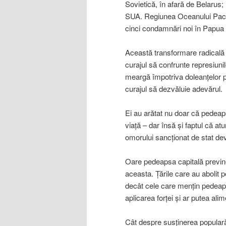
Sovietică, în afară de Belarus;
SUA. Regiunea Oceanului Pacif
cinci condamnări noi în Papu
Această transformare radicală 
curajul să confrunte represiunile
meargă împotriva doleanţelor poli
curajul să dezvăluie adevărul.
Ei au arătat nu doar că pedeaps
viaţă – dar însă şi faptul că at
omorului sancţionat de stat dev
Oare pedeapsa capitală previn
aceasta. Ţările care au aboli
decât cele care menţin pedeaps
aplicarea forţei şi ar putea ali
Cât despre susţinerea populară