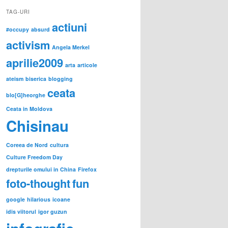
TAG-URI
actiuni
#occupy
absurd
activism
Angela Merkel
aprilie2009
arta
articole
ateism
biserica
blogging
ceata
blo[G]heorghe
Ceata in Moldova
Chisinau
Coreea de Nord
cultura
Culture Freedom Day
drepturile omului in China
Firefox
foto-thought
fun
google
hilarious
icoane
idis viitorul
igor guzun