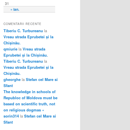
31
« ian.
COMENTARII RECENTE
Tiberiu C. Turbureanu
la
Vreau strada Eprubetei și la
Chișinău.
qmiurie
la
Vreau strada
Eprubetei și la Chișinău.
Tiberiu C. Turbureanu
la
Vreau strada Eprubetei și la
Chișinău.
gheorghe
la
Stefan cel Mare si
Sfant
The knowledge in schools of
Republoc of Moldova must be
based on scientific truth, not
on religious dogmas «
sorin314
la
Stefan cel Mare si
Sfant