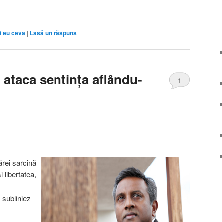
si eu ceva
|
Lasă un răspuns
ataca sentinţa aflându-
1
ărei sarcină
 libertatea,
 subliniez