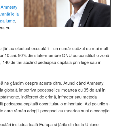
l Amnesty
amnările la
eaga lume
,
psa cu
e ţări au efectuat executări – un număr scăzut cu mai mult
ilor 10 ani. 90% din state-membre ONU au constituit o zonă
 140 de ţări abolind pedeapsa capitală prin lege sau în
 să ne gândim despre aceste cifre. Atunci când Amnesty
a globală împotriva pedepsei cu moartea cu 35 de ani în
talmente, indiferent de crimă, infractor sau metoda
lit pedeapsa capitală constituiau o minoritate. Azi polurile s-
te care rămân adepţii pedepsei cu moartea sunt o excepţie.
cutări includea toată Europa şi ţările din fosta Uniune