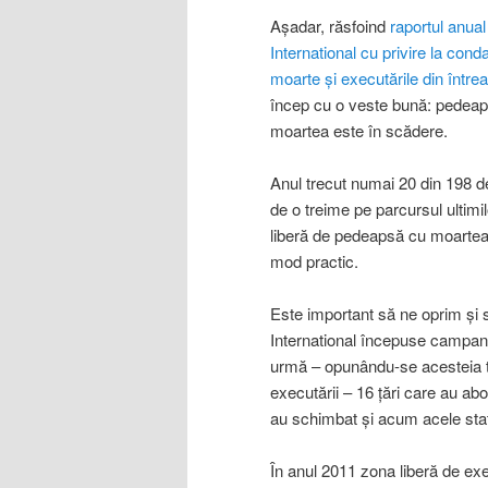
Aşadar, răsfoind
raportul anua
International cu privire la cond
moarte şi executările din într
încep cu o veste bună: pedea
moartea este în scădere.
Anul trecut numai 20 din 198 d
de o treime pe parcursul ultim
liberă de pedeapsă cu moartea,
mod practic.
Este important să ne oprim şi
International începuse campani
urmă – opunându-se acesteia to
executării – 16 ţări care au abo
au schimbat şi acum acele sta
În anul 2011 zona liberă de exe