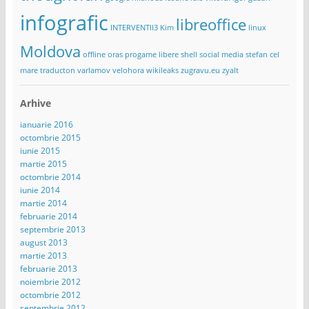
infografic
libreoffice
INTERVENTII3
Kim
linux
Moldova
offline
oras
progame libere
shell
social media
stefan cel
mare
traducton
varlamov
velohora
wikileaks
zugravu.eu
zyalt
Arhive
ianuarie 2016
octombrie 2015
iunie 2015
martie 2015
octombrie 2014
iunie 2014
martie 2014
februarie 2014
septembrie 2013
august 2013
martie 2013
februarie 2013
noiembrie 2012
octombrie 2012
septembrie 2012