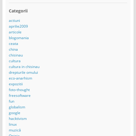
Categorii
actiuni
aprilie2009
articole
blogomania
ceata
china
chisinau
cultura
cultura in chisinau
drepturile omului
eco-anarhism
expozitii
foto-thought
freesoftware
fun
globalism
google
hacktivism
linux
muzică
Opinie