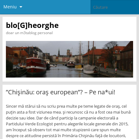
Meniu
blo[G]heorghe
doar un m3tablog personal
”Chișinău: oraș european”? – Pe na*ui!
Sincer mă stărui să nu scriu prea multe pe teme legate de oraș, cel
puțin asta a fost viziunea mea. și recunosc că nu a fost cea mai bună
decizie sau idee. Dar de când particip la campanie electorală a
Partidului Verde Ecologist pentru alegerile locale generale din 2015,
am început să observ tot mai multe stupizenii care spun multe
despre ce atitudine persistă în Primăria Chișinău față de locuitorii,