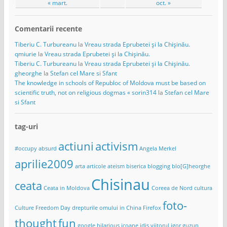
« mart.
oct. »
Comentarii recente
Tiberiu C. Turbureanu
la
Vreau strada Eprubetei și la Chișinău.
qmiurie
la
Vreau strada Eprubetei și la Chișinău.
Tiberiu C. Turbureanu
la
Vreau strada Eprubetei și la Chișinău.
gheorghe
la
Stefan cel Mare si Sfant
The knowledge in schools of Republoc of Moldova must be based on
scientific truth, not on religious dogmas « sorin314
la
Stefan cel Mare
si Sfant
tag-uri
actiuni
activism
#occupy
absurd
Angela Merkel
aprilie2009
arta
articole
ateism
biserica
blogging
blo[G]heorghe
Chisinau
ceata
Ceata in Moldova
Coreea de Nord
cultura
foto-
Culture Freedom Day
drepturile omului in China
Firefox
thought
fun
google
hilarious
icoane
idis viitorul
igor guzun