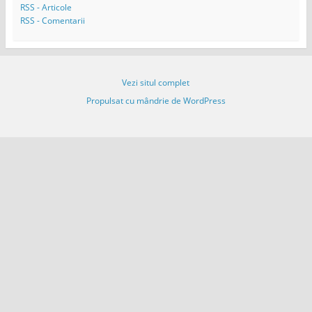
m
RSS - Articole
a
RSS - Comentarii
i
l
Vezi situl complet
Propulsat cu mândrie de WordPress