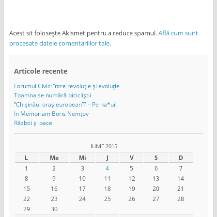
Acest sit folosește Akismet pentru a reduce spamul.
Află cum sunt
procesate datele comentariilor tale
.
Articole recente
Forumul Civic: între revoluție și evoluție
Toamna se numără bicicliștii
”Chișinău: oraș european”? – Pe na*ui!
In Memoriam Boris Nemțov
Război și pace
IUNIE 2015
L
Ma
Mi
J
V
S
D
1
2
3
4
5
6
7
8
9
10
11
12
13
14
15
16
17
18
19
20
21
22
23
24
25
26
27
28
29
30