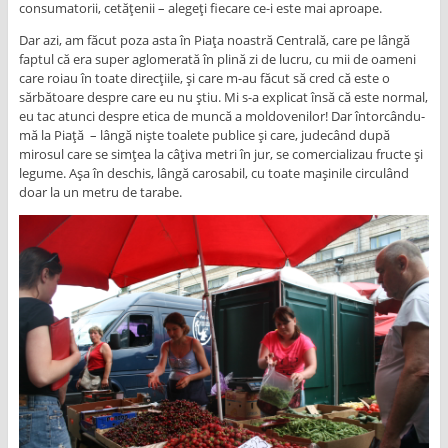
consumatorii, cetățenii – alegeți fiecare ce-i este mai aproape.
Dar azi, am făcut poza asta în Piața noastră Centrală, care pe lângă
faptul că era super aglomerată în plină zi de lucru, cu mii de oameni
care roiau în toate direcțiile, și care m-au făcut să cred că este o
sărbătoare despre care eu nu știu. Mi s-a explicat însă că este normal,
eu tac atunci despre etica de muncă a moldovenilor! Dar întorcându-
mă la Piață – lângă niște toalete publice și care, judecând după
mirosul care se simțea la câțiva metri în jur, se comercializau fructe și
legume. Așa în deschis, lângă carosabil, cu toate mașinile circulând
doar la un metru de tarabe.