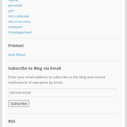
personal
știri
stiri culturale
stiu si eu ceva
traduceri
Uncategorized
Prieteni
Iurie Nistor
Subscribe to Blog via Email
Enter your email address to subscribe to this blog and receive
notifications of new posts by email.
A
d
r
e
s
ă
RSS
e