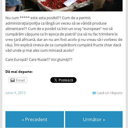
Nu cum ***** este asta posibil?? Cum de a permis
administrația/poliția ca lângă un veceu să se vândă produse
alimentare?? Cum de e posibil ca într-un oraș ”european” noi să
cumpărăm căpșune ca în epoca de piatră? (ca să nu fac trimitere la
vreo țară africană, dar an nu am fost acolo și nu vreau să-i vorbesc de
rău). Îmi explică cineva de ce cumpărătorii cumpără fructe chiar dacă
văd unde și mai ales cum miroasă acolo?
Care Europă? Care Rusie?? Voi glumiți??
Dă mai departe:
Email
iunie 4, 2015
Lasă un răspuns
« Precedent
Următor »