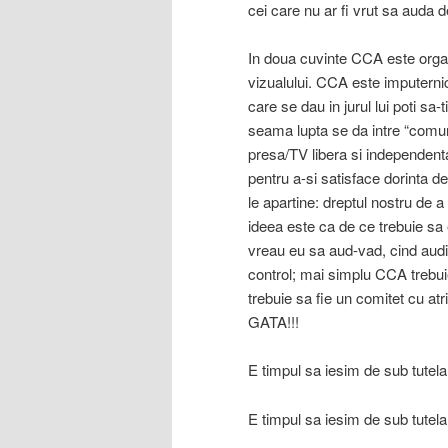
cei care nu ar fi vrut sa auda 
In doua cuvinte CCA este organ
vizualului. CCA este imputernic
care se dau in jurul lui poti sa
seama lupta se da intre “comuni
presa/TV libera si independenta.
pentru a-si satisface dorinta 
le apartine: dreptul nostru de a
ideea este ca de ce trebuie sa 
vreau eu sa aud-vad, cind audio
control; mai simplu CCA trebuie
trebuie sa fie un comitet cu atri
GATA!!!
E timpul sa iesim de sub tutela 
E timpul sa iesim de sub tutela 