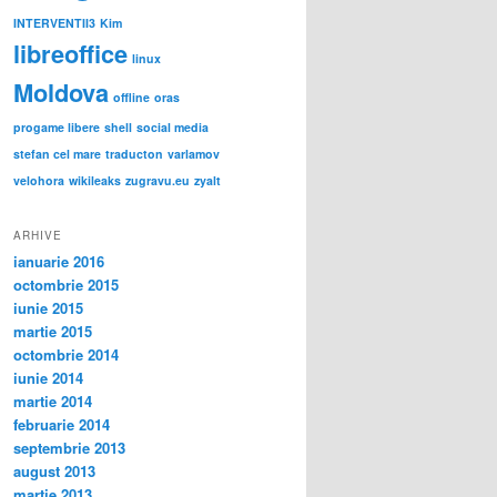
INTERVENTII3
Kim
libreoffice
linux
Moldova
offline
oras
progame libere
shell
social media
stefan cel mare
traducton
varlamov
velohora
wikileaks
zugravu.eu
zyalt
ARHIVE
ianuarie 2016
octombrie 2015
iunie 2015
martie 2015
octombrie 2014
iunie 2014
martie 2014
februarie 2014
septembrie 2013
august 2013
martie 2013