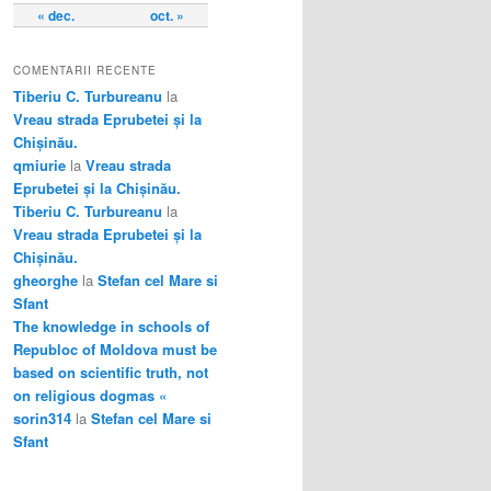
« dec.
oct. »
COMENTARII RECENTE
Tiberiu C. Turbureanu
la
Vreau strada Eprubetei și la
Chișinău.
qmiurie
la
Vreau strada
Eprubetei și la Chișinău.
Tiberiu C. Turbureanu
la
Vreau strada Eprubetei și la
Chișinău.
gheorghe
la
Stefan cel Mare si
Sfant
The knowledge in schools of
Republoc of Moldova must be
based on scientific truth, not
on religious dogmas «
sorin314
la
Stefan cel Mare si
Sfant