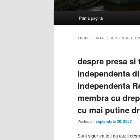
Meniu
Prima pagină
Sari
Sari
principal
la
la
ARHIVE LUNARE:
SEPTEMBRIE 20
conținutul
conținutul
despre presa si t
principal
secundar
independenta di
independenta R
membra cu drept
cu mai putine dr
Posted on
septembrie 30, 2007
Sunt sigur ca toti au auzit des