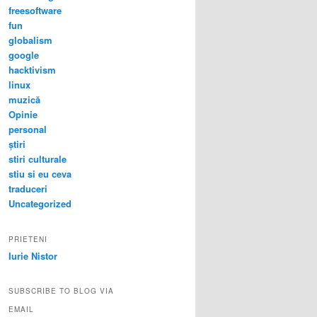
freesoftware
fun
globalism
google
hacktivism
linux
muzică
Opinie
personal
știri
stiri culturale
stiu si eu ceva
traduceri
Uncategorized
PRIETENI
Iurie Nistor
SUBSCRIBE TO BLOG VIA
EMAIL