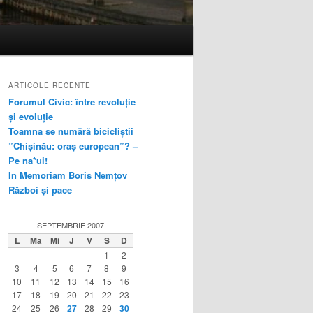
ARTICOLE RECENTE
Forumul Civic: între revoluție
și evoluție
Toamna se numără bicicliștii
”Chișinău: oraș european”? –
Pe na*ui!
In Memoriam Boris Nemțov
Război și pace
SEPTEMBRIE 2007
L
Ma
Mi
J
V
S
D
1
2
3
4
5
6
7
8
9
10
11
12
13
14
15
16
17
18
19
20
21
22
23
24
25
26
27
28
29
30