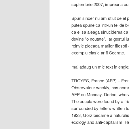
septembrie 2007, impreuna cu so
Spun sincer nu am stiut de el p
putea spune ca intr-un fel de b
ca el sa aleaga sinuciderea ca 
devine “o noutate”. Iar gestul 
reinvie pleeada marilor filoso
exemplu clasic ar fi Socrate.
mai adaug un mic text in engle
TROYES, France (AFP) – Frenc
Observateur weekly, has commit
AFP on Monday. Dorine, who was
The couple were found by a fri
surrounded by letters written t
1923, Gorz became a naturalis
ecology and anti-capitalism. 