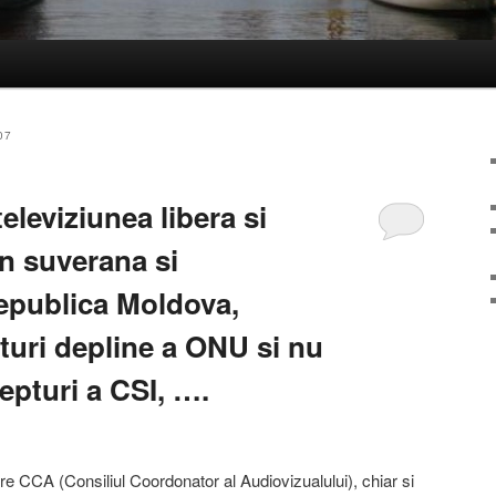
07
eleviziunea libera si
n suverana si
epublica Moldova,
uri depline a ONU si nu
epturi a CSI, ….
pre CCA (Consiliul Coordonator al Audiovizualului), chiar si