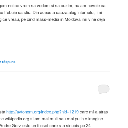
egem noi ce vrem sa vedem si sa auzim, nu am nevoie ca
 trebuie sa stiu. Din aceasta cauza aleg internetul, imi
eg ce vreau, pe cind mass-media in Moldova imi vine deja
n răspuns
esta
http://avtonom.org/index.php?nid=1219
care mi-a atras
 pe wikipedia.org si am mai mult sau mai putin o imagine
 Andre Gorz este un filosof care s-a sinucis pe 24