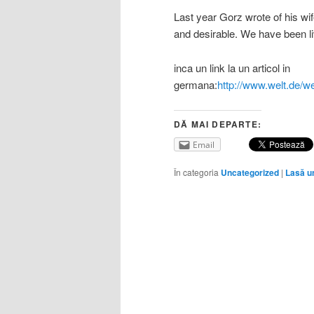
Last year Gorz wrote of his wife
and desirable. We have been li
inca un link la un articol in
germana:
http://www.welt.de/w
DĂ MAI DEPARTE:
Email
În categoria
Uncategorized
|
Lasă u