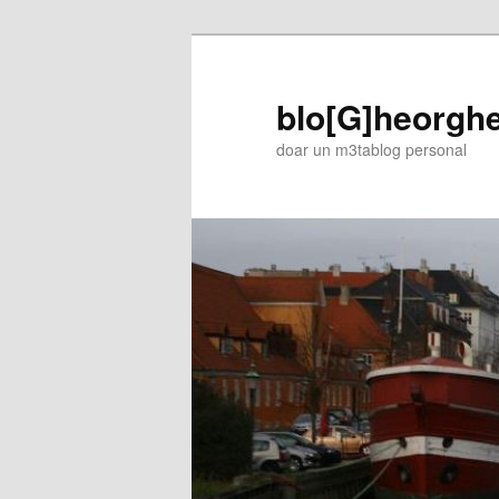
blo[G]heorgh
doar un m3tablog personal