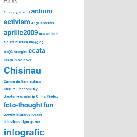
TAG-URI
actiuni
#occupy
absurd
activism
Angela Merkel
aprilie2009
arta
articole
ateism
biserica
blogging
ceata
blo[G]heorghe
Ceata in Moldova
Chisinau
Coreea de Nord
cultura
Culture Freedom Day
drepturile omului in China
Firefox
foto-thought
fun
google
hilarious
icoane
idis viitorul
igor guzun
infografic