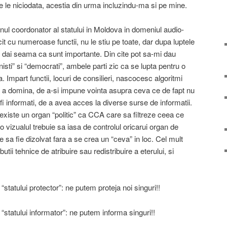
de le niciodata, acestia din urma incluzindu-ma si pe mine.
ul coordonator al statului in Moldova in domeniul audio-
it cu numeroase functii, nu le stiu pe toate, dar dupa luptele
-ti dai seama ca sunt importante. Din cite pot sa-mi dau
sti” si “democrati”, ambele parti zic ca se lupta pentru o
 Impart functii, locuri de consilieri, nascocesc algoritmi
de a domina, de a-si impune vointa asupra ceva ce de fapt nu
 fi informati, de a avea acces la diverse surse de informatii.
existe un organ “politic” ca CCA care sa filtreze ceea ce
 vizualul trebuie sa iasa de controlul oricarui organ de
 sa fie dizolvat fara a se crea un “ceva” in loc. Cel mult
butii tehnice de atribuire sau redistribuire a eterului, si
“statului protector”: ne putem proteja noi singuri!!
“statului informator”: ne putem informa singuri!!