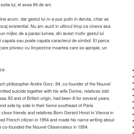
tia lui, el avea 84 de ani.
ina acum, dar gestul lui m-a pus putin in deruta, chiar as
locaj existential. Nu am auzit in ultimul timp ca cineva asa
un mijloc de a parasi lumea, din acest motiv gestul lui
lui capata sau poate capata caracterul de simbol. El parca
fi care privesc cu limpezime moartea care se apropie, un
za:
h philosopher Andre Gorz, 84, co-founder of the Nouvel
ted suicide together with his wife Dorine, relatives told
 83 and of British origin, had been ill for several years.
end side by side in their home southeast of Paris
o close friends and relatives.Born Gerard Horst in Vienna in
ed French citizen in 1954 and made his name writing about
He co-founded the Nouvel Observateur in 1954.